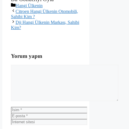
Kategoriler
Hangi Ülkenin
Citroen Hangi Ülkenin Otomobili,
Sahibi Kim ?
Dji Hangi Ülkenin Markası, Sahibi
Kim?
Yorum yapın
Yorum
İsim
E-
posta
İnternet
sitesi