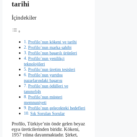
tarihi
İçindekiler
Profilo’nun kökeni ve tarihi
Profilo’nun marka sahibi
Profilo’nun başarılı ürünleri
Profilo’nun yenilikçi
teknolojileri
Profilo’nun üretim tesisleri
Profilo’nun yurtdışı
pazarlarındaki başarısı
Profilo’nun ödülleri ve
tanınırlığı
Profilo’nun müşteri
memnuniyeti
Profilo’nun gelecekteki hedefleri
Sık Sorulan Sorular
Profilo, Türkiye’nin önde gelen beyaz
eşya üreticilerinden biridir. Kökeni,
1957 yılına dayanmaktadır. Şirket,