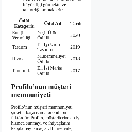
büyük ilgi görmekte ve
tanınırlığı artmaktadır.
Ödül
Ödül Adı
Tarih
Kategorisi
Enerji
Yeşil Ürün
2020
Verimliliği
Ödülü
En İyi Ürün
Tasarım
2019
Tasarımı
Mükemmeliyet
Hizmet
2018
Ödülü
En İyi Marka
Tanınırlık
2017
Ödülü
Profilo’nun müşteri
memnuniyeti
Profilo’nun müşteri memnuniyeti,
şirketin başarısında önemli bir
faktördür. Profilo, müşterilerine en iyi
hizmeti sunmayı ve ihtiyaçlarını
karşılamayı amaçlar. Bu nedenle,