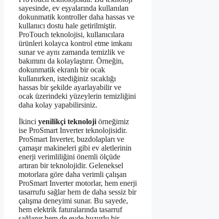
sayesinde, ev eşyalarında kullanılan
dokunmatik kontroller daha hassas ve
kullanıcı dostu hale getirilmiştir.
ProTouch teknolojisi, kullanıcılara
ürünleri kolayca kontrol etme imkanı
sunar ve aynı zamanda temizlik ve
bakımını da kolaylaştırır. Örneğin,
dokunmatik ekranlı bir ocak
kullanırken, istediğiniz sıcaklığı
hassas bir şekilde ayarlayabilir ve
ocak üzerindeki yüzeylerin temizliğini
daha kolay yapabilirsiniz.
İkinci
yenilikçi teknoloji
örneğimiz
ise ProSmart Inverter teknolojisidir.
ProSmart Inverter, buzdolapları ve
çamaşır makineleri gibi ev aletlerinin
enerji verimliliğini önemli ölçüde
artıran bir teknolojidir. Geleneksel
motorlara göre daha verimli çalışan
ProSmart Inverter motorlar, hem enerji
tasarrufu sağlar hem de daha sessiz bir
çalışma deneyimi sunar. Bu sayede,
hem elektrik faturalarında tasarruf
sağlanır hem de evde huzurlu bir