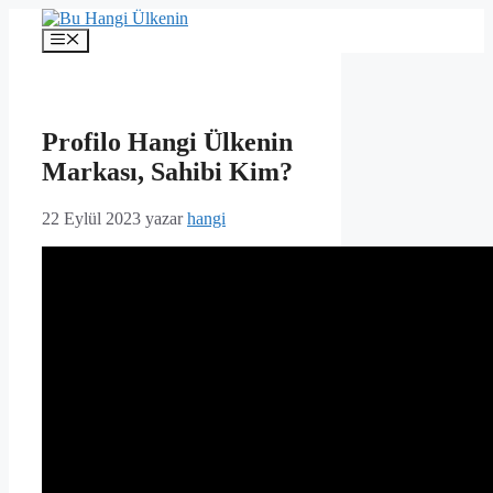
İçeriğe
atla
Menü
Profilo Hangi Ülkenin
Markası, Sahibi Kim?
22 Eylül 2023
yazar
hangi