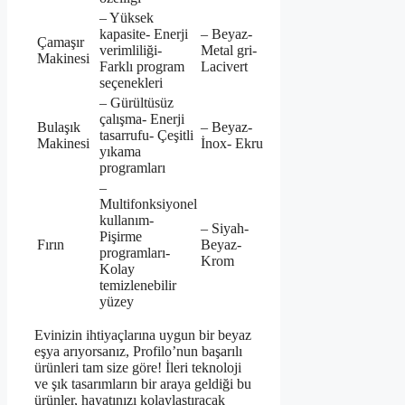
– Yüksek
kapasite- Enerji
– Beyaz-
Çamaşır
verimliliği-
Metal gri-
Makinesi
Farklı program
Lacivert
seçenekleri
– Gürültüsüz
çalışma- Enerji
Bulaşık
– Beyaz-
tasarrufu- Çeşitli
Makinesi
İnox- Ekru
yıkama
programları
–
Multifonksiyonel
kullanım-
– Siyah-
Pişirme
Fırın
Beyaz-
programları-
Krom
Kolay
temizlenebilir
yüzey
Evinizin ihtiyaçlarına uygun bir beyaz
eşya arıyorsanız, Profilo’nun başarılı
ürünleri tam size göre! İleri teknoloji
ve şık tasarımların bir araya geldiği bu
ürünler, hayatınızı kolaylaştıracak