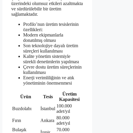
üzerindeki olumsuz etkileri azaltmakta
ve sürdürülebilir bir üretim
sağlamaktadır.
Profilo’nun üretim tesislerinin
özellikleri:
Modern ekipmanlarla
donatılmış olması
Son teknolojiye dayalı üretim
süreçleri kullanılması
Kalite yönetim sistemiyle
sürekli denetimlerin yapılması
Çevre dostu üretim süreçlerinin
kullanılması
Enerji verimliliğinin ve atık
yönetiminin önemsenmesi
Üretim
Ürün
Tesis
Kapasitesi
100.000
Buzdolabı
İstanbul
adet/yıl
80.000
Fırın
Ankara
adet/yıl
Bulaşık
70.000
İzmir