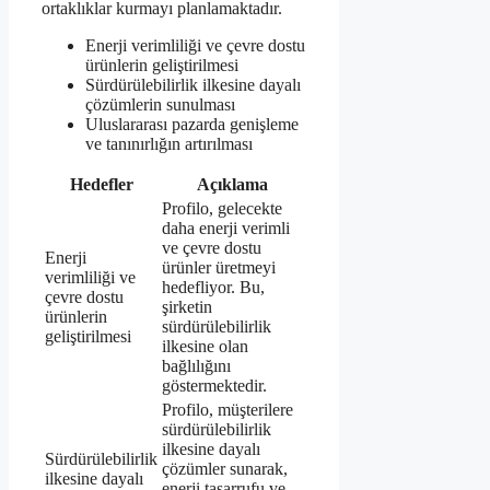
ortaklıklar kurmayı planlamaktadır.
Enerji verimliliği ve çevre dostu
ürünlerin geliştirilmesi
Sürdürülebilirlik ilkesine dayalı
çözümlerin sunulması
Uluslararası pazarda genişleme
ve tanınırlığın artırılması
Hedefler
Açıklama
Profilo, gelecekte
daha enerji verimli
ve çevre dostu
Enerji
ürünler üretmeyi
verimliliği ve
hedefliyor. Bu,
çevre dostu
şirketin
ürünlerin
sürdürülebilirlik
geliştirilmesi
ilkesine olan
bağlılığını
göstermektedir.
Profilo, müşterilere
sürdürülebilirlik
ilkesine dayalı
Sürdürülebilirlik
çözümler sunarak,
ilkesine dayalı
enerji tasarrufu ve