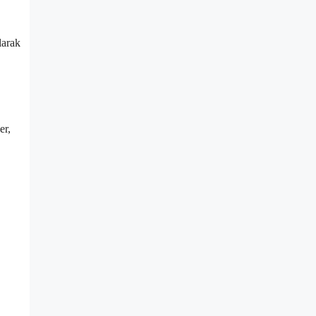
larak
er,