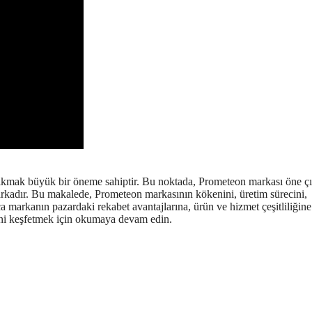
çıkmak büyük bir öneme sahiptir. Bu noktada, Prometeon markası öne ç
markadır. Bu makalede, Prometeon markasının kökenini, üretim sürecini,
ca markanın pazardaki rekabet avantajlarına, ürün ve hizmet çeşitliliğine
ini keşfetmek için okumaya devam edin.