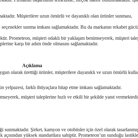
maktadır. Müşterilere uzun ömürlü ve dayanıklı olan ürünler sunması,
itli seçenekler sunma imkanı sağlamaktadır. Bu da markanın rekabet güc
ir. Prometeon, müşteri odaklı bir yaklaşım benimseyerek, müşteri tale
iplerine karşı bir adım önde olmasını sağlamaktadır.
Açıklama
ygun olarak ürettiği ürünler, müşterilere dayanıklı ve uzun ömürlü kull
 yelpazesi, farklı ihtiyaçlara hitap etme imkanı sağlamaktadır.
seyerek, müşteri taleplerine hızlı ve etkili bir şekilde yanıt vermektedi
iği sunmaktadır. Şirket, kamyon ve otobüsler için özel olarak tasarlanmı
lik açısından yüksek standartlara sahiptir. Prometeon’un sunduğu lastikle