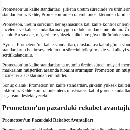
Prometeon’un kalite standartları, şirketin üretim sürecinde ve ürünle
standartlardır. Kalite, Prometeon’un en önemli önceliklerinden biridir v
Prometeon, üretim sürecinin her aşamasında katı kalite kontrol önlem
incelenir ve kalite standartlarına uygun olduklarından emin olunur. Üret
elenir. Bu sayede, müşterilere yüksek kaliteli ve güvenilir ürünler sun
Ayrıca, Prometeon’un kalite standartları, uluslararası kabul gören stan
standartlarını benimseyerek üretim sürecini iyileştirmekte ve kaliteyi s
sertifikalandırılır.
Prometeon’un kalite standartlarına uyumlu üretim süreci, müşteri memn
markasının müşterileri arasında itibarını artırmıştır. Prometeon’un müş
hizmetler alacaklarından emindirler.
Sonuç olarak, Prometeon’un kalite standartları, şirketin yüksek kalite
faktördür. Kalite kontrol önlemleri, uluslararası kabul gören standar
başarısını destekleyecektir.
Prometeon’un pazardaki rekabet avantajla
Prometeon’un Pazardaki Rekabet Avantajları
Prometeon, pazardaki rekabet avantajlarıyla sektörde öne çıkan bir mar