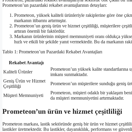
Prometeon’un pazardaki rekabet avantajlarının detayları:
Prometeon, yüksek kaliteli ürünleriyle rakiplerine göre öne çık
markanın itibarını artırmıştır.
Prometeon’un geniş ürün ve hizmet çeşitliliği, müşterilere çeş
artıran önemli bir faktördür.
Markanın ürünlerinin müşteri memnuniyeti oranı oldukça yüksekt
hızlı ve etkili bir şekilde yanıt vermektedir. Bu da markanın rak
Tablo 1: Prometeon’un Pazardaki Rekabet Avantajları
Rekabet Avantajı
Prometeon’un yüksek kalite standartlarına u
Kaliteli Ürünler
imkanı sunmaktadır.
Geniş Ürün ve Hizmet
Prometeon’un müşterilere sunduğu geniş ürün
Çeşitliliği
Prometeon, müşteri odaklı bir yaklaşım benim
Müşteri Memnuniyeti
da müşteri memnuniyetini artırmaktadır.
Prometeon’un ürün ve hizmet çeşitliliği
Prometeon markası, lastik sektöründe geniş bir ürün ve hizmet çeşitlil
lastikler üretmektedir. Bu lastikler, dayanıklılık, performans ve güven