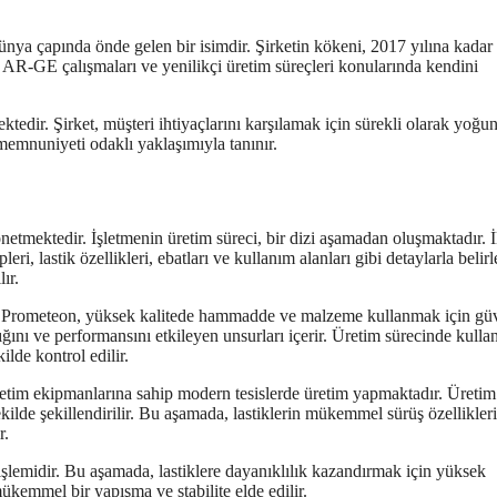
dünya çapında önde gelen bir isimdir. Şirketin kökeni, 2017 yılına kadar
, AR-GE çalışmaları ve yenilikçi üretim süreçleri konularında kendini
edir. Şirket, müşteri ihtiyaçlarını karşılamak için sürekli olarak yoğun
 memnuniyeti odaklı yaklaşımıyla tanınır.
yönetmektedir. İşletmenin üretim süreci, bir dizi aşamadan oluşmaktadır. İ
eri, lastik özellikleri, ebatları ve kullanım alanları gibi detaylarla belirl
ır.
ir. Prometeon, yüksek kalitede hammadde ve malzeme kullanmak için güv
lığını ve performansını etkileyen unsurları içerir. Üretim sürecinde kulla
ilde kontrol edilir.
üretim ekipmanlarına sahip modern tesislerde üretim yapmaktadır. Üretim
kilde şekillendirilir. Bu aşamada, lastiklerin mükemmel sürüş özellikleri
r.
 işlemidir. Bu aşamada, lastiklere dayanıklılık kazandırmak için yüksek
mükemmel bir yapışma ve stabilite elde edilir.