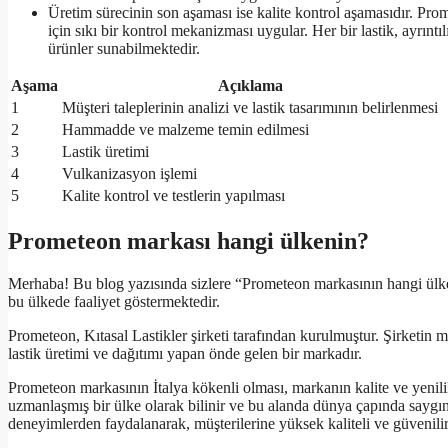
Üretim sürecinin son aşaması ise kalite kontrol aşamasıdır. Pro
için sıkı bir kontrol mekanizması uygular. Her bir lastik, ayrıntıl
ürünler sunabilmektedir.
Aşama
Açıklama
1
Müşteri taleplerinin analizi ve lastik tasarımının belirlenmesi
2
Hammadde ve malzeme temin edilmesi
3
Lastik üretimi
4
Vulkanizasyon işlemi
5
Kalite kontrol ve testlerin yapılması
Prometeon markası hangi ülkenin?
Merhaba! Bu blog yazısında sizlere “Prometeon markasının hangi ülke
bu ülkede faaliyet göstermektedir.
Prometeon, Kıtasal Lastikler şirketi tarafından kurulmuştur. Şirketin
lastik üretimi ve dağıtımı yapan önde gelen bir markadır.
Prometeon markasının İtalya kökenli olması, markanın kalite ve yenilik
uzmanlaşmış bir ülke olarak bilinir ve bu alanda dünya çapında saygı
deneyimlerden faydalanarak, müşterilerine yüksek kaliteli ve güvenili