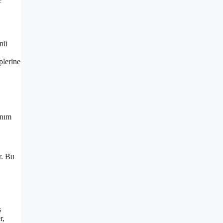
ünü
plerine
anım
r. Bu
ş
r,