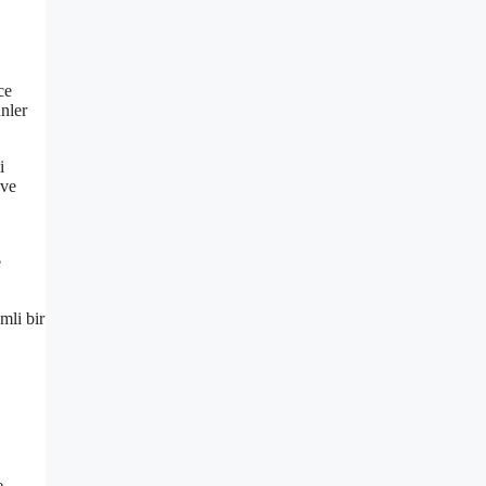
ce
ünler
i
 ve
e
mli bir
e