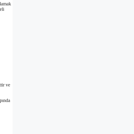
ğlamak
eli
tir ve
apında