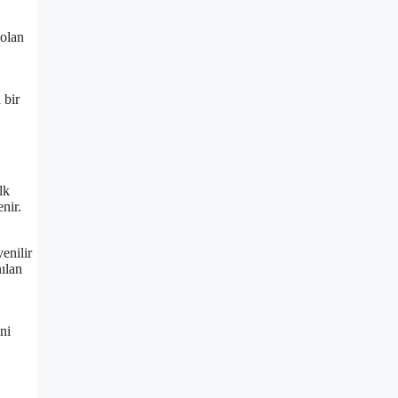
 olan
 bir
lk
enir.
enilir
nılan
ni