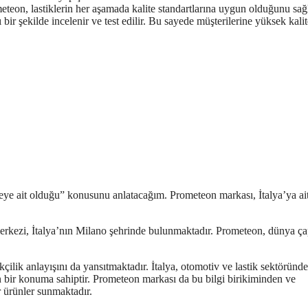
meteon, lastiklerin her aşamada kalite standartlarına uygun olduğunu sa
ı bir şekilde incelenir ve test edilir. Bu sayede müşterilerine yüksek kalit
ye ait olduğu” konusunu anlatacağım. Prometeon markası, İtalya’ya ait
 merkezi, İtalya’nın Milano şehrinde bulunmaktadır. Prometeon, dünya ç
çilik anlayışını da yansıtmaktadır. İtalya, otomotiv ve lastik sektöründe
n bir konuma sahiptir. Prometeon markası da bu bilgi birikiminden ve
r ürünler sunmaktadır.