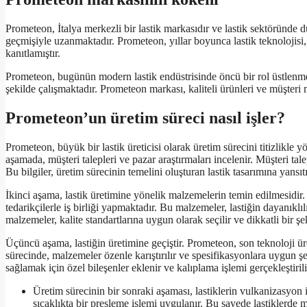
Prometeon, İtalya merkezli bir lastik markasıdır ve lastik sektöründe 
geçmişiyle uzanmaktadır. Prometeon, yıllar boyunca lastik teknolojisi
kanıtlamıştır.
Prometeon, bugünün modern lastik endüstrisinde öncü bir rol üstlenmekt
şekilde çalışmaktadır. Prometeon markası, kaliteli ürünleri ve müşteri
Prometeon’un üretim süreci nasıl işler?
Prometeon, büyük bir lastik üreticisi olarak üretim sürecini titizlikle 
aşamada, müşteri talepleri ve pazar araştırmaları incelenir. Müşteri talepl
Bu bilgiler, üretim sürecinin temelini oluşturan lastik tasarımına yansıtıl
İkinci aşama, lastik üretimine yönelik malzemelerin temin edilmesid
tedarikçilerle iş birliği yapmaktadır. Bu malzemeler, lastiğin dayanıklı
malzemeler, kalite standartlarına uygun olarak seçilir ve dikkatli bir şek
Üçüncü aşama, lastiğin üretimine geçiştir. Prometeon, son teknoloji 
sürecinde, malzemeler özenle karıştırılır ve spesifikasyonlara uygun şe
sağlamak için özel bileşenler eklenir ve kalıplama işlemi gerçekleştirili
Üretim sürecinin bir sonraki aşaması, lastiklerin vulkanizasyon
sıcaklıkta bir presleme işlemi uygulanır. Bu sayede lastiklerde 