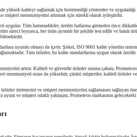
rinde yüksek kaliteyi sağlamak için benimsediği yöntemler ve uyguladığı
e müşteri memnuniyetini artırmak için sürekli olarak iyileştirilir.
leri uygular. Tüm hammaddeler, üretim hatlarına girmeden önce dikkatli
im süreci boyunca, her ürün ayrıntılı bir şekilde test edilir ve hatalı ür
abilmektedir.
dartlara uyumlu olmayı da içerir. Şirket, ISO 9001 kalite yönetim sistem
ağlamaktadır. Tüm ürünler, bu kalite standartlarına uygun olarak üretilir
uniyetini artırır. Kaliteli ve güvenilir ürünler sunma çabası, Prometeon
teri memnuniyeti oranı da yüksektir, çünkü müşteriler, kaliteli ürünler v
li ürünler üretmesini ve müşteri memnuniyetini sağlamasını sağlayan öne
tlara uyum ve müşteri odaklı yaklaşım, Prometeon markasının gelecekteki
rı
kadır. Firmanın başarısının temelinde, birçok faktör bulunmaktadır. İşt