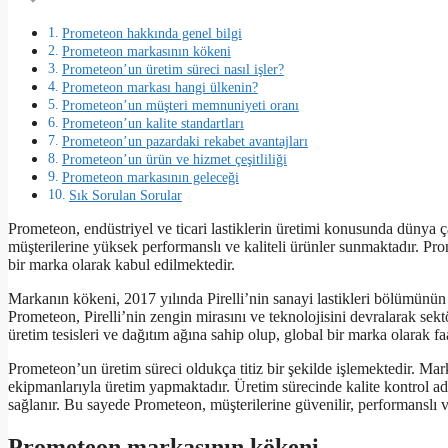
Prometeon hakkında genel bilgi
Prometeon markasının kökeni
Prometeon’un üretim süreci nasıl işler?
Prometeon markası hangi ülkenin?
Prometeon’un müşteri memnuniyeti oranı
Prometeon’un kalite standartları
Prometeon’un pazardaki rekabet avantajları
Prometeon’un ürün ve hizmet çeşitliliği
Prometeon markasının geleceği
Sık Sorulan Sorular
Prometeon, endüstriyel ve ticari lastiklerin üretimi konusunda dünya ç
müşterilerine yüksek performanslı ve kaliteli ürünler sunmaktadır. Pro
bir marka olarak kabul edilmektedir.
Markanın kökeni, 2017 yılında Pirelli’nin sanayi lastikleri bölümünün
Prometeon, Pirelli’nin zengin mirasını ve teknolojisini devralarak se
üretim tesisleri ve dağıtım ağına sahip olup, global bir marka olarak fa
Prometeon’un üretim süreci oldukça titiz bir şekilde işlemektedir. Ma
ekipmanlarıyla üretim yapmaktadır. Üretim sürecinde kalite kontrol adım
sağlanır. Bu sayede Prometeon, müşterilerine güvenilir, performanslı 
Prometeon markasının kökeni