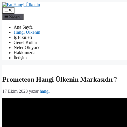
İçeriğe
atla
Menü
Menü
Ana Sayfa
Hangi Ülkenin
İş Fikirleri
Genel Kültür
Neler Oluyor?
Hakkımızda
İletişim
Prometeon Hangi Ülkenin Markasıdır?
17 Ekim 2023
yazar
hangi