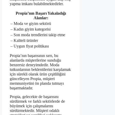
yapma imkanı bulabilmektedirler.
Propia’nın Başarı Yakaladığı
Alanlar:
– Moda ve giyim sektörü
– Kadın giyim kategorisi
– Son moda trendlerini takip etme
– Kaliteli ürünler
– Uygun fiyat politikası
Propia’nın başarısının sırrı, bu
alanlarda müşterilerine sunduğu
benzersiz deneyimdedir. Moda
tutkunlarının beklentilerini karşılamak
için sürekli olarak ürün çeşitliliğini
güncelleyen Propia, müşteri
memnuniyetini ön planda tutmayı
başarmaktadır.
Propia, gelecekte de başarısını
sürdürmek ve farklı sektörlerde de
büyümek için çalışmalarını
sürdürmektedir. Müşteri odaklı