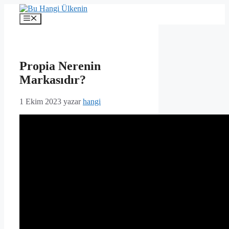
İçeriğe
atla
Menü
Propia Nerenin
Markasıdır?
1 Ekim 2023
yazar
hangi