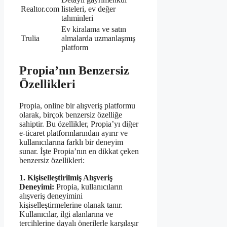
Realtor.com
listeleri, ev değer
tahminleri
Ev kiralama ve satın
Trulia
almalarda uzmanlaşmış
platform
Propia’nın Benzersiz
Özellikleri
Propia, online bir alışveriş platformu
olarak, birçok benzersiz özelliğe
sahiptir. Bu özellikler, Propia’yı diğer
e-ticaret platformlarından ayırır ve
kullanıcılarına farklı bir deneyim
sunar. İşte Propia’nın en dikkat çeken
benzersiz özellikleri:
1. Kişiselleştirilmiş Alışveriş
Deneyimi:
Propia, kullanıcıların
alışveriş deneyimini
kişiselleştirmelerine olanak tanır.
Kullanıcılar, ilgi alanlarına ve
tercihlerine dayalı önerilerle karşılaşır