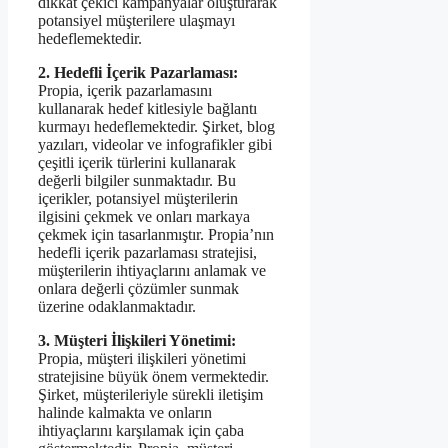
dikkat çekici kampanyalar oluşturarak
potansiyel müşterilere ulaşmayı
hedeflemektedir.
2. Hedefli İçerik Pazarlaması:
Propia, içerik pazarlamasını
kullanarak hedef kitlesiyle bağlantı
kurmayı hedeflemektedir. Şirket, blog
yazıları, videolar ve infografikler gibi
çeşitli içerik türlerini kullanarak
değerli bilgiler sunmaktadır. Bu
içerikler, potansiyel müşterilerin
ilgisini çekmek ve onları markaya
çekmek için tasarlanmıştır. Propia’nın
hedefli içerik pazarlaması stratejisi,
müşterilerin ihtiyaçlarını anlamak ve
onlara değerli çözümler sunmak
üzerine odaklanmaktadır.
3. Müşteri İlişkileri Yönetimi:
Propia, müşteri ilişkileri yönetimi
stratejisine büyük önem vermektedir.
Şirket, müşterileriyle sürekli iletişim
halinde kalmakta ve onların
ihtiyaçlarını karşılamak için çaba