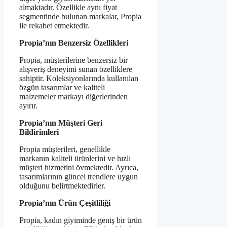
almaktadır. Özellikle aynı fiyat
segmentinde bulunan markalar, Propia
ile rekabet etmektedir.
Propia’nın Benzersiz Özellikleri
Propia, müşterilerine benzersiz bir
alışveriş deneyimi sunan özelliklere
sahiptir. Koleksiyonlarında kullanılan
özgün tasarımlar ve kaliteli
malzemeler markayı diğerlerinden
ayırır.
Propia’nın Müşteri Geri
Bildirimleri
Propia müşterileri, genellikle
markanın kaliteli ürünlerini ve hızlı
müşteri hizmetini övmektedir. Ayrıca,
tasarımlarının güncel trendlere uygun
olduğunu belirtmektedirler.
Propia’nın Ürün Çeşitliliği
Propia, kadın giyiminde geniş bir ürün