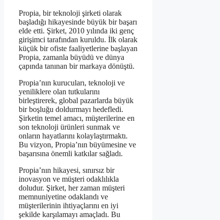
Propia, bir teknoloji şirketi olarak
başladığı hikayesinde büyük bir başarı
elde etti. Şirket, 2010 yılında iki genç
girişimci tarafından kuruldu. İlk olarak
küçük bir ofiste faaliyetlerine başlayan
Propia, zamanla büyüdü ve dünya
çapında tanınan bir markaya dönüştü.
Propia’nın kurucuları, teknoloji ve
yeniliklere olan tutkularını
birleştirerek, global pazarlarda büyük
bir boşluğu doldurmayı hedefledi.
Şirketin temel amacı, müşterilerine en
son teknoloji ürünleri sunmak ve
onların hayatlarını kolaylaştırmaktı.
Bu vizyon, Propia’nın büyümesine ve
başarısına önemli katkılar sağladı.
Propia’nın hikayesi, sınırsız bir
inovasyon ve müşteri odaklılıkla
doludur. Şirket, her zaman müşteri
memnuniyetine odaklandı ve
müşterilerinin ihtiyaçlarını en iyi
şekilde karşılamayı amaçladı. Bu