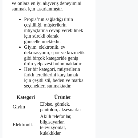
ve onlara en iyi alışveriş deneyimini
sunmak için tasarlanmıştır.
Propia’nın sağladığı ürün
çeşitliliği, müşterilerin
ihtiyaçlarına cevap verebilmek
için sürekli olarak
güncellenmektedir.
Giyim, elektronik, ev
dekorasyonu, spor ve kozmetik
gibi birçok kategoride geniş
ürün yelpazesi bulunmaktadır.
Her bir kategori, müşterilerin
farklı tercihlerini karşılamak
için çeşitli stil, beden ve marka
seçenekleri sunmaktadır.
Kategori
Ürünler
Elbise, gömlek,
Giyim
pantolon, aksesuarlar
Akıllı telefonlar,
bilgisayarlar,
Elektronik
televizyonlar,
kulaklıklar