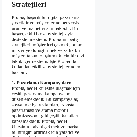
Stratejileri
Propia, başarılı bir dijital pazarlama
şirketidir ve müşterilerine benzersiz
ürün ve hizmetler sunmaktadır. Bu
başarı, etkili bir satış stratejisiyle
desteklenmektedir. Propia’nın satış
stratejileri, müşterileri çekmek, onları
müşteriye dönüştürmek ve sadık bir
müşteri tabanı oluşturmak için bir dizi
taktik içermektedir. İşte Propia’da
kullanılan etkili satış stratejilerinden
bazıları:
1. Pazarlama Kampanyaları:
Propia, hedef kitlesine ulaşmak için
çeşitli pazarlama kampanyaları
düzenlemektedir. Bu kampanyalar,
sosyal medya reklamları, e-posta
pazarlaması ve arama motoru
optimizasyonu gibi çeşitli kanalları
kapsamaktadır. Propia, hedef
kitlesinin ilgisini çekmek ve marka
bilinirliğini artırmak için yaratıcı ve