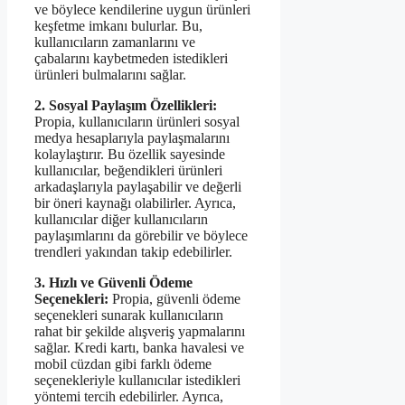
ve böylece kendilerine uygun ürünleri
keşfetme imkanı bulurlar. Bu,
kullanıcıların zamanlarını ve
çabalarını kaybetmeden istedikleri
ürünleri bulmalarını sağlar.
2. Sosyal Paylaşım Özellikleri:
Propia, kullanıcıların ürünleri sosyal
medya hesaplarıyla paylaşmalarını
kolaylaştırır. Bu özellik sayesinde
kullanıcılar, beğendikleri ürünleri
arkadaşlarıyla paylaşabilir ve değerli
bir öneri kaynağı olabilirler. Ayrıca,
kullanıcılar diğer kullanıcıların
paylaşımlarını da görebilir ve böylece
trendleri yakından takip edebilirler.
3. Hızlı ve Güvenli Ödeme
Seçenekleri:
Propia, güvenli ödeme
seçenekleri sunarak kullanıcıların
rahat bir şekilde alışveriş yapmalarını
sağlar. Kredi kartı, banka havalesi ve
mobil cüzdan gibi farklı ödeme
seçenekleriyle kullanıcılar istedikleri
yöntemi tercih edebilirler. Ayrıca,