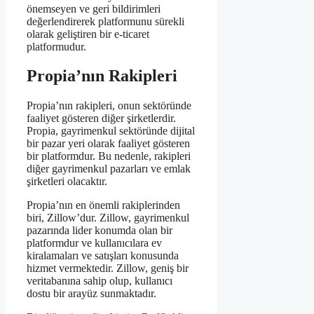
önemseyen ve geri bildirimleri
değerlendirerek platformunu sürekli
olarak geliştiren bir e-ticaret
platformudur.
Propia’nın Rakipleri
Propia’nın rakipleri, onun sektöründe
faaliyet gösteren diğer şirketlerdir.
Propia, gayrimenkul sektöründe dijital
bir pazar yeri olarak faaliyet gösteren
bir platformdur. Bu nedenle, rakipleri
diğer gayrimenkul pazarları ve emlak
şirketleri olacaktır.
Propia’nın en önemli rakiplerinden
biri, Zillow’dur. Zillow, gayrimenkul
pazarında lider konumda olan bir
platformdur ve kullanıcılara ev
kiralamaları ve satışları konusunda
hizmet vermektedir. Zillow, geniş bir
veritabanına sahip olup, kullanıcı
dostu bir arayüz sunmaktadır.