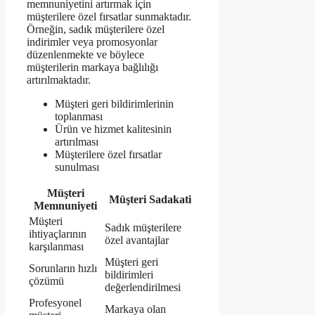
memnuniyetini artırmak için
müşterilere özel fırsatlar sunmaktadır.
Örneğin, sadık müşterilere özel
indirimler veya promosyonlar
düzenlenmekte ve böylece
müşterilerin markaya bağlılığı
artırılmaktadır.
Müşteri geri bildirimlerinin
toplanması
Ürün ve hizmet kalitesinin
artırılması
Müşterilere özel fırsatlar
sunulması
Müşteri
Müşteri Sadakati
Memnuniyeti
Müşteri
Sadık müşterilere
ihtiyaçlarının
özel avantajlar
karşılanması
Müşteri geri
Sorunların hızlı
bildirimleri
çözümü
değerlendirilmesi
Profesyonel
Markaya olan