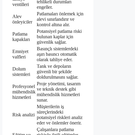
tehlikeli durumları
ventilleri
engeller.
Patlamaları önlemek için
Alev
alevi sınırlandırır ve
önleyiciler
kontrol altına alır.
Potansiyel patlama riski
Patlama
bulunan kaplar için
kapakları
güvenlik sağlar.
Basınçlı sistemlerdeki
Emniyet
aşırı basıncı otomatik
valfleri
olarak tahliye eder.
Tank ve depoların
Dolum
güvenli bir şekilde
sistemleri
doldurulmasını sağlar.
Proje yönetimi, tasarım
Profesyonel
ve teknik destek gibi
mühendislik
mühendislik hizmetleri
hizmetleri
sunar.
Müşterilerin iş
süreçlerindeki
Risk analizi
potansiyel riskleri analiz
eder ve önlemler önerir.
Çalışanlara patlama
Eğitim ve
riskiyle ilgili eğitimler