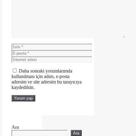
Yorum
İsim
E-
posta
İnternet
sitesi
Daha sonraki yorumlarımda
kullanılması için adım, e-posta
adresim ve site adresim bu tarayıcıya
kaydedilsin.
Ara
Ara