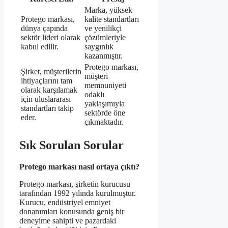
Marka, yüksek
Protego markası,
kalite standartları
dünya çapında
ve yenilikçi
sektör lideri olarak
çözümleriyle
kabul edilir.
saygınlık
kazanmıştır.
Protego markası,
Şirket, müşterilerin
müşteri
ihtiyaçlarını tam
memnuniyeti
olarak karşılamak
odaklı
için uluslararası
yaklaşımıyla
standartları takip
sektörde öne
eder.
çıkmaktadır.
Sık Sorulan Sorular
Protego markası nasıl ortaya çıktı?
Protego markası, şirketin kurucusu
tarafından 1992 yılında kurulmuştur.
Kurucu, endüstriyel emniyet
donanımları konusunda geniş bir
deneyime sahipti ve pazardaki