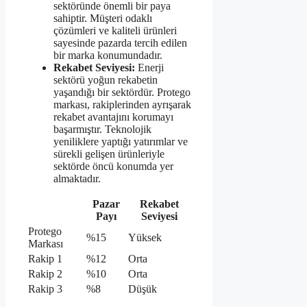
sektöründe önemli bir paya
sahiptir. Müşteri odaklı
çözümleri ve kaliteli ürünleri
sayesinde pazarda tercih edilen
bir marka konumundadır.
Rekabet Seviyesi:
Enerji
sektörü yoğun rekabetin
yaşandığı bir sektördür. Protego
markası, rakiplerinden ayrışarak
rekabet avantajını korumayı
başarmıştır. Teknolojik
yeniliklere yaptığı yatırımlar ve
sürekli gelişen ürünleriyle
sektörde öncü konumda yer
almaktadır.
Pazar
Rekabet
Payı
Seviyesi
Protego
%15
Yüksek
Markası
Rakip 1
%12
Orta
Rakip 2
%10
Orta
Rakip 3
%8
Düşük