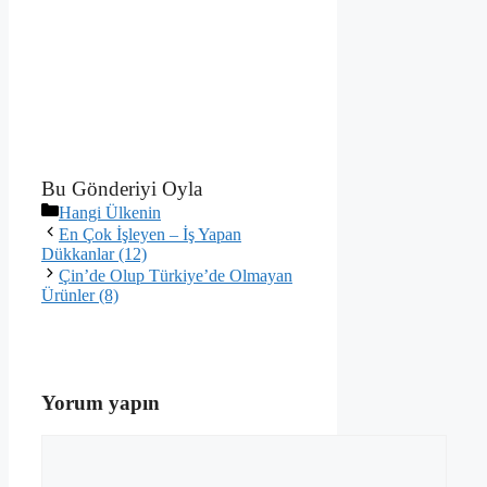
Bu Gönderiyi Oyla
Kategoriler
Hangi Ülkenin
En Çok İşleyen – İş Yapan
Dükkanlar (12)
Çin’de Olup Türkiye’de Olmayan
Ürünler (8)
Yorum yapın
Yorum