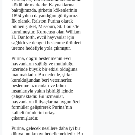
köklü bir markadır. Kaynaklarına
baktığımızda, şirketin kökenlerinin
1894 yılına dayandığını görüyoruz.
İlk olarak, Ralston Purina olarak
bilinen şirket, Missouri, St. Louis’te
kurulmuştur. Kurucusu olan William
H. Danforth, evcil hayvanlar için
sağlıklı ve dengeli beslenme ürünleri
üretme hedefiyle yola çıkmıştır.
Purina, doğru beslenmenin evcil
hayvanların sağlığı ve mutluluğu
üzerinde büyük bir etkisi olduğuna
inanmaktadır. Bu nedenle, şirket
kurulduğundan beri veterinerler,
beslenme uzmanları ve bilim
insanlarıyla yakın işbirliği içinde
çalışmaktadır. Bu uzmanlar,
hayvanların ihtiyaçlarına uygun özel
formüller geliştirerek Purina’nın
kaliteli ürünlerini ortaya
çıkarmışlardır.
Purina, gelecek nesillere daha iyi bir
dünya bırakmayı hedeflemektedir. Bu