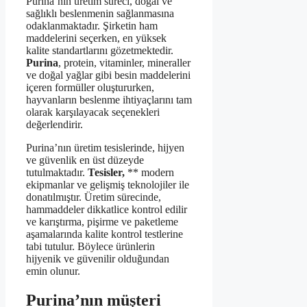
Purina’nın üretim süreci, doğal ve
sağlıklı beslenmenin sağlanmasına
odaklanmaktadır. Şirketin ham
maddelerini seçerken, en yüksek
kalite standartlarını gözetmektedir.
Purina
, protein, vitaminler, mineraller
ve doğal yağlar gibi besin maddelerini
içeren formüller oluştururken,
hayvanların beslenme ihtiyaçlarını tam
olarak karşılayacak seçenekleri
değerlendirir.
Purina’nın üretim tesislerinde, hijyen
ve güvenlik en üst düzeyde
tutulmaktadır.
Tesisler,
** modern
ekipmanlar ve gelişmiş teknolojiler ile
donatılmıştır. Üretim sürecinde,
hammaddeler dikkatlice kontrol edilir
ve karıştırma, pişirme ve paketleme
aşamalarında kalite kontrol testlerine
tabi tutulur. Böylece ürünlerin
hijyenik ve güvenilir olduğundan
emin olunur.
Purina’nın müşteri