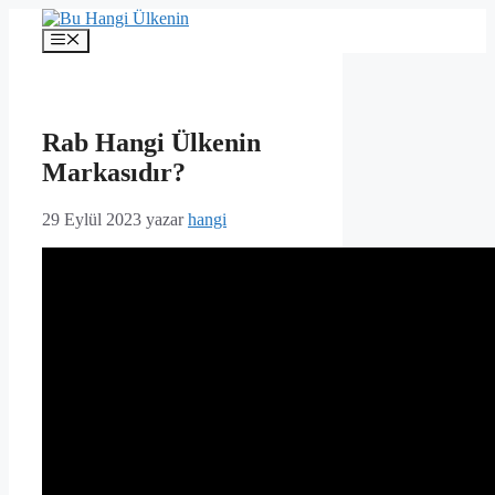
İçeriğe
atla
Menü
Rab Hangi Ülkenin
Markasıdır?
29 Eylül 2023
yazar
hangi