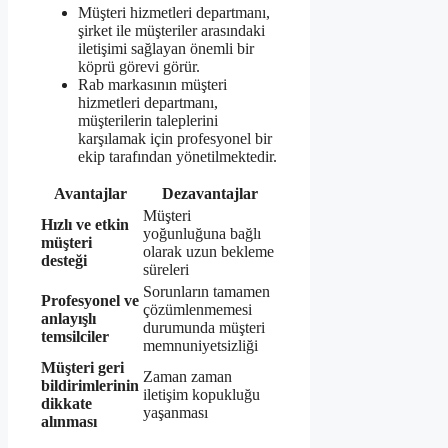
Müşteri hizmetleri departmanı,
şirket ile müşteriler arasındaki
iletişimi sağlayan önemli bir
köprü görevi görür.
Rab markasının müşteri
hizmetleri departmanı,
müşterilerin taleplerini
karşılamak için profesyonel bir
ekip tarafından yönetilmektedir.
Avantajlar
Dezavantajlar
Müşteri
Hızlı ve etkin
yoğunluğuna bağlı
müşteri
olarak uzun bekleme
desteği
süreleri
Sorunların tamamen
Profesyonel ve
çözümlenmemesi
anlayışlı
durumunda müşteri
temsilciler
memnuniyetsizliği
Müşteri geri
Zaman zaman
bildirimlerinin
iletişim kopukluğu
dikkate
yaşanması
alınması