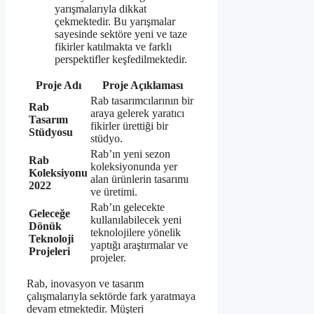
yarışmalarıyla dikkat
çekmektedir. Bu yarışmalar
sayesinde sektöre yeni ve taze
fikirler katılmakta ve farklı
perspektifler keşfedilmektedir.
Proje Adı
Proje Açıklaması
Rab tasarımcılarının bir
Rab
araya gelerek yaratıcı
Tasarım
fikirler ürettiği bir
Stüdyosu
stüdyo.
Rab’ın yeni sezon
Rab
koleksiyonunda yer
Koleksiyonu
alan ürünlerin tasarımı
2022
ve üretimi.
Rab’ın gelecekte
Geleceğe
kullanılabilecek yeni
Dönük
teknolojilere yönelik
Teknoloji
yaptığı araştırmalar ve
Projeleri
projeler.
Rab, inovasyon ve tasarım
çalışmalarıyla sektörde fark yaratmaya
devam etmektedir. Müşteri