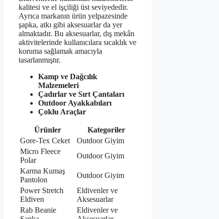
kalitesi ve el işçiliği üst seviyededir.
Ayrıca markanın ürün yelpazesinde
şapka, atkı gibi aksesuarlar da yer
almaktadır. Bu aksesuarlar, dış mekân
aktivitelerinde kullanıcılara sıcaklık ve
koruma sağlamak amacıyla
tasarlanmıştır.
Kamp ve Dağcılık
Malzemeleri
Çadırlar ve Sırt Çantaları
Outdoor Ayakkabıları
Çoklu Araçlar
Ürünler
Kategoriler
Gore-Tex Ceket
Outdoor Giyim
Micro Fleece
Outdoor Giyim
Polar
Karma Kumaş
Outdoor Giyim
Pantolon
Power Stretch
Eldivenler ve
Eldiven
Aksesuarlar
Rab Beanie
Eldivenler ve
Şapka
Aksesuarlar