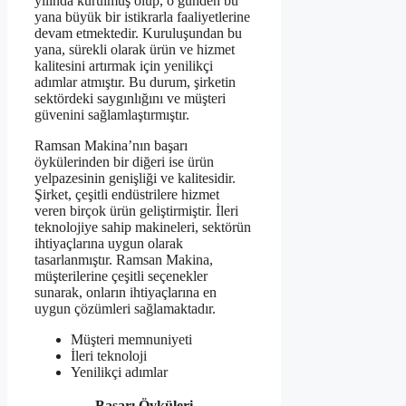
yılında kurulmuş olup, o günden bu
yana büyük bir istikrarla faaliyetlerine
devam etmektedir. Kuruluşundan bu
yana, sürekli olarak ürün ve hizmet
kalitesini artırmak için yenilikçi
adımlar atmıştır. Bu durum, şirketin
sektördeki saygınlığını ve müşteri
güvenini sağlamlaştırmıştır.
Ramsan Makina’nın başarı
öykülerinden bir diğeri ise ürün
yelpazesinin genişliği ve kalitesidir.
Şirket, çeşitli endüstrilere hizmet
veren birçok ürün geliştirmiştir. İleri
teknolojiye sahip makineleri, sektörün
ihtiyaçlarına uygun olarak
tasarlanmıştır. Ramsan Makina,
müşterilerine çeşitli seçenekler
sunarak, onların ihtiyaçlarına en
uygun çözümleri sağlamaktadır.
Müşteri memnuniyeti
İleri teknoloji
Yenilikçi adımlar
Başarı Öyküleri