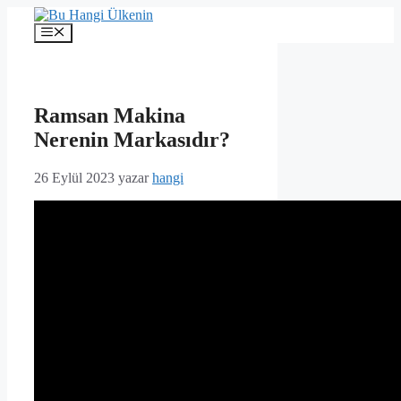
İçeriğe
atla
Menü
Ramsan Makina
Nerenin Markasıdır?
26 Eylül 2023
yazar
hangi