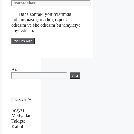
posta
İnternet
sitesi
Daha sonraki yorumlarımda
kullanılması için adım, e-posta
adresim ve site adresim bu tarayıcıya
kaydedilsin.
Ara
Ara
Sosyal
Medyadan
Takipte
Kalın!