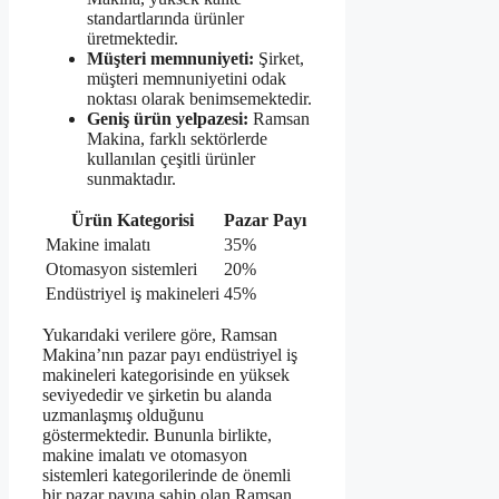
standartlarında ürünler
üretmektedir.
Müşteri memnuniyeti:
Şirket,
müşteri memnuniyetini odak
noktası olarak benimsemektedir.
Geniş ürün yelpazesi:
Ramsan
Makina, farklı sektörlerde
kullanılan çeşitli ürünler
sunmaktadır.
Ürün Kategorisi
Pazar Payı
Makine imalatı
35%
Otomasyon sistemleri
20%
Endüstriyel iş makineleri
45%
Yukarıdaki verilere göre, Ramsan
Makina’nın pazar payı endüstriyel iş
makineleri kategorisinde en yüksek
seviyededir ve şirketin bu alanda
uzmanlaşmış olduğunu
göstermektedir. Bununla birlikte,
makine imalatı ve otomasyon
sistemleri kategorilerinde de önemli
bir pazar payına sahip olan Ramsan