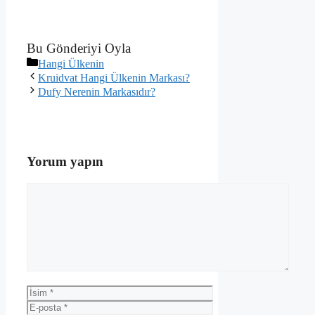
Bu Gönderiyi Oyla
Kategoriler
Hangi Ülkenin
Kruidvat Hangi Ülkenin Markası?
Dufy Nerenin Markasıdır?
Yorum yapın
Yorum
İsim
E-