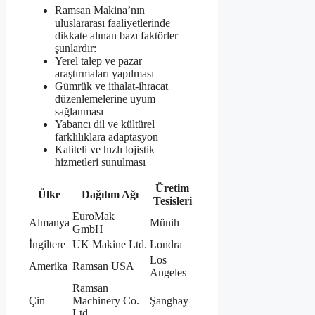
Ramsan Makina’nın
uluslararası faaliyetlerinde
dikkate alınan bazı faktörler
şunlardır:
Yerel talep ve pazar
araştırmaları yapılması
Gümrük ve ithalat-ihracat
düzenlemelerine uyum
sağlanması
Yabancı dil ve kültürel
farklılıklara adaptasyon
Kaliteli ve hızlı lojistik
hizmetleri sunulması
Üretim
Ülke
Dağıtım Ağı
Tesisleri
EuroMak
Almanya
Münih
GmbH
İngiltere
UK Makine Ltd.
Londra
Los
Amerika
Ramsan USA
Angeles
Ramsan
Çin
Machinery Co.
Şanghay
Ltd.