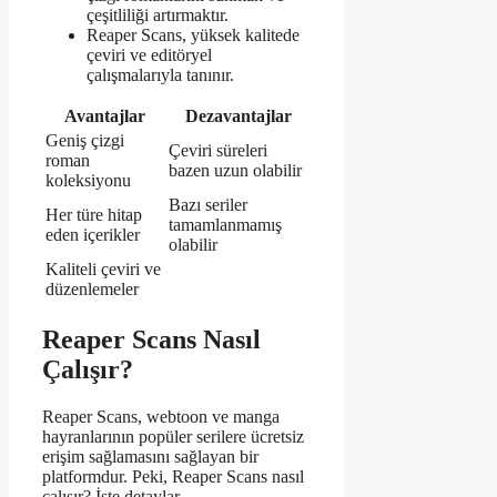
çeşitliliği artırmaktır.
Reaper Scans, yüksek kalitede
çeviri ve editöryel
çalışmalarıyla tanınır.
Avantajlar
Dezavantajlar
Geniş çizgi
Çeviri süreleri
roman
bazen uzun olabilir
koleksiyonu
Bazı seriler
Her türe hitap
tamamlanmamış
eden içerikler
olabilir
Kaliteli çeviri ve
düzenlemeler
Reaper Scans Nasıl
Çalışır?
Reaper Scans, webtoon ve manga
hayranlarının popüler serilere ücretsiz
erişim sağlamasını sağlayan bir
platformdur. Peki, Reaper Scans nasıl
çalışır? İşte detaylar…