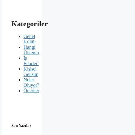
Kategoriler
Genel
Kültür
Hangi
Ülkenin
İş
Fikirleri
Kişisel
Gelişim
Neler
Oluyor?
Öneriler
Son Yazılar