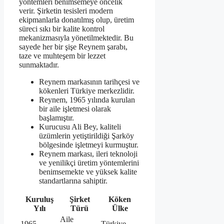
yöntemleri benimsemeye öncelik
verir. Şirketin tesisleri modern
ekipmanlarla donatılmış olup, üretim
süreci sıkı bir kalite kontrol
mekanizmasıyla yönetilmektedir. Bu
sayede her bir şişe Reynem şarabı,
taze ve muhteşem bir lezzet
sunmaktadır.
Reynem markasının tarihçesi ve
kökenleri Türkiye merkezlidir.
Reynem, 1965 yılında kurulan
bir aile işletmesi olarak
başlamıştır.
Kurucusu Ali Bey, kaliteli
üzümlerin yetiştirildiği Şarköy
bölgesinde işletmeyi kurmuştur.
Reynem markası, ileri teknoloji
ve yenilikçi üretim yöntemlerini
benimsemekte ve yüksek kalite
standartlarına sahiptir.
Kuruluş
Şirket
Köken
Yılı
Türü
Ülke
Aile
1965
Türkiye