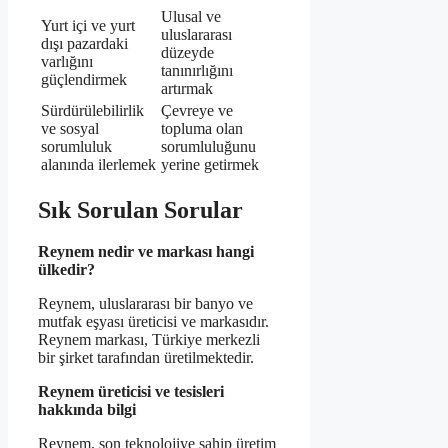
Ulusal ve
Yurt içi ve yurt
uluslararası
dışı pazardaki
düzeyde
varlığını
tanınırlığını
güçlendirmek
artırmak
Sürdürülebilirlik
Çevreye ve
ve sosyal
topluma olan
sorumluluk
sorumluluğunu
alanında ilerlemek
yerine getirmek
Sık Sorulan Sorular
Reynem nedir ve markası hangi
ülkedir?
Reynem, uluslararası bir banyo ve
mutfak eşyası üreticisi ve markasıdır.
Reynem markası, Türkiye merkezli
bir şirket tarafından üretilmektedir.
Reynem üreticisi ve tesisleri
hakkında bilgi
Reynem, son teknolojiye sahip üretim