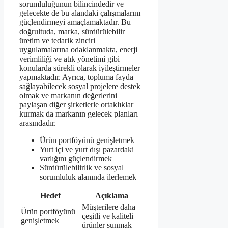
sorumluluğunun bilincindedir ve
gelecekte de bu alandaki çalışmalarını
güçlendirmeyi amaçlamaktadır. Bu
doğrultuda, marka, sürdürülebilir
üretim ve tedarik zinciri
uygulamalarına odaklanmakta, enerji
verimliliği ve atık yönetimi gibi
konularda sürekli olarak iyileştirmeler
yapmaktadır. Ayrıca, topluma fayda
sağlayabilecek sosyal projelere destek
olmak ve markanın değerlerini
paylaşan diğer şirketlerle ortaklıklar
kurmak da markanın gelecek planları
arasındadır.
Ürün portföyünü genişletmek
Yurt içi ve yurt dışı pazardaki
varlığını güçlendirmek
Sürdürülebilirlik ve sosyal
sorumluluk alanında ilerlemek
Hedef
Açıklama
Müşterilere daha
Ürün portföyünü
çeşitli ve kaliteli
genişletmek
ürünler sunmak