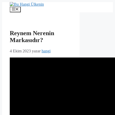
İçeriğe
atla
Menü
Reynem Nerenin
Markasıdır?
4 Ekim 2023
yazar
hangi