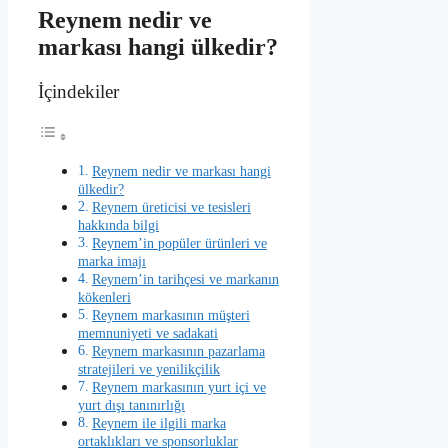
Reynem nedir ve
markası hangi ülkedir?
İçindekiler
Reynem nedir ve markası hangi
ülkedir?
Reynem üreticisi ve tesisleri
hakkında bilgi
Reynem’in popüler ürünleri ve
marka imajı
Reynem’in tarihçesi ve markanın
kökenleri
Reynem markasının müşteri
memnuniyeti ve sadakati
Reynem markasının pazarlama
stratejileri ve yenilikçilik
Reynem markasının yurt içi ve
yurt dışı tanınırlığı
Reynem ile ilgili marka
ortaklıkları ve sponsorluklar