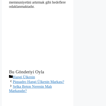
memnuniyetini artırmak gibi hedeflere
odaklanmaktadır.
Bu Gönderiyi Oyla
Kategoriler
Hangi Ülkenin
Piquadro Hangi Ülkenin Markası?
Selka Beton Nerenin Malı
Markasıdır?