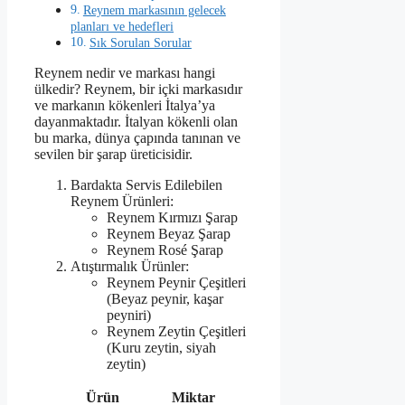
Reynem markasının gelecek
planları ve hedefleri
Sık Sorulan Sorular
Reynem nedir ve markası hangi
ülkedir? Reynem, bir içki markasıdır
ve markanın kökenleri İtalya’ya
dayanmaktadır. İtalyan kökenli olan
bu marka, dünya çapında tanınan ve
sevilen bir şarap üreticisidir.
Bardakta Servis Edilebilen
Reynem Ürünleri:
Reynem Kırmızı Şarap
Reynem Beyaz Şarap
Reynem Rosé Şarap
Atıştırmalık Ürünler:
Reynem Peynir Çeşitleri
(Beyaz peynir, kaşar
peyniri)
Reynem Zeytin Çeşitleri
(Kuru zeytin, siyah
zeytin)
Ürün
Miktar