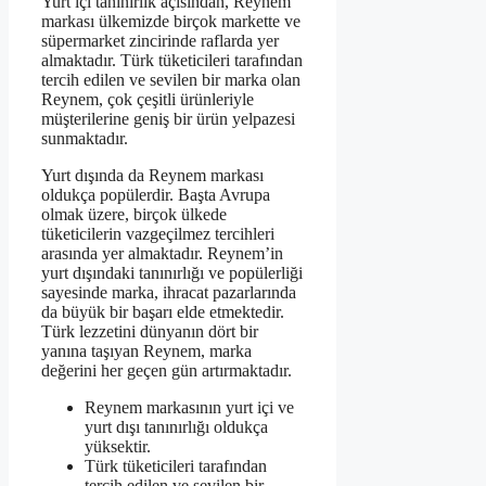
Yurt içi tanınırlık açısından, Reynem
markası ülkemizde birçok markette ve
süpermarket zincirinde raflarda yer
almaktadır. Türk tüketicileri tarafından
tercih edilen ve sevilen bir marka olan
Reynem, çok çeşitli ürünleriyle
müşterilerine geniş bir ürün yelpazesi
sunmaktadır.
Yurt dışında da Reynem markası
oldukça popülerdir. Başta Avrupa
olmak üzere, birçok ülkede
tüketicilerin vazgeçilmez tercihleri
arasında yer almaktadır. Reynem’in
yurt dışındaki tanınırlığı ve popülerliği
sayesinde marka, ihracat pazarlarında
da büyük bir başarı elde etmektedir.
Türk lezzetini dünyanın dört bir
yanına taşıyan Reynem, marka
değerini her geçen gün artırmaktadır.
Reynem markasının yurt içi ve
yurt dışı tanınırlığı oldukça
yüksektir.
Türk tüketicileri tarafından
tercih edilen ve sevilen bir