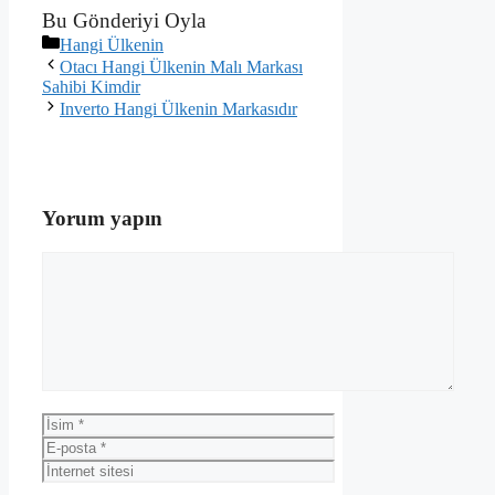
Bu Gönderiyi Oyla
Kategoriler
Hangi Ülkenin
Otacı Hangi Ülkenin Malı Markası
Sahibi Kimdir
Inverto Hangi Ülkenin Markasıdır
Yorum yapın
Yorum
İsim
E-
posta
İnternet
sitesi