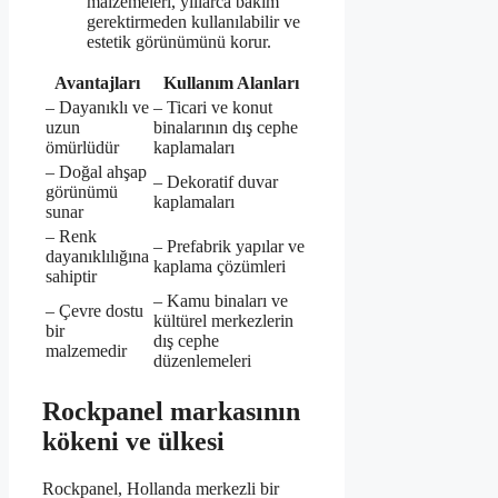
malzemeleri, yıllarca bakım
gerektirmeden kullanılabilir ve
estetik görünümünü korur.
Avantajları
Kullanım Alanları
– Dayanıklı ve
– Ticari ve konut
uzun
binalarının dış cephe
ömürlüdür
kaplamaları
– Doğal ahşap
– Dekoratif duvar
görünümü
kaplamaları
sunar
– Renk
– Prefabrik yapılar ve
dayanıklılığına
kaplama çözümleri
sahiptir
– Kamu binaları ve
– Çevre dostu
kültürel merkezlerin
bir
dış cephe
malzemedir
düzenlemeleri
Rockpanel markasının
kökeni ve ülkesi
Rockpanel, Hollanda merkezli bir