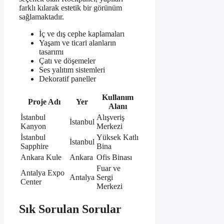
farklı kılarak estetik bir görünüm
sağlamaktadır.
İç ve dış cephe kaplamaları
Yaşam ve ticari alanların
tasarımı
Çatı ve döşemeler
Ses yalıtım sistemleri
Dekoratif paneller
Kullanım
Proje Adı
Yer
Alanı
İstanbul
Alışveriş
İstanbul
Kanyon
Merkezi
İstanbul
Yüksek Katlı
İstanbul
Sapphire
Bina
Ankara Kule
Ankara
Ofis Binası
Fuar ve
Antalya Expo
Antalya
Sergi
Center
Merkezi
Sık Sorulan Sorular