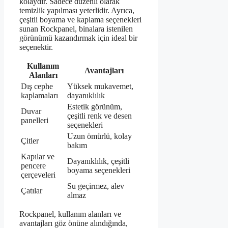
kolaydır. Sadece düzenli olarak
temizlik yapılması yeterlidir. Ayrıca,
çeşitli boyama ve kaplama seçenekleri
sunan Rockpanel, binalara istenilen
görünümü kazandırmak için ideal bir
seçenektir.
Kullanım
Avantajları
Alanları
Dış cephe
Yüksek mukavemet,
kaplamaları
dayanıklılık
Estetik görünüm,
Duvar
çeşitli renk ve desen
panelleri
seçenekleri
Uzun ömürlü, kolay
Çitler
bakım
Kapılar ve
Dayanıklılık, çeşitli
pencere
boyama seçenekleri
çerçeveleri
Su geçirmez, alev
Çatılar
almaz
Rockpanel, kullanım alanları ve
avantajları göz önüne alındığında,