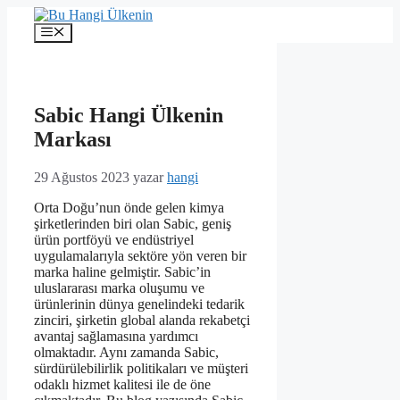
İçeriğe
atla
Menü
Sabic Hangi Ülkenin
Markası
29 Ağustos 2023
yazar
hangi
Orta Doğu’nun önde gelen kimya
şirketlerinden biri olan Sabic, geniş
ürün portföyü ve endüstriyel
uygulamalarıyla sektöre yön veren bir
marka haline gelmiştir. Sabic’in
uluslararası marka oluşumu ve
ürünlerinin dünya genelindeki tedarik
zinciri, şirketin global alanda rekabetçi
avantaj sağlamasına yardımcı
olmaktadır. Aynı zamanda Sabic,
sürdürülebilirlik politikaları ve müşteri
odaklı hizmet kalitesi ile de öne