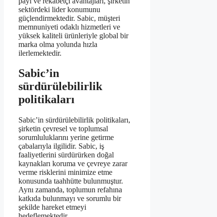
payı ve rekabetçi avantajları, şirketin
sektördeki lider konumunu
güçlendirmektedir. Sabic, müşteri
memnuniyeti odaklı hizmetleri ve
yüksek kaliteli ürünleriyle global bir
marka olma yolunda hızla
ilerlemektedir.
Sabic’in
sürdürülebilirlik
politikaları
Sabic’in sürdürülebilirlik politikaları,
şirketin çevresel ve toplumsal
sorumluluklarını yerine getirme
çabalarıyla ilgilidir. Sabic, iş
faaliyetlerini sürdürürken doğal
kaynakları koruma ve çevreye zarar
verme risklerini minimize etme
konusunda taahhütte bulunmuştur.
Aynı zamanda, toplumun refahına
katkıda bulunmayı ve sorumlu bir
şekilde hareket etmeyi
hedeflemektedir.