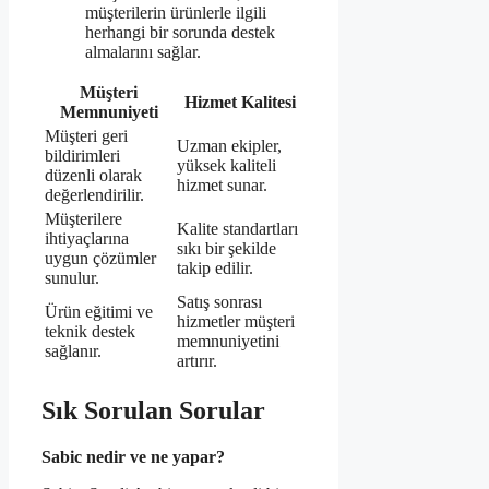
müşterilerin ürünlerle ilgili
herhangi bir sorunda destek
almalarını sağlar.
Müşteri
Hizmet Kalitesi
Memnuniyeti
Müşteri geri
Uzman ekipler,
bildirimleri
yüksek kaliteli
düzenli olarak
hizmet sunar.
değerlendirilir.
Müşterilere
Kalite standartları
ihtiyaçlarına
sıkı bir şekilde
uygun çözümler
takip edilir.
sunulur.
Satış sonrası
Ürün eğitimi ve
hizmetler müşteri
teknik destek
memnuniyetini
sağlanır.
artırır.
Sık Sorulan Sorular
Sabic nedir ve ne yapar?