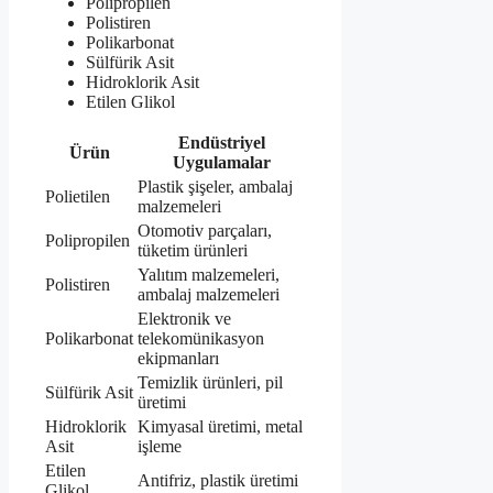
Polipropilen
Polistiren
Polikarbonat
Sülfürik Asit
Hidroklorik Asit
Etilen Glikol
Endüstriyel
Ürün
Uygulamalar
Plastik şişeler, ambalaj
Polietilen
malzemeleri
Otomotiv parçaları,
Polipropilen
tüketim ürünleri
Yalıtım malzemeleri,
Polistiren
ambalaj malzemeleri
Elektronik ve
Polikarbonat
telekomünikasyon
ekipmanları
Temizlik ürünleri, pil
Sülfürik Asit
üretimi
Hidroklorik
Kimyasal üretimi, metal
Asit
işleme
Etilen
Antifriz, plastik üretimi
Glikol