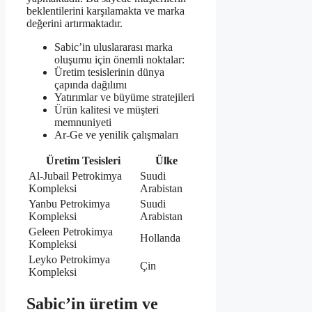
beklentilerini karşılamakta ve marka
değerini artırmaktadır.
Sabic’in uluslararası marka
oluşumu için önemli noktalar:
Üretim tesislerinin dünya
çapında dağılımı
Yatırımlar ve büyüme stratejileri
Ürün kalitesi ve müşteri
memnuniyeti
Ar-Ge ve yenilik çalışmaları
Üretim Tesisleri
Ülke
Al-Jubail Petrokimya
Suudi
Kompleksi
Arabistan
Yanbu Petrokimya
Suudi
Kompleksi
Arabistan
Geleen Petrokimya
Hollanda
Kompleksi
Leyko Petrokimya
Çin
Kompleksi
Sabic’in üretim ve