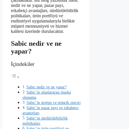
çıkmaktadır. Bu blog yazısında Sabic
nedir ve ne yapar, pazar payı,
rekabetçi avantajları, sürdürülebilirlik
politikaları, ürün portföyü ve
endüstriyel uygulamalarıyla birlikte
müşteri memnuniyeti ve hizmet
kalitesi üzerinde durulacaktır.
Sabic nedir ve ne
yapar?
İçindekiler
Sabic nedir ve ne yapar?
Sabic’in uluslararası marka
oluşumu
Sabic’in üretim ve tedarik zinciri
Sabic’in pazar payı ve rekabetçi
avantajları
Sabic’in sürdürülebilirlik
politikaları
Sabic’in ürün portföyü ve