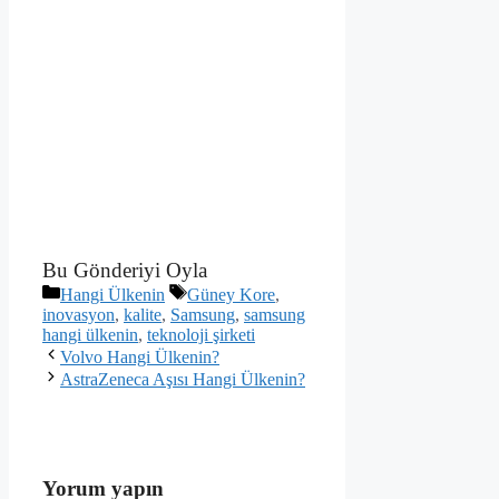
Bu Gönderiyi Oyla
Kategoriler
Etiketler
Hangi Ülkenin
Güney Kore
,
inovasyon
,
kalite
,
Samsung
,
samsung
hangi ülkenin
,
teknoloji şirketi
Volvo Hangi Ülkenin?
AstraZeneca Aşısı Hangi Ülkenin?
Yorum yapın