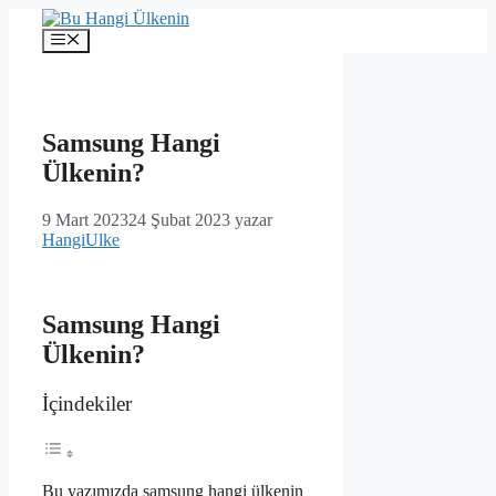
İçeriğe
atla
Menü
Samsung Hangi
Ülkenin?
9 Mart 2023
24 Şubat 2023
yazar
HangiUlke
Samsung Hangi
Ülkenin?
İçindekiler
Bu yazımızda samsung hangi ülkenin