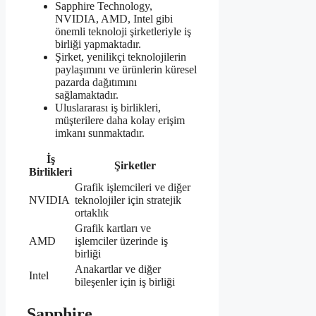
Sapphire Technology,
NVIDIA, AMD, Intel gibi
önemli teknoloji şirketleriyle iş
birliği yapmaktadır.
Şirket, yenilikçi teknolojilerin
paylaşımını ve ürünlerin küresel
pazarda dağıtımını
sağlamaktadır.
Uluslararası iş birlikleri,
müşterilere daha kolay erişim
imkanı sunmaktadır.
İş
Şirketler
Birlikleri
Grafik işlemcileri ve diğer
NVIDIA
teknolojiler için stratejik
ortaklık
Grafik kartları ve
AMD
işlemciler üzerinde iş
birliği
Anakartlar ve diğer
Intel
bileşenler için iş birliği
Sapphire