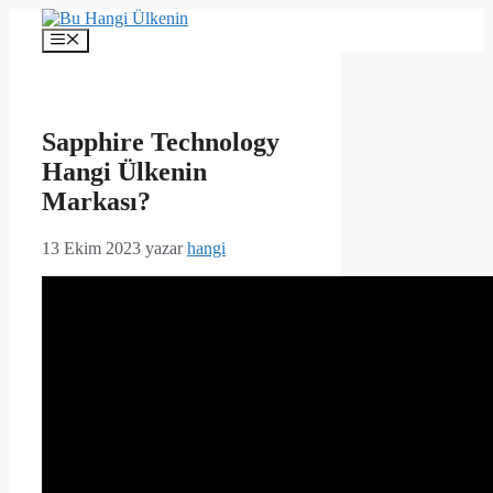
İçeriğe
atla
Menü
Sapphire Technology
Hangi Ülkenin
Markası?
13 Ekim 2023
yazar
hangi