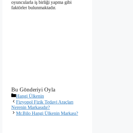
oyuncularla iş birliği yapma gibi
faktörler bulunmaktadır.
Bu Gönderiyi Oyla
Kategoriler
Hangi Ülkenin
Fizyopol Fizik Tedavi Araçları
Nerenin Markasıdır?
Mr.Bilo Hangi Ülkenin Markası?