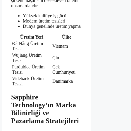
şirketin başarısını destekleyen önemli
unsurlardandır.
Yüksek kalifiye iş gücü
Modern üretim tesisleri
Dünya genelinde üretim yapma
Üretim Yeri
Ülke
Đà Nẵng Üretim
Vietnam
Tesisi
Wujiang Üretim
Çin
Tesisi
Pardubice Üretim
Çek
Tesisi
Cumhuriyeti
Videbaek Üretim
Danimarka
Tesisi
Sapphire
Technology’ın Marka
Bilinirliği ve
Pazarlama Stratejileri