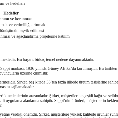
arı ve hedefleri
Hedefler
lanımı ve korunması
tmak ve verimliliği artırmak
i dönüşümün teşvik edilmesi
nması ve ağaçlandırma projelerine katılım
ürmektedir. Bu başarı, birkaç temel nedene dayanmaktadır.
. Sappi markası, 1936 yılında Güney Afrika’da kurulmuştur. Bu tarihten
oyuncuların üzerine çıkmıştır.
mesidir. Şirket, beş kıtada 35’ten fazla ülkede üretim tesislerine sahipt
rmasını sağlamaktadır.
rlik nedenlerinin arasındadır. Şirket, müşterilerine çeşitli kağıt ve selül
tli uygulama alanlarına sahiptir. Sappi’nin ürünleri, müşterilerin beklent
r.
etine verdiği önemdir. Şirket, müşterilere yüksek kalitede ürünler sun