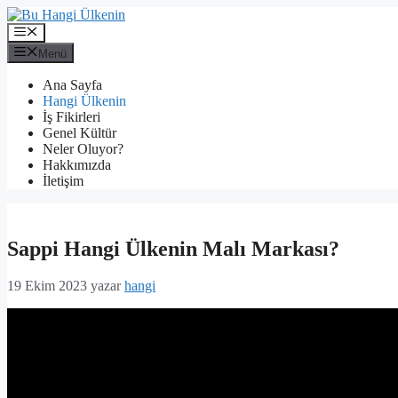
İçeriğe
atla
Menü
Menü
Ana Sayfa
Hangi Ülkenin
İş Fikirleri
Genel Kültür
Neler Oluyor?
Hakkımızda
İletişim
Sappi Hangi Ülkenin Malı Markası?
19 Ekim 2023
yazar
hangi