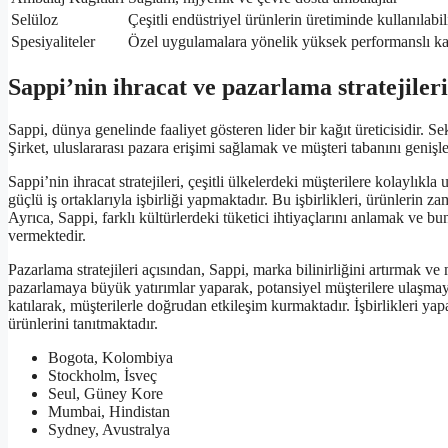
Selüloz
Çeşitli endüstriyel ürünlerin üretiminde kullanılabil
Spesiyaliteler
Özel uygulamalara yönelik yüksek performanslı ka
Sappi’nin ihracat ve pazarlama stratejileri
Sappi, dünya genelinde faaliyet gösteren lider bir kağıt üreticisidir. S
Şirket, uluslararası pazara erişimi sağlamak ve müşteri tabanını genişlet
Sappi’nin ihracat stratejileri, çeşitli ülkelerdeki müşterilere kolaylıkl
güçlü iş ortaklarıyla işbirliği yapmaktadır. Bu işbirlikleri, ürünlerin
Ayrıca, Sappi, farklı kültürlerdeki tüketici ihtiyaçlarını anlamak ve b
vermektedir.
Pazarlama stratejileri açısından, Sappi, marka bilinirliğini artırmak ve m
pazarlamaya büyük yatırımlar yaparak, potansiyel müşterilere ulaşmayı h
katılarak, müşterilerle doğrudan etkileşim kurmaktadır. İşbirlikleri ya
ürünlerini tanıtmaktadır.
Bogota, Kolombiya
Stockholm, İsveç
Seul, Güney Kore
Mumbai, Hindistan
Sydney, Avustralya