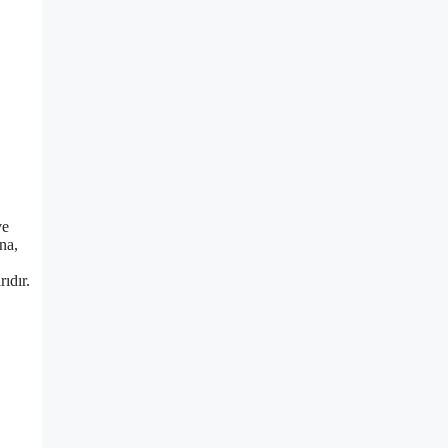
ve
na,
ıdır.