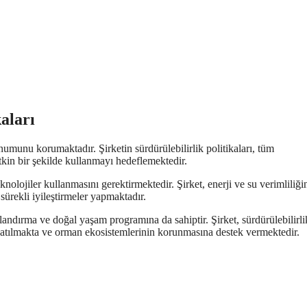
kaları
numunu korumaktadır. Şirketin sürdürülebilirlik politikaları, tüm
etkin bir şekilde kullanmayı hedeflemektedir.
nolojiler kullanmasını gerektirmektedir. Şirket, enerji ve su verimliliği
ürekli iyileştirmeler yapmaktadır.
andırma ve doğal yaşam programına da sahiptir. Şirket, sürdürülebilirli
ak katılmakta ve orman ekosistemlerinin korunmasına destek vermektedir.