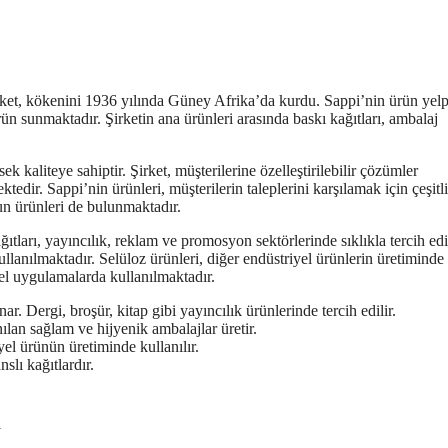
Şirket, kökenini 1936 yılında Güney Afrika’da kurdu. Sappi’nin ürün yel
rün sunmaktadır. Şirketin ana ürünleri arasında baskı kağıtları, ambalaj
ek kaliteye sahiptir. Şirket, müşterilerine özelleştirilebilir çözümler
tedir. Sappi’nin ürünleri, müşterilerin taleplerini karşılamak için çeşitli
ygun ürünleri de bulunmaktadır.
ğıtları, yayıncılık, reklam ve promosyon sektörlerinde sıklıkla tercih ed
kullanılmaktadır. Selüloz ürünleri, diğer endüstriyel ürünlerin üretiminde
zel uygulamalarda kullanılmaktadır.
ar. Dergi, broşür, kitap gibi yayıncılık ürünlerinde tercih edilir.
ılan sağlam ve hijyenik ambalajlar üretir.
el ürünün üretiminde kullanılır.
lı kağıtlardır.
ı