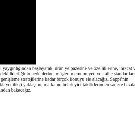
 yaygınlığından başlayarak, ürün yelpazesine ve özelliklerine, ihracat 
ördeki liderliğinin nedenlerine, müşteri memnuniyeti ve kalite standartları
genişleme stratejilerine kadar birçok konuyu ele alacağız. Sappi’nin
i yenilikçi yaklaşımı, markanın belirleyici faktörlerinden sadece bazılar
kından bakacağız.