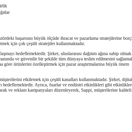
irlik
ğıtlar
ektördeki başarısını büyük ölçüde ihracat ve pazarlama stratejilerine borç
mek için çok çeşitli stratejiler kullanmaktadır.
a ulaşmayı hedeflemektedir. Şirket, uluslararası dağıtım ağına sahip olmak
 zamanında ve güvenilir bir şekilde tüm dünyaya teslim edilmesini sağlamak
una göre ürünlerini özelleştirmek için pazar araştırmalarına büyük önem
üşterilerini etkilemek için çeşitli kanalları kullanmaktadır. Şirket, dijita
edeflemektedir. Ayrıca, fuarlar ve endüstri etkinlikleri gibi etkinlikler
parak ve reklam kampanyaları düzenleyerek, Sappi, müşterilerine kaliteli