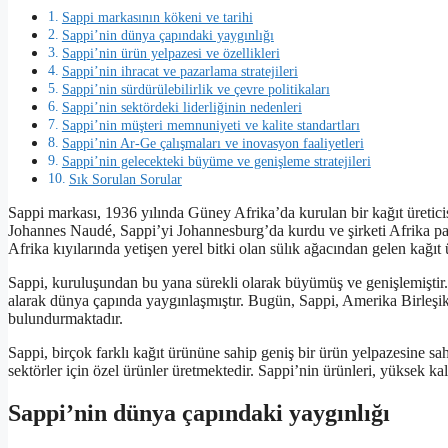
Sappi markasının kökeni ve tarihi
Sappi’nin dünya çapındaki yaygınlığı
Sappi’nin ürün yelpazesi ve özellikleri
Sappi’nin ihracat ve pazarlama stratejileri
Sappi’nin sürdürülebilirlik ve çevre politikaları
Sappi’nin sektördeki liderliğinin nedenleri
Sappi’nin müşteri memnuniyeti ve kalite standartları
Sappi’nin Ar-Ge çalışmaları ve inovasyon faaliyetleri
Sappi’nin gelecekteki büyüme ve genişleme stratejileri
Sık Sorulan Sorular
Sappi markası, 1936 yılında Güney Afrika’da kurulan bir kağıt üretici
Johannes Naudé, Sappi’yi Johannesburg’da kurdu ve şirketi Afrika pa
Afrika kıyılarında yetişen yerel bitki olan sülık ağacından gelen kağı
Sappi, kuruluşundan bu yana sürekli olarak büyümüş ve genişlemiştir. Ş
alarak dünya çapında yaygınlaşmıştır. Bugün, Sappi, Amerika Birleşik
bulundurmaktadır.
Sappi, birçok farklı kağıt ürününe sahip geniş bir ürün yelpazesine sahip
sektörler için özel ürünler üretmektedir. Sappi’nin ürünleri, yüksek kali
Sappi’nin dünya çapındaki yaygınlığı