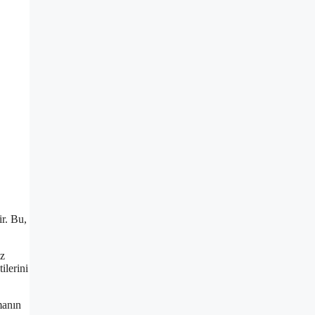
ir. Bu,
oz
ilerini
manın