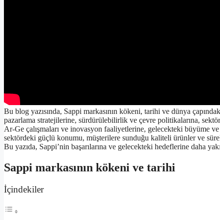
Bu blog yazısında, Sappi markasının kökeni, tarihi ve dünya çapındaki
pazarlama stratejilerine, sürdürülebilirlik ve çevre politikalarına, sekt
Ar-Ge çalışmaları ve inovasyon faaliyetlerine, gelecekteki büyüme ve 
sektördeki güçlü konumu, müşterilere sunduğu kaliteli ürünler ve sürekl
Bu yazıda, Sappi’nin başarılarına ve gelecekteki hedeflerine daha ya
Sappi markasının kökeni ve tarihi
İçindekiler