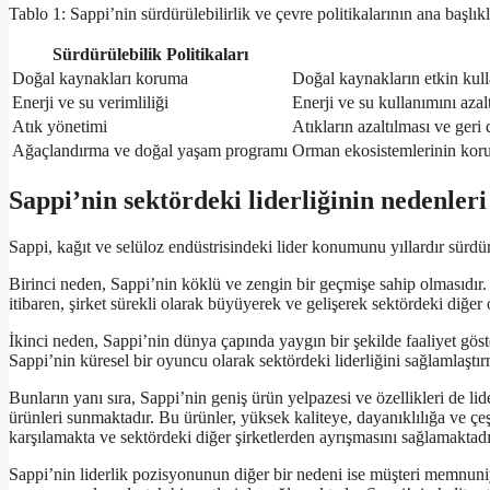
Tablo 1: Sappi’nin sürdürülebilirlik ve çevre politikalarının ana başlıkl
Sürdürülebilik Politikaları
Doğal kaynakları koruma
Doğal kaynakların etkin kul
Enerji ve su verimliliği
Enerji ve su kullanımını azal
Atık yönetimi
Atıkların azaltılması ve ger
Ağaçlandırma ve doğal yaşam programı
Orman ekosistemlerinin koru
Sappi’nin sektördeki liderliğinin nedenleri
Sappi, kağıt ve selüloz endüstrisindeki lider konumunu yıllardır sürd
Birinci neden, Sappi’nin köklü ve zengin bir geçmişe sahip olmasıdır
itibaren, şirket sürekli olarak büyüyerek ve gelişerek sektördeki diğer 
İkinci neden, Sappi’nin dünya çapında yaygın bir şekilde faaliyet göster
Sappi’nin küresel bir oyuncu olarak sektördeki liderliğini sağlamlaştı
Bunların yanı sıra, Sappi’nin geniş ürün yelpazesi ve özellikleri de lide
ürünleri sunmaktadır. Bu ürünler, yüksek kaliteye, dayanıklılığa ve çeşi
karşılamakta ve sektördeki diğer şirketlerden ayrışmasını sağlamaktadı
Sappi’nin liderlik pozisyonunun diğer bir nedeni ise müşteri memnuniy