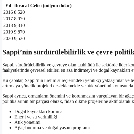
Yıl
İhracat Geliri (milyon dolar)
2016
8,520
2017
8,970
2018
9,310
2019
9,870
2020
9,520
Sappi’nin sürdürülebilirlik ve çevre politi
Sappi, sürdürülebilirlik ve çevreye olan taahhüdü ile sektörde lider ko
faaliyetlerinde çevresel etkileri en aza indirmeyi ve doğal kaynakları 
Bu çabalar, Sappi’nin üretim süreçlerindeki yenilikçi yaklaşımlar ve tek
artırmaya yönelik projeleri desteklemekte ve atık yönetimi konusunda s
Sappi ayrıca, ormanların önemini ve korunmasını vurgulayan bir ağaçl
politikalarının bir parçası olarak, fidan dikme projelerine aktif olar
Doğal kaynakları koruma
Enerji ve su verimliliği
Atık yönetimi
Ağaçlandırma ve doğal yaşam programı