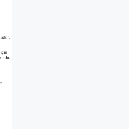
ludur.
 için
tadır.
l
e