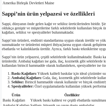
Amerika Birleşik Devletleri
Maine
Sappi’nin ürün yelpazesi ve özellikleri
Sappi, dünyanın önde gelen kağıt ve selüloz üreticilerinden biridir. 
oldukça geniştir ve müşterilerine farklı sektörlerde kullanılan birçok ü
kağıtları, selüloz ve spesiyaliteler bulunmaktadır.
Sappi’nin ürünleri, endüstri standartlarına uygun olarak üretilir ve yüks
sunmaktadır ve ürünlerini müşteri ihtiyaçlarına uygun olarak geliştirmek
ebatlarda ve kalınlıklarda üretilir. Ayrıca, farklı baskı tekniklerine u
Sappi’nin ürün yelpazesi, çeşitli sektörlerde kullanılmaktadır. Baskı ka
ürünlerdir. Ambalaj kağıtları ise gıda, ilaç, kozmetik gibi sektörlerde 
kullanılan birincil hammadde olarak kullanılırken, spesiyaliteler ise ö
Baskı Kağıtları:
Yüksek kaliteli baskılar için ideal çözümler sun
Ambalaj Kağıtları:
Gıda, ilaç, kozmetik gibi sektörlerde kullan
Selüloz:
Birincil hammadde olarak kullanılır ve birçok endüstriy
Spesiyaliteler:
Özel uygulamalarda kullanılan yüksek performans
Ürün
Özellikler
Baskı Kağıtları
Yüksek baskı kalitesi ve çeşitli ebatlarda sunulmas
Ambalaj Kağıtları
Sağlam, hijyenik ve çevre dostu ambalajlar