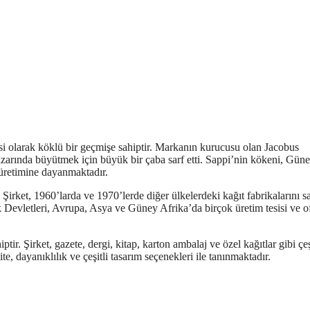
si olarak köklü bir geçmişe sahiptir. Markanın kurucusu olan Jacobus
zarında büyütmek için büyük bir çaba sarf etti. Sappi’nin kökeni, Gün
t üretimine dayanmaktadır.
irket, 1960’larda ve 1970’lerde diğer ülkelerdeki kağıt fabrikalarını sa
 Devletleri, Avrupa, Asya ve Güney Afrika’da birçok üretim tesisi ve o
tir. Şirket, gazete, dergi, kitap, karton ambalaj ve özel kağıtlar gibi çeş
te, dayanıklılık ve çeşitli tasarım seçenekleri ile tanınmaktadır.