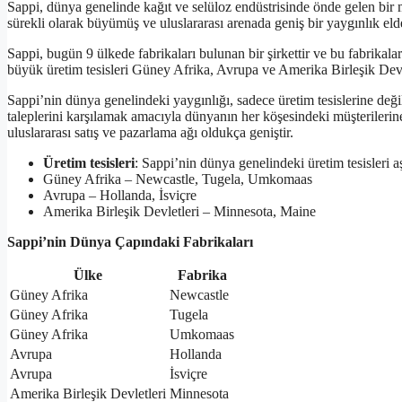
Sappi, dünya genelinde kağıt ve selüloz endüstrisinde önde gelen bir
sürekli olarak büyümüş ve uluslararası arenada geniş bir yaygınlık elde
Sappi, bugün 9 ülkede fabrikaları bulunan bir şirkettir ve bu fabrikalar
büyük üretim tesisleri Güney Afrika, Avrupa ve Amerika Birleşik Dev
Sappi’nin dünya genelindeki yaygınlığı, sadece üretim tesislerine deği
taleplerini karşılamak amacıyla dünyanın her köşesindeki müşterilerine
uluslararası satış ve pazarlama ağı oldukça geniştir.
Üretim tesisleri
: Sappi’nin dünya genelindeki üretim tesisleri a
Güney Afrika – Newcastle, Tugela, Umkomaas
Avrupa – Hollanda, İsviçre
Amerika Birleşik Devletleri – Minnesota, Maine
Sappi’nin Dünya Çapındaki Fabrikaları
Ülke
Fabrika
Güney Afrika
Newcastle
Güney Afrika
Tugela
Güney Afrika
Umkomaas
Avrupa
Hollanda
Avrupa
İsviçre
Amerika Birleşik Devletleri
Minnesota