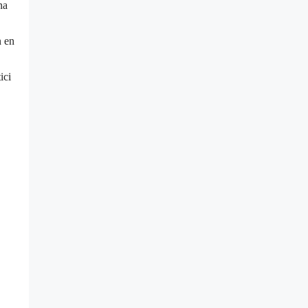
na
n en
ici