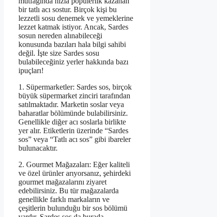
mutfağında hızla popülerlik kazanan
bir tatlı acı sostur. Birçok kişi bu
lezzetli sosu denemek ve yemeklerine
lezzet katmak istiyor. Ancak, Sardes
sosun nereden alınabileceği
konusunda bazıları hala bilgi sahibi
değil. İşte size Sardes sosu
bulabileceğiniz yerler hakkında bazı
ipuçları!
1. Süpermarketler: Sardes sos, birçok
büyük süpermarket zinciri tarafından
satılmaktadır. Marketin soslar veya
baharatlar bölümünde bulabilirsiniz.
Genellikle diğer acı soslarla birlikte
yer alır. Etiketlerin üzerinde “Sardes
sos” veya “Tatlı acı sos” gibi ibareler
bulunacaktır.
2. Gourmet Mağazaları: Eğer kaliteli
ve özel ürünler arıyorsanız, şehirdeki
gourmet mağazalarını ziyaret
edebilirsiniz. Bu tür mağazalarda
genellikle farklı markaların ve
çeşitlerin bulunduğu bir sos bölümü
vardır. Sardes sos da burada