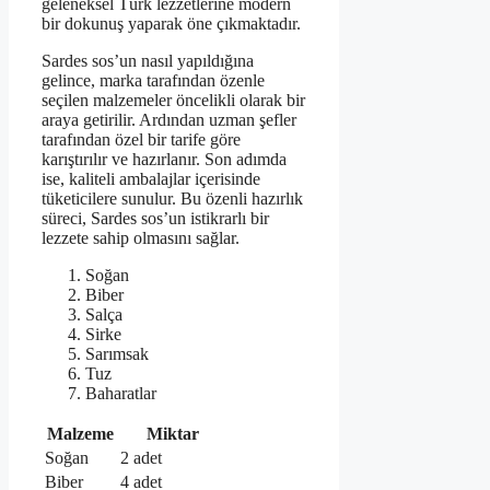
geleneksel Türk lezzetlerine modern
bir dokunuş yaparak öne çıkmaktadır.
Sardes sos’un nasıl yapıldığına
gelince, marka tarafından özenle
seçilen malzemeler öncelikli olarak bir
araya getirilir. Ardından uzman şefler
tarafından özel bir tarife göre
karıştırılır ve hazırlanır. Son adımda
ise, kaliteli ambalajlar içerisinde
tüketicilere sunulur. Bu özenli hazırlık
süreci, Sardes sos’un istikrarlı bir
lezzete sahip olmasını sağlar.
Soğan
Biber
Salça
Sirke
Sarımsak
Tuz
Baharatlar
Malzeme
Miktar
Soğan
2 adet
Biber
4 adet