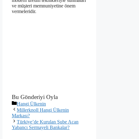
modern üretim teknikleriyle sunmaları
ve müşteri memnuniyetine önem
vermeleridir.
Bu Gönderiyi Oyla
Kategoriler
Hangi Ülkenin
Millerknoll Hangi Ülkenin
Markası?
Türkiye’de Kurulan Şube Açan
Yabancı Sermayeli Bankalar?