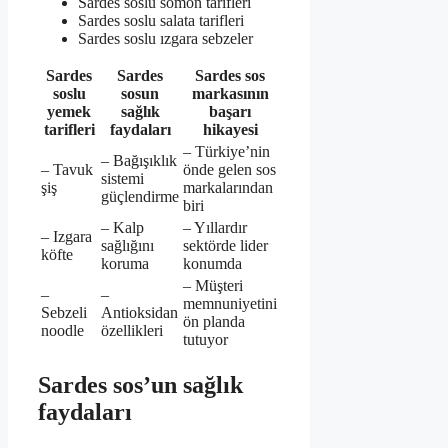
Sardes soslu somon tarifleri
Sardes soslu salata tarifleri
Sardes soslu ızgara sebzeler
Sardes
Sardes
Sardes sos
soslu
sosun
markasının
yemek
sağlık
başarı
tarifleri
faydaları
hikayesi
– Türkiye’nin
– Bağışıklık
– Tavuk
önde gelen sos
sistemi
şiş
markalarından
güçlendirme
biri
– Kalp
– Yıllardır
– Izgara
sağlığını
sektörde lider
köfte
koruma
konumda
– Müşteri
–
–
memnuniyetini
Sebzeli
Antioksidan
ön planda
noodle
özellikleri
tutuyor
Sardes sos’un sağlık
faydaları