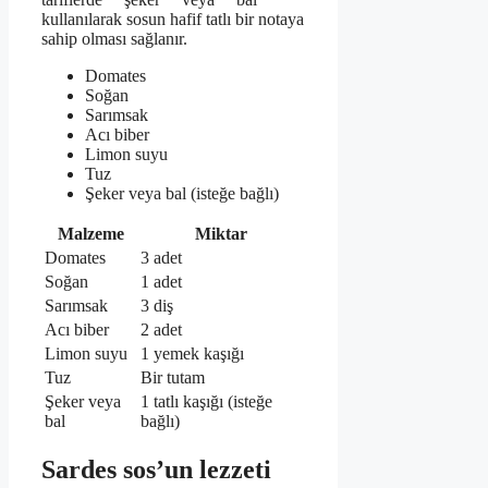
kullanılarak sosun hafif tatlı bir notaya
sahip olması sağlanır.
Domates
Soğan
Sarımsak
Acı biber
Limon suyu
Tuz
Şeker veya bal (isteğe bağlı)
Malzeme
Miktar
Domates
3 adet
Soğan
1 adet
Sarımsak
3 diş
Acı biber
2 adet
Limon suyu
1 yemek kaşığı
Tuz
Bir tutam
Şeker veya
1 tatlı kaşığı (isteğe
bal
bağlı)
Sardes sos’un lezzeti