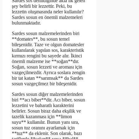
Sardes sos denildiğinde akla ilk gelen
şey belirli bir lezzettir. Peki, bu
lezzetin oluşmasında neler kullanılır?
Sardes sosun en önemli malzemeleri
bulunmaktadır.
Sardes sosun malzemelerinden biri
**domates**, bu sosun temel
bileşenidir. Taze ve olgun domatesler
kullanılarak yapılan sos, karakteristik
kırmızı rengini bu sayede alır. İkinci
önemli malzeme ise **soğan**dır.
Soğan, sosun lezzeti ve aroması için
vazgeçilmezdir. Ayrıca soslara zengin
bir tat katan **sarımsak** da Sardes
sosun vazgeçilmez bir bileşenidir.
Sardes sosun diğer malzemelerinden
biri **acı biber**dir. Acı biber, sosun
lezzetini ve baharatlı karakterini
belirler. Sosun biraz daha ekşilik ve
tazelik kazanması için **limon
suyu** kullanılır. Bunun yanı sıra,
sosun tuz oranını ayarlamak için
**tuz** da eklenir. Son olarak, bazı
tariflerde **şeker** veya **bal**