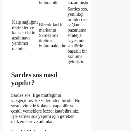
bulunabilir.
kazanmıştır.
Sardes sos,
yenilikçi
ürünleri ve
Kalp sağlığını
Birçok farklı
sağlam
destekler ve
markanın
pazarlama
kanser riskini
Sardes sos
stratejisi
azaltmaya
üretimi
sayesinde
yardımcı
bulunmaktadır.
sektörde
olabilir.
başarılı bir
konuma
gelmiştir.
Sardes sos nasıl
yapılır?
Sardes sos, Ege mutfağının
vazgeçilmez lezzetlerinden biridir. Bu
sosu evinizde kolayca yapabilir ve
çeşitli yemeklere lezzet katabilirsiniz.
İşte sardes sos yapımı için gereken
malzemeler ve adımlar: