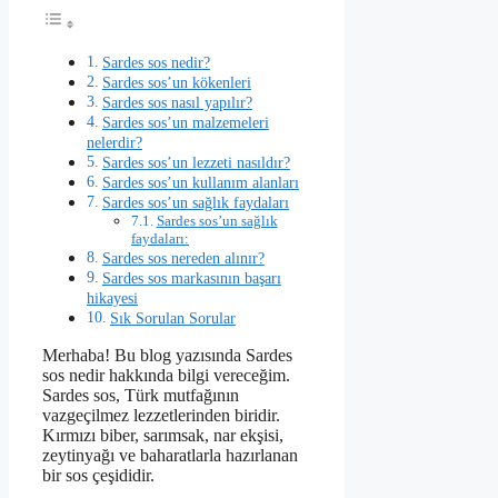
Sardes sos nedir?
Sardes sos’un kökenleri
Sardes sos nasıl yapılır?
Sardes sos’un malzemeleri
nelerdir?
Sardes sos’un lezzeti nasıldır?
Sardes sos’un kullanım alanları
Sardes sos’un sağlık faydaları
Sardes sos’un sağlık
faydaları:
Sardes sos nereden alınır?
Sardes sos markasının başarı
hikayesi
Sık Sorulan Sorular
Merhaba! Bu blog yazısında Sardes
sos nedir hakkında bilgi vereceğim.
Sardes sos, Türk mutfağının
vazgeçilmez lezzetlerinden biridir.
Kırmızı biber, sarımsak, nar ekşisi,
zeytinyağı ve baharatlarla hazırlanan
bir sos çeşididir.