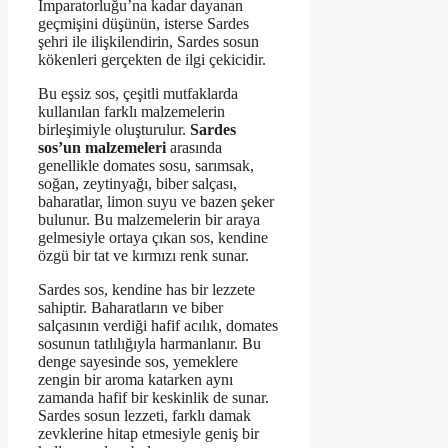
İmparatorluğu’na kadar dayanan
geçmişini düşünün, isterse Sardes
şehri ile ilişkilendirin, Sardes sosun
kökenleri gerçekten de ilgi çekicidir.
Bu eşsiz sos, çeşitli mutfaklarda
kullanılan farklı malzemelerin
birleşimiyle oluşturulur.
Sardes
sos’un malzemeleri
arasında
genellikle domates sosu, sarımsak,
soğan, zeytinyağı, biber salçası,
baharatlar, limon suyu ve bazen şeker
bulunur. Bu malzemelerin bir araya
gelmesiyle ortaya çıkan sos, kendine
özgü bir tat ve kırmızı renk sunar.
Sardes sos, kendine has bir lezzete
sahiptir. Baharatların ve biber
salçasının verdiği hafif acılık, domates
sosunun tatlılığıyla harmanlanır. Bu
denge sayesinde sos, yemeklere
zengin bir aroma katarken aynı
zamanda hafif bir keskinlik de sunar.
Sardes sosun lezzeti, farklı damak
zevklerine hitap etmesiyle geniş bir