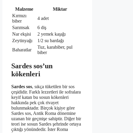
Malzeme
Miktar
Kırmızı
4 adet
biber
Sarımsak
6 diş
Nar ekşisi
2 yemek kaşığı
Zeytinyağı
1/2 su bardağı
Tuz, karabiber, pul
Baharatlar
biber
Sardes sos’un
kökenleri
Sardes sos
, sıkça tüketilen bir sos
çeşididir. Farklı lezzetleri ile sofralara
keyif katan bu sosun kökenleri
hakkında pek çok rivayet
bulunmaktadır. Birçok kişiye göre
Sardes sos, Antik Roma dönemine
uzanan bir geçmişe sahiptir. Diğer bir
teori ise sosun Sardes şehrinde ortaya
çıktığı yönündedir. İster Roma