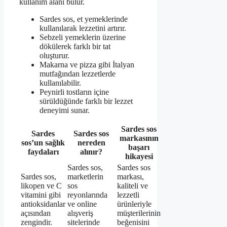
kullanım alanı bulur.
Sardes sos, et yemeklerinde
kullanılarak lezzetini artırır.
Sebzeli yemeklerin üzerine
dökülerek farklı bir tat
oluşturur.
Makarna ve pizza gibi İtalyan
mutfağından lezzetlerde
kullanılabilir.
Peynirli tostların içine
sürüldüğünde farklı bir lezzet
deneyimi sunar.
Sardes sos
Sardes
Sardes sos
markasının
sos’un sağlık
nereden
başarı
faydaları
alınır?
hikayesi
Sardes sos,
Sardes sos
Sardes sos,
marketlerin
markası,
likopen ve C
sos
kaliteli ve
vitamini gibi
reyonlarında
lezzetli
antioksidanlar
ve online
ürünleriyle
açısından
alışveriş
müşterilerinin
zengindir.
sitelerinde
beğenisini