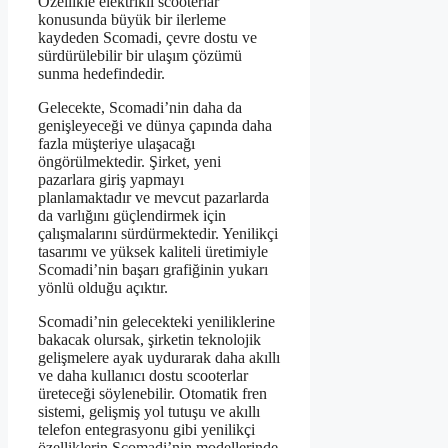
Özellikle elektrikli scooterlar
konusunda büyük bir ilerleme
kaydeden Scomadi, çevre dostu ve
sürdürülebilir bir ulaşım çözümü
sunma hedefindedir.
Gelecekte, Scomadi’nin daha da
genişleyeceği ve dünya çapında daha
fazla müşteriye ulaşacağı
öngörülmektedir. Şirket, yeni
pazarlara giriş yapmayı
planlamaktadır ve mevcut pazarlarda
da varlığını güçlendirmek için
çalışmalarını sürdürmektedir. Yenilikçi
tasarımı ve yüksek kaliteli üretimiyle
Scomadi’nin başarı grafiğinin yukarı
yönlü olduğu açıktır.
Scomadi’nin gelecekteki yeniliklerine
bakacak olursak, şirketin teknolojik
gelişmelere ayak uydurarak daha akıllı
ve daha kullanıcı dostu scooterlar
üreteceği söylenebilir. Otomatik fren
sistemi, gelişmiş yol tutuşu ve akıllı
telefon entegrasyonu gibi yenilikçi
özelliklerin Scomadi’nin modellerinde