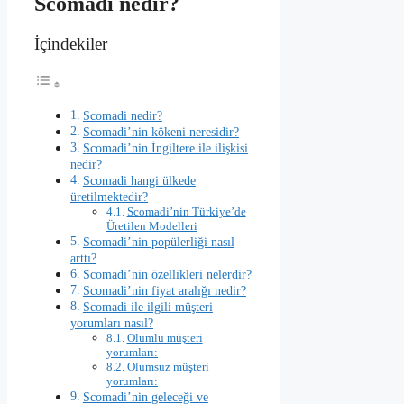
Scomadi nedir?
İçindekiler
Scomadi nedir?
Scomadi’nin kökeni neresidir?
Scomadi’nin İngiltere ile ilişkisi
nedir?
Scomadi hangi ülkede
üretilmektedir?
Scomadi’nin Türkiye’de
Üretilen Modelleri
Scomadi’nin popülerliği nasıl
arttı?
Scomadi’nin özellikleri nelerdir?
Scomadi’nin fiyat aralığı nedir?
Scomadi ile ilgili müşteri
yorumları nasıl?
Olumlu müşteri
yorumları:
Olumsuz müşteri
yorumları:
Scomadi’nin geleceği ve