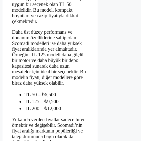
uygun bir seçenek olan TL 50
modelidir. Bu model, kompakt
boyutları ve cazip fiyatıyla dikkat
çekmektedir.
Daha üst düzey performans ve
donanım özelliklerine sahip olan
Scomadi modelleri ise daha yüksek
fiyat aralıklarında yer almaktadır.
Örneğin, TL 125 modeli daha güçlü
bir motor ve daha büyük bir depo
kapasitesi sunarak daha uzun
mesafeler için ideal bir seçenektir. Bu
modelin fiyatı, diğer modellere göre
biraz daha yüksek olabilir.
TL 50 – ₺6,500
TL 125 – ₺9,500
TL 200 – ₺12,000
Yukarıda verilen fiyatlar sadece birer
örnektir ve değişebilir. Scomadi’nin
fiyat aralığı markanın popülerliği ve
talep durumuna bağlı olarak da