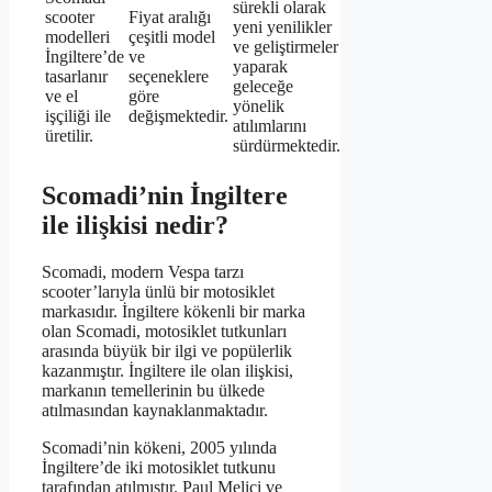
sürekli olarak
scooter
Fiyat aralığı
yeni yenilikler
modelleri
çeşitli model
ve geliştirmeler
İngiltere’de
ve
yaparak
tasarlanır
seçeneklere
geleceğe
ve el
göre
yönelik
işçiliği ile
değişmektedir.
atılımlarını
üretilir.
sürdürmektedir.
Scomadi’nin İngiltere
ile ilişkisi nedir?
Scomadi, modern Vespa tarzı
scooter’larıyla ünlü bir motosiklet
markasıdır. İngiltere kökenli bir marka
olan Scomadi, motosiklet tutkunları
arasında büyük bir ilgi ve popülerlik
kazanmıştır. İngiltere ile olan ilişkisi,
markanın temellerinin bu ülkede
atılmasından kaynaklanmaktadır.
Scomadi’nin kökeni, 2005 yılında
İngiltere’de iki motosiklet tutkunu
tarafından atılmıştır. Paul Melici ve