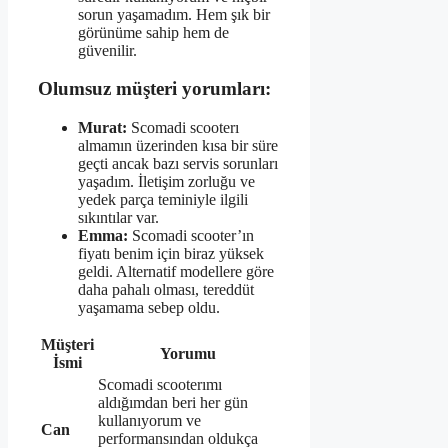
sorun yaşamadım. Hem şık bir
görünüme sahip hem de
güvenilir.
Olumsuz müşteri yorumları:
Murat:
Scomadi scooterı
almamın üzerinden kısa bir süre
geçti ancak bazı servis sorunları
yaşadım. İletişim zorluğu ve
yedek parça teminiyle ilgili
sıkıntılar var.
Emma:
Scomadi scooter’ın
fiyatı benim için biraz yüksek
geldi. Alternatif modellere göre
daha pahalı olması, tereddüt
yaşamama sebep oldu.
Müşteri
Yorumu
İsmi
Scomadi scooterımı
aldığımdan beri her gün
kullanıyorum ve
Can
performansından oldukça