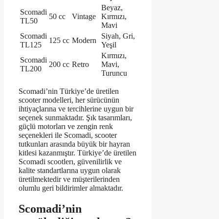
Beyaz,
Scomadi
50 cc
Vintage
Kırmızı,
TL50
Mavi
Scomadi
Siyah, Gri,
125 cc
Modern
TL125
Yeşil
Kırmızı,
Scomadi
200 cc
Retro
Mavi,
TL200
Turuncu
Scomadi’nin Türkiye’de üretilen
scooter modelleri, her sürücünün
ihtiyaçlarına ve tercihlerine uygun bir
seçenek sunmaktadır. Şık tasarımları,
güçlü motorları ve zengin renk
seçenekleri ile Scomadi, scooter
tutkunları arasında büyük bir hayran
kitlesi kazanmıştır. Türkiye’de üretilen
Scomadi scootlerı, güvenilirlik ve
kalite standartlarına uygun olarak
üretilmektedir ve müşterilerinden
olumlu geri bildirimler almaktadır.
Scomadi’nin