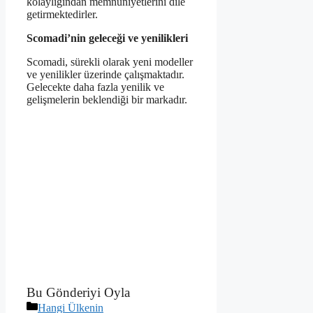
kolaylığından memnuniyetlerini dile
getirmektedirler.
Scomadi’nin geleceği ve yenilikleri
Scomadi, sürekli olarak yeni modeller
ve yenilikler üzerinde çalışmaktadır.
Gelecekte daha fazla yenilik ve
gelişmelerin beklendiği bir markadır.
Bu Gönderiyi Oyla
Kategoriler
Hangi Ülkenin