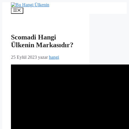
İçeriğe
atla
Menü
Scomadi Hangi
Ülkenin Markasıdır?
25 Eylül 2023
yazar
hangi