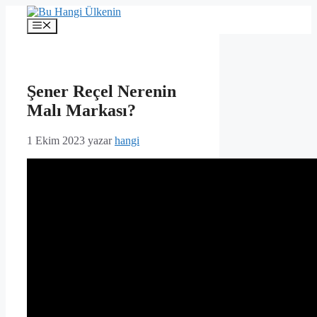
İçeriğe
atla
Menü
Şener Reçel Nerenin
Malı Markası?
1 Ekim 2023
yazar
hangi