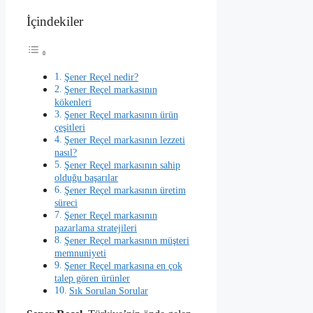
İçindekiler
Şener Reçel nedir?
Şener Reçel markasının
kökenleri
Şener Reçel markasının ürün
çeşitleri
Şener Reçel markasının lezzeti
nasıl?
Şener Reçel markasının sahip
olduğu başarılar
Şener Reçel markasının üretim
süreci
Şener Reçel markasının
pazarlama stratejileri
Şener Reçel markasının müşteri
memnuniyeti
Şener Reçel markasına en çok
talep gören ürünler
Sık Sorulan Sorular