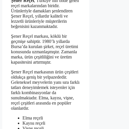
Şener Reçel
, Türkiye’nin önde gelen
reçel markalarından biridir.
Ürünleriyle damakları şenlendiren
Şener Reçel, yıllardır kaliteli ve
lezzetli ürünleriyle müşterilerin
beğenisini kazanmaktadır.
Şener Reçel markası, köklü bir
geçmişe sahiptir. 1980’lı yıllarda
Bursa’da kurulan şirket, reçel üretimi
konusunda uzmanlaşmıştır. Zamanla
marka, ürün çeşitliliğini ve üretim
kapasitesini artırmıştır.
Şener Reçel markasının ürün çeşitleri
oldukça geniş bir yelpazededir.
Geleneksel meyvelerin yanı sıra farklı
tatları deneyimlemek isteyenler için
farklı kombinasyonlar da
sunulmaktadır. Elma, kayısı, vişne,
reçel çeşitleri arasında en popüler
olanlardır.
Elma reçeli
Kayısı reçeli
Vişne reçeli