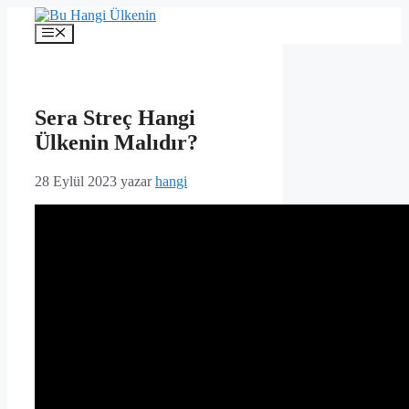
İçeriğe
atla
Menü
Sera Streç Hangi
Ülkenin Malıdır?
28 Eylül 2023
yazar
hangi