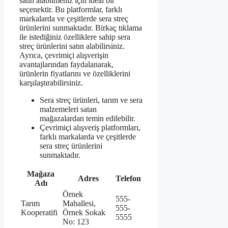
satın alabilmeniz için ideal bir
seçenektir. Bu platformlar, farklı
markalarda ve çeşitlerde sera streç
ürünlerini sunmaktadır. Birkaç tıklama
ile istediğiniz özelliklere sahip sera
streç ürünlerini satın alabilirsiniz.
Ayrıca, çevrimiçi alışverişin
avantajlarından faydalanarak,
ürünlerin fiyatlarını ve özelliklerini
karşılaştırabilirsiniz.
Sera streç ürünleri, tarım ve sera
malzemeleri satan
mağazalardan temin edilebilir.
Çevrimiçi alışveriş platformları,
farklı markalarda ve çeşitlerde
sera streç ürünlerini
sunmaktadır.
Mağaza
Adres
Telefon
Adı
Örnek
555-
Tarım
Mahallesi,
555-
Kooperatifi
Örnek Sokak
5555
No: 123