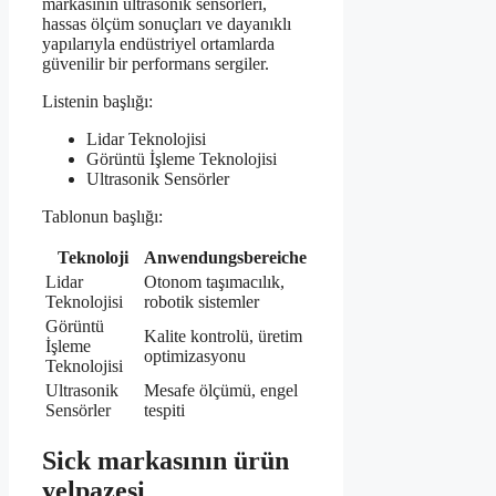
markasının ultrasonik sensörleri,
hassas ölçüm sonuçları ve dayanıklı
yapılarıyla endüstriyel ortamlarda
güvenilir bir performans sergiler.
Listenin başlığı:
Lidar Teknolojisi
Görüntü İşleme Teknolojisi
Ultrasonik Sensörler
Tablonun başlığı:
Teknoloji
Anwendungsbereiche
Lidar
Otonom taşımacılık,
Teknolojisi
robotik sistemler
Görüntü
Kalite kontrolü, üretim
İşleme
optimizasyonu
Teknolojisi
Ultrasonik
Mesafe ölçümü, engel
Sensörler
tespiti
Sick markasının ürün
yelpazesi