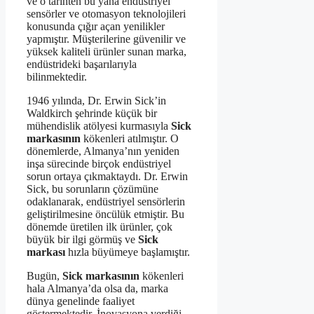
ve o tarihten bu yana endüstriyel
sensörler ve otomasyon teknolojileri
konusunda çığır açan yenilikler
yapmıştır. Müşterilerine güvenilir ve
yüksek kaliteli ürünler sunan marka,
endüstrideki başarılarıyla
bilinmektedir.
1946 yılında, Dr. Erwin Sick’in
Waldkirch şehrinde küçük bir
mühendislik atölyesi kurmasıyla
Sick
markasının
kökenleri atılmıştır. O
dönemlerde, Almanya’nın yeniden
inşa sürecinde birçok endüstriyel
sorun ortaya çıkmaktaydı. Dr. Erwin
Sick, bu sorunların çözümüne
odaklanarak, endüstriyel sensörlerin
geliştirilmesine öncülük etmiştir. Bu
dönemde üretilen ilk ürünler, çok
büyük bir ilgi görmüş ve
Sick
markası
hızla büyümeye başlamıştır.
Bugün,
Sick markasının
kökenleri
hala Almanya’da olsa da, marka
dünya genelinde faaliyet
göstermektedir. İnovasyona verdiği