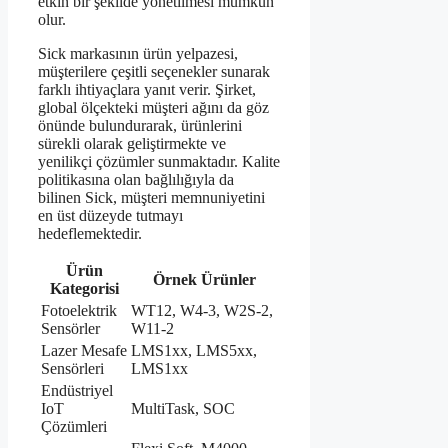
etkin bir şekilde yönetilmesi mümkün
olur.
Sick markasının ürün yelpazesi,
müşterilere çeşitli seçenekler sunarak
farklı ihtiyaçlara yanıt verir. Şirket,
global ölçekteki müşteri ağını da göz
önünde bulundurarak, ürünlerini
sürekli olarak geliştirmekte ve
yenilikçi çözümler sunmaktadır. Kalite
politikasına olan bağlılığıyla da
bilinen Sick, müşteri memnuniyetini
en üst düzeyde tutmayı
hedeflemektedir.
Ürün
Örnek Ürünler
Kategorisi
Fotoelektrik
WT12, W4-3, W2S-2,
Sensörler
W11-2
Lazer Mesafe
LMS1xx, LMS5xx,
Sensörleri
LMS1xx
Endüstriyel
IoT
MultiTask, SOC
Çözümleri