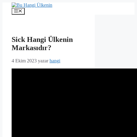
İçeriğe
atla
Menü
Sick Hangi Ülkenin
Markasıdır?
4 Ekim 2023
yazar
hangi