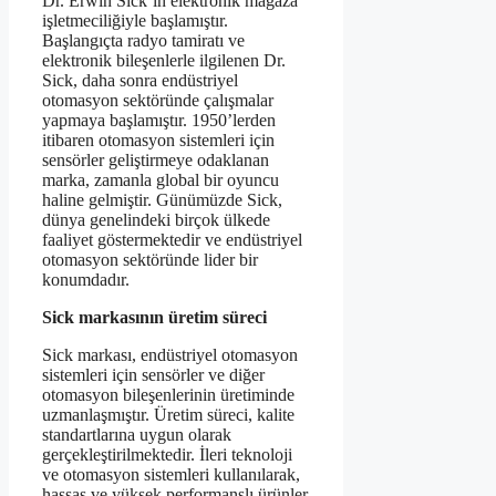
Dr. Erwin Sick’in elektronik mağaza
işletmeciliğiyle başlamıştır.
Başlangıçta radyo tamiratı ve
elektronik bileşenlerle ilgilenen Dr.
Sick, daha sonra endüstriyel
otomasyon sektöründe çalışmalar
yapmaya başlamıştır. 1950’lerden
itibaren otomasyon sistemleri için
sensörler geliştirmeye odaklanan
marka, zamanla global bir oyuncu
haline gelmiştir. Günümüzde Sick,
dünya genelindeki birçok ülkede
faaliyet göstermektedir ve endüstriyel
otomasyon sektöründe lider bir
konumdadır.
Sick markasının üretim süreci
Sick markası, endüstriyel otomasyon
sistemleri için sensörler ve diğer
otomasyon bileşenlerinin üretiminde
uzmanlaşmıştır. Üretim süreci, kalite
standartlarına uygun olarak
gerçekleştirilmektedir. İleri teknoloji
ve otomasyon sistemleri kullanılarak,
hassas ve yüksek performanslı ürünler