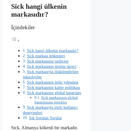
Sick hangi ülkenin
markasıdır?
İçindekiler
Sick hangi ülkenin markasıdır?
Sick markası kökenleri
Sick markasının tarihçesi
Sick markasının üretim süreci
Sick markasıyla ilişkilendirilen
teknolojiler
Sick markasının ürün yelpazesi
Sick markasının kalite politikası
Sick markasının global başarıları
Sick markasının global
başarılarına örnekler
Sick markasıyla ilgili kullanıcı
deneyimleri
Sık Sorulan Sorular
Sick, Almanya kökenli bir markadır.