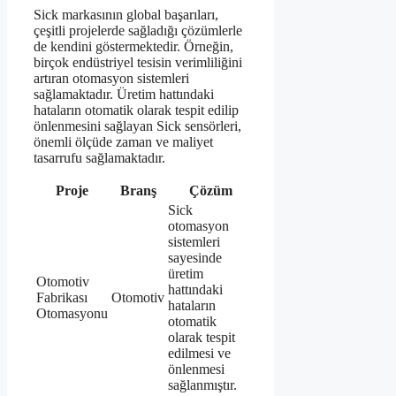
Sick markasının global başarıları,
çeşitli projelerde sağladığı çözümlerle
de kendini göstermektedir. Örneğin,
birçok endüstriyel tesisin verimliliğini
artıran otomasyon sistemleri
sağlamaktadır. Üretim hattındaki
hataların otomatik olarak tespit edilip
önlenmesini sağlayan Sick sensörleri,
önemli ölçüde zaman ve maliyet
tasarrufu sağlamaktadır.
Proje
Branş
Çözüm
Sick
otomasyon
sistemleri
sayesinde
üretim
Otomotiv
hattındaki
Fabrikası
Otomotiv
hataların
Otomasyonu
otomatik
olarak tespit
edilmesi ve
önlenmesi
sağlanmıştır.