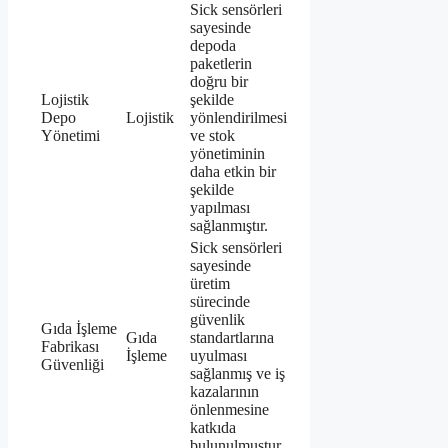
Sick sensörleri
sayesinde
depoda
paketlerin
doğru bir
Lojistik
şekilde
Depo
Lojistik
yönlendirilmesi
Yönetimi
ve stok
yönetiminin
daha etkin bir
şekilde
yapılması
sağlanmıştır.
Sick sensörleri
sayesinde
üretim
sürecinde
güvenlik
Gıda İşleme
Gıda
standartlarına
Fabrikası
İşleme
uyulması
Güvenliği
sağlanmış ve iş
kazalarının
önlenmesine
katkıda
bulunulmuştur.