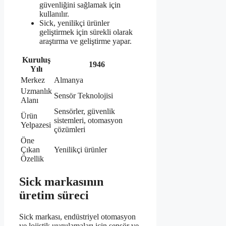
güvenliğini sağlamak için
kullanılır.
Sick, yenilikçi ürünler
geliştirmek için sürekli olarak
araştırma ve geliştirme yapar.
Kuruluş
1946
Yılı
Merkez
Almanya
Uzmanlık
Sensör Teknolojisi
Alanı
Sensörler, güvenlik
Ürün
sistemleri, otomasyon
Yelpazesi
çözümleri
Öne
Çıkan
Yenilikçi ürünler
Özellik
Sick markasının
üretim süreci
Sick markası, endüstriyel otomasyon
ve lojistik uygulamaları için sensör ve