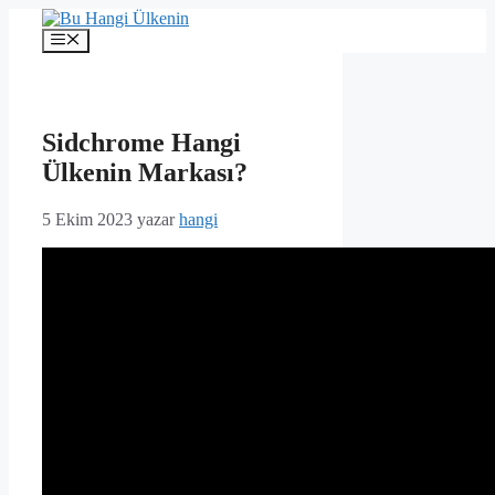
İçeriğe
atla
Menü
Sidchrome Hangi
Ülkenin Markası?
5 Ekim 2023
yazar
hangi