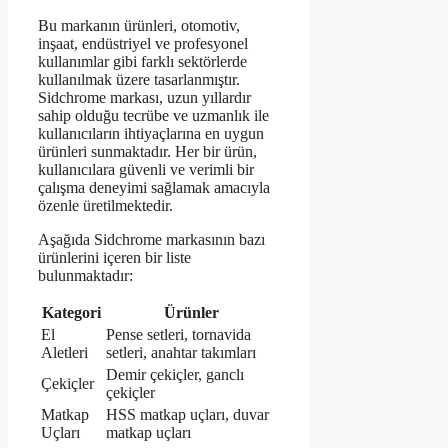
Bu markanın ürünleri, otomotiv,
inşaat, endüstriyel ve profesyonel
kullanımlar gibi farklı sektörlerde
kullanılmak üzere tasarlanmıştır.
Sidchrome markası, uzun yıllardır
sahip olduğu tecrübe ve uzmanlık ile
kullanıcıların ihtiyaçlarına en uygun
ürünleri sunmaktadır. Her bir ürün,
kullanıcılara güvenli ve verimli bir
çalışma deneyimi sağlamak amacıyla
özenle üretilmektedir.
Aşağıda Sidchrome markasının bazı
ürünlerini içeren bir liste
bulunmaktadır:
Kategori
Ürünler
El
Pense setleri, tornavida
Aletleri
setleri, anahtar takımları
Demir çekiçler, ganclı
Çekiçler
çekiçler
Matkap
HSS matkap uçları, duvar
Uçları
matkap uçları