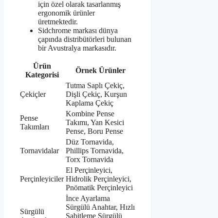
için özel olarak tasarlanmış
ergonomik ürünler
üretmektedir.
Sidchrome markası dünya
çapında distribütörleri bulunan
bir Avustralya markasıdır.
Ürün
Örnek Ürünler
Kategorisi
Tutma Saplı Çekiç,
Çekiçler
Dişli Çekiç, Kurşun
Kaplama Çekiç
Kombine Pense
Pense
Takımı, Yan Kesici
Takımları
Pense, Boru Pense
Düz Tornavida,
Tornavidalar
Phillips Tornavida,
Torx Tornavida
El Perçinleyici,
Perçinleyiciler
Hidrolik Perçinleyici,
Pnömatik Perçinleyici
İnce Ayarlama
Sürgülü Anahtar, Hızlı
Sürgülü
Sabitleme Sürgülü