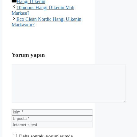
Kategoriler
Hangi Ülkenin
10moons Hangi Ülkenin Malı
Markası?
Eco Clean Nordic Hangi Ülkenin
Markasıdır?
Yorum yapın
Yorum
İsim
E-
posta
İnternet
sitesi
Daha sonraki yorumlarımda