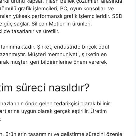
arklı ürünü kapsar. Flash bellek çözümleri arasında
ülü grafik işlemcileri, PC, oyun konsolları ve
anılan yüksek performanslı grafik işlemcileridir. SSD
re güç sağlar. Silicon Motion’ın ürünleri,
lde tasarlanır ve üretilir.
e tanınmaktadır. Şirket, endüstride birçok ödül
zanmıştır. Müşteri memnuniyeti, şirketin en
larak müşteri geri bildirimlerine önem vererek
tim süreci nasıldır?
hazlarının önde gelen tedarikçisi olarak bilinir.
artlarına uygun olarak gerçekleştirilir. Üretim
:
, ürünlerin tasarımını ve geliştirme sürecini özenle