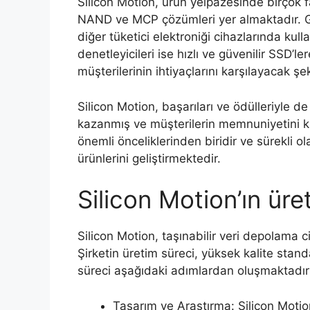
Silicon Motion, ürün yelpazesinde birçok f
NAND ve MCP çözümleri yer almaktadır. Göm
diğer tüketici elektroniği cihazlarında kull
denetleyicileri ise hızlı ve güvenilir SSD’le
müşterilerinin ihtiyaçlarını karşılayacak şeki
Silicon Motion, başarıları ve ödülleriyle d
kazanmış ve müşterilerin memnuniyetini ka
önemli önceliklerinden biridir ve sürekli o
ürünlerini geliştirmektedir.
Silicon Motion’ın üre
Silicon Motion, taşınabilir veri depolama ci
Şirketin üretim süreci, yüksek kalite stand
süreci aşağıdaki adımlardan oluşmaktadır
Tasarım ve Araştırma: Silicon Motion