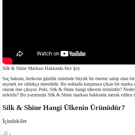
Silk & Shine Markası Hakkında Her Şey
Saç bakımı, herkesin günlük rutininde büyük bir öneme sahip olan bir 
seçmek ise oldukça önemlidir. Bu noktada karşımıza çıkan bir marka o
olarak öne çıkıyor. Peki, Silk & Shine hangi ülkenin ürünüdür? Neden 
nelerdir? Bu yazımızda Silk & Shine markası hakkında merak edilen tü
Silk & Shine Hangi Ülkenin Ürünüdür?
İçindekiler