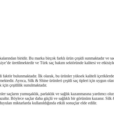
larından biridir. Bu marka birçok farklı ürün çeşidi sunmaktadır ve sa
iye’de üretilmektedir ve Türk saç bakım sektöründe kalitesi ve etkisiyl
 faktör bulunmaktadır. İlk olarak, bu ürünler yüksek kaliteli içeriklerd
mektedir. Ayrıca, Silk & Shine ürünleri çeşitli saç tipleri için uygun ola
 için çeşitlilik sunulmaktadır.
nler saçların yumuşaklık, parlaklık ve sağlık kazanmasına yardımcı olur
altır. Böylece saçlar daha güçlü ve sağlıklı bir görünüm kazanır. Silk
yulan miktarlarda kullanıldığında etkili sonuçlar elde edilir.