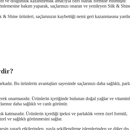
 hacim ve dolgunluk kazandırmak amacıyla özel olarak formüle edilmiştir.
erinlemesine bakım yaparak, saçlarınızı onaran ve yenileyen Silk & Shin
 & Shine ürünleri, saçlarınızın kaybettiği nemi geri kazanmasına yardı
rdir?
kadır. Bu ürünlerin avantajları sayesinde saçlarınızı daha sağlıklı, parl
yerek onarmasıdır. Ürünlerin içeriğinde bulunan doğal yağlar ve vitaminl
arınız daha sağlıklı ve canlı görünür.
ık katmasıdır. Ürünlerin içerdiği ipeksi ve parlaklık veren özel formül,
üzel ve sağlıklı görünmesini sağlar.
şin zararlı etkilerinden, ısıyla şekillendirme işlemlerinden ve diğer dış