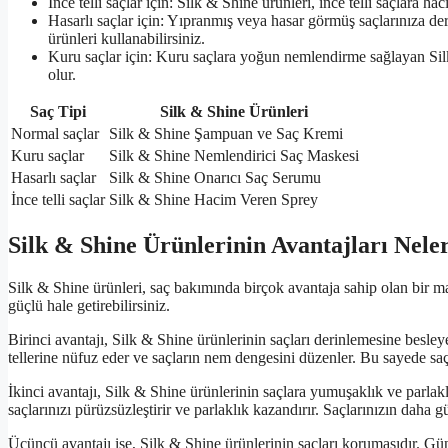
İnce telli saçlar için: Silk & Shine ürünleri, ince telli saçlara
Hasarlı saçlar için: Yıpranmış veya hasar görmüş saçlarınıza d
ürünleri kullanabilirsiniz.
Kuru saçlar için: Kuru saçlara yoğun nemlendirme sağlayan Silk
olur.
Saç Tipi
Silk & Shine Ürünleri
Normal saçlar
Silk & Shine Şampuan ve Saç Kremi
Kuru saçlar
Silk & Shine Nemlendirici Saç Maskesi
Hasarlı saçlar
Silk & Shine Onarıcı Saç Serumu
İnce telli saçlar
Silk & Shine Hacim Veren Sprey
Silk & Shine Ürünlerinin Avantajları Nele
Silk & Shine ürünleri, saç bakımında birçok avantaja sahip olan bir mar
güçlü hale getirebilirsiniz.
Birinci avantajı, Silk & Shine ürünlerinin saçları derinlemesine besle
tellerine nüfuz eder ve saçların nem dengesini düzenler. Bu sayede saçl
İkinci avantajı, Silk & Shine ürünlerinin saçlara yumuşaklık ve parlakl
saçlarınızı pürüzsüzleştirir ve parlaklık kazandırır. Saçlarınızın daha g
Üçüncü avantajı ise, Silk & Shine ürünlerinin saçları korumasıdır. Güne