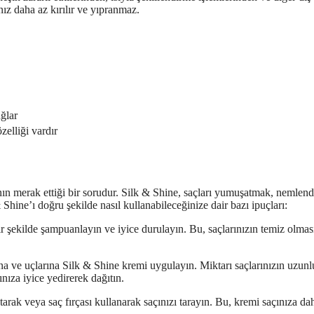
nız daha az kırılır ve yıpranmaz.
ğlar
elliği vardır
nın merak ettiği bir sorudur. Silk & Shine, saçları yumuşatmak, nemlen
 Shine’ı doğru şekilde nasıl kullanabileceğinize dair bazı ipuçları:
ir şekilde şampuanlayın ve iyice durulayın. Bu, saçlarınızın temiz olmas
a ve uçlarına Silk & Shine kremi uygulayın. Miktarı saçlarınızın uzun
nıza iyice yedirerek dağıtın.
tarak veya saç fırçası kullanarak saçınızı tarayın. Bu, kremi saçınıza dah