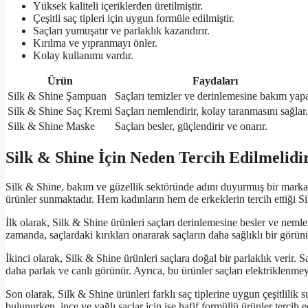
Yüksek kaliteli içeriklerden üretilmiştir.
Çeşitli saç tipleri için uygun formüle edilmiştir.
Saçları yumuşatır ve parlaklık kazandırır.
Kırılma ve yıpranmayı önler.
Kolay kullanımı vardır.
Ürün
Faydaları
Silk & Shine Şampuan
Saçları temizler ve derinlemesine bakım yapa
Silk & Shine Saç Kremi
Saçları nemlendirir, kolay taranmasını sağlar.
Silk & Shine Maske
Saçları besler, güçlendirir ve onarır.
Silk & Shine İçin Neden Tercih Edilmelidi
Silk & Shine, bakım ve güzellik sektöründe adını duyurmuş bir markad
ürünler sunmaktadır. Hem kadınların hem de erkeklerin tercih ettiği Sil
İlk olarak, Silk & Shine ürünleri saçları derinlemesine besler ve nemle
zamanda, saçlardaki kırıkları onararak saçların daha sağlıklı bir görü
İkinci olarak, Silk & Shine ürünleri saçlara doğal bir parlaklık verir. S
daha parlak ve canlı görünür. Ayrıca, bu ürünler saçları elektriklenme
Son olarak, Silk & Shine ürünleri farklı saç tiplerine uygun çeşitlilik
bulunurken, ince ve yağlı saçlar için ise hafif formüllü ürünler tercih