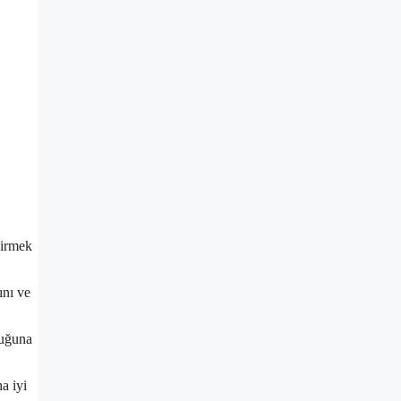
dirmek
ını ve
luğuna
a iyi