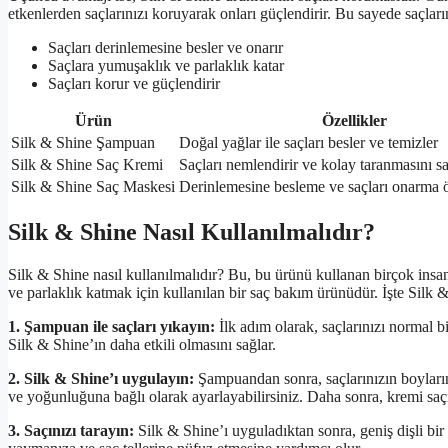
etkenlerden saçlarınızı koruyarak onları güçlendirir. Bu sayede saçları
Saçları derinlemesine besler ve onarır
Saçlara yumuşaklık ve parlaklık katar
Saçları korur ve güçlendirir
Ürün
Özellikler
Silk & Shine Şampuan
Doğal yağlar ile saçları besler ve temizler
Silk & Shine Saç Kremi
Saçları nemlendirir ve kolay taranmasını sa
Silk & Shine Saç Maskesi
Derinlemesine besleme ve saçları onarma öz
Silk & Shine Nasıl Kullanılmalıdır?
Silk & Shine nasıl kullanılmalıdır? Bu, bu ürünü kullanan birçok insa
ve parlaklık katmak için kullanılan bir saç bakım ürünüdür. İşte Silk &
1. Şampuan ile saçları yıkayın:
İlk adım olarak, saçlarınızı normal b
Silk & Shine’ın daha etkili olmasını sağlar.
2. Silk & Shine’ı uygulayın:
Şampuandan sonra, saçlarınızın boyların
ve yoğunluğuna bağlı olarak ayarlayabilirsiniz. Daha sonra, kremi saçı
3. Saçınızı tarayın:
Silk & Shine’ı uyguladıktan sonra, geniş dişli bir 