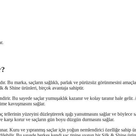
r.
r?
ır. Bu marka, saçların sağlıklı, parlak ve pürüzsüz görünmesini amaçl
k & Shine ürünleri, birçok avantaja sahiptir.
ndirir. Bu sayede saçlar yumuşaklık kazanır ve kolay taranır hale gelir.
nüme kavuşmasını sağlar.
aç tellerinin yüzeyini düzleştirerek ışığı yansıtmasını sağlar ve böylece s
ye karşı korur ve saçların gün boyu düzgün durmasını sağlar.
 sunar. Kuru ve yıpranmış saçlar için yoğun nemlendirici özelliğe sahip ü
 edilebilir. Bu sayede herkes kendi saç tipine uygun bir Silk & Shine ürü