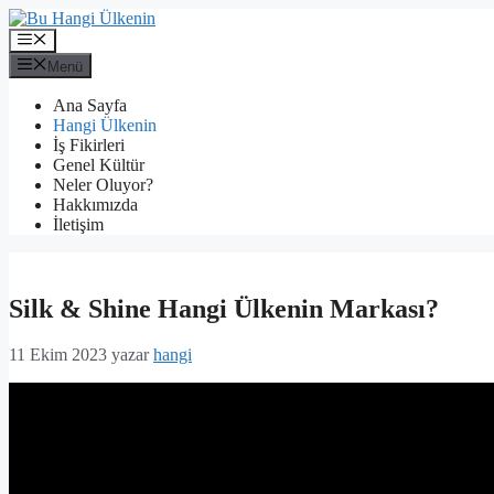
İçeriğe
atla
Menü
Menü
Ana Sayfa
Hangi Ülkenin
İş Fikirleri
Genel Kültür
Neler Oluyor?
Hakkımızda
İletişim
Silk & Shine Hangi Ülkenin Markası?
11 Ekim 2023
yazar
hangi