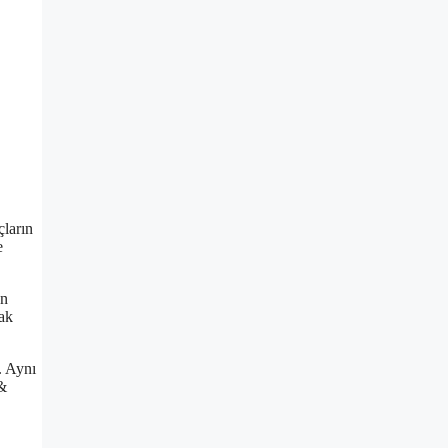
çların
e
en
rak
. Aynı
 &