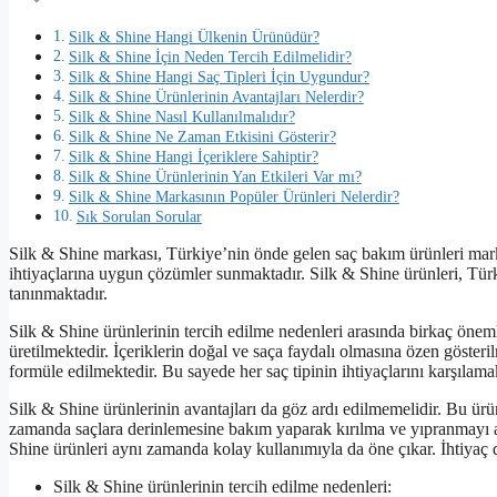
Silk & Shine Hangi Ülkenin Ürünüdür?
Silk & Shine İçin Neden Tercih Edilmelidir?
Silk & Shine Hangi Saç Tipleri İçin Uygundur?
Silk & Shine Ürünlerinin Avantajları Nelerdir?
Silk & Shine Nasıl Kullanılmalıdır?
Silk & Shine Ne Zaman Etkisini Gösterir?
Silk & Shine Hangi İçeriklere Sahiptir?
Silk & Shine Ürünlerinin Yan Etkileri Var mı?
Silk & Shine Markasının Popüler Ürünleri Nelerdir?
Sık Sorulan Sorular
Silk & Shine markası, Türkiye’nin önde gelen saç bakım ürünleri marka
ihtiyaçlarına uygun çözümler sunmaktadır. Silk & Shine ürünleri, Türk
tanınmaktadır.
Silk & Shine ürünlerinin tercih edilme nedenleri arasında birkaç önemli
üretilmektedir. İçeriklerin doğal ve saça faydalı olmasına özen gösteril
formüle edilmektedir. Bu sayede her saç tipinin ihtiyaçlarını karşılamak
Silk & Shine ürünlerinin avantajları da göz ardı edilmemelidir. Bu ürü
zamanda saçlara derinlemesine bakım yaparak kırılma ve yıpranmayı az
Shine ürünleri aynı zamanda kolay kullanımıyla da öne çıkar. İhtiyaç du
Silk & Shine ürünlerinin tercih edilme nedenleri: