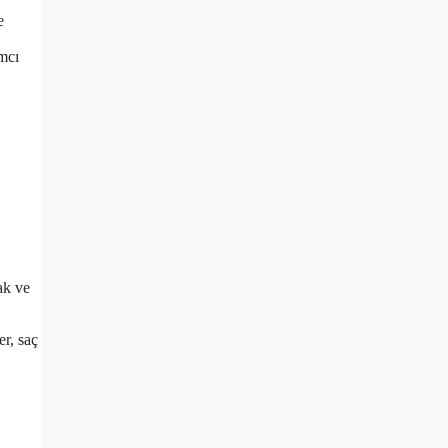
e
mcı
ak ve
er, saç