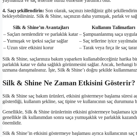
yaymanıza ve saç tellerine nüfuz etmesine yardımcı olur.
4. Saçı şekillendirin:
Son olarak, saçınızı istediğiniz gibi şekillendir
bekleyebilirsiniz. Silk & Shine, saçınızın daha yumuşak, parlak ve sağ
Silk & Shine’ın Avantajları
Kullanım Talimatları
– Saçları nemlendirir ve parlaklık katar
– Şampuanlanmış saça uygula
– Yumuşak ve ipeksi saçlar sağlar
– Saç tellerine iyice yayılmalı
– Uzun süre etkisini korur
– Tarak veya fırça ile saç taran
Silk & Shine, saçlarınıza bakım yaparken kullanabileceğiniz harika bir
parlaklık katar ve daha sağlıklı görünmesini sağlar. Ancak, herhangi bi
uzmana danışmalısınız. İşte, Silk & Shine’ı doğru şekilde kullanmanız i
Silk & Shine Ne Zaman Etkisini Gösterir?
Silk & Shine saç bakım ürünleri, etkisini göstermeye başlama süresi aç
gösterdiği, kullanım şekline, saç tipine ve kullanıcının saç durumuna ba
Genellikle, Silk & Shine ürünlerinin etkisini göstermeye başlaması iç
genellikle ilk kullanımdan sonra saça yumuşaklık ve parlaklık kazandır
önemlidir.
Silk & Shine’in etkisini göstermeye başlaması ayrıca kullanıcının saç 