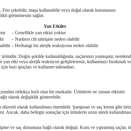
in. Fön çekebilir, maşa kullanabilir veya doğal olarak kurumasını
lıklı görünmesini sağlar.
Yan Etkiler
nır
– Genellikle yan etkisi yoktur
dır
– Nadiren cilt tahrişine neden olabilir
abilir
– Herhangi bir alerjik reaksiyona neden olabilir
 üründür. Doğru şekilde kullanıldığında, saçlarınızı yumuşatır, nemlendi
r yan etki veya alerjik reaksiyon geliştirirseniz, kullanmayı bırakmalı ve
çin bazı ipuçları ve kullanım talimatları.
ısından oldukça hızlı olan bir markadır. Ürünlerin ne zaman etkisini
ğlı olarak değişiklik gösterebilir.
in düzenli olarak kullanılması önemlidir. Şampuan ve saç kremi gibi ürü
ır. Ancak, daha belirgin sonuçlar için ürünlerin uzun süreli kullanılmas
tipine ve saç durumuna bağlı olarak değişir. Kuru ve yıpranmış saçlar, ü