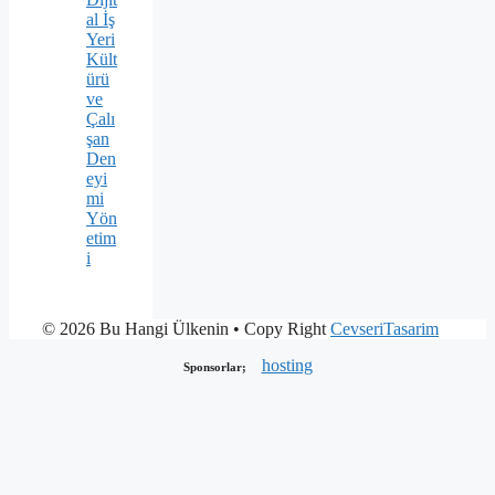
al İş
Yeri
Kült
ürü
ve
Çalı
şan
Den
eyi
mi
Yön
etim
i
© 2026 Bu Hangi Ülkenin
• Copy Right
CevseriTasarim
hosting
Sponsorlar;