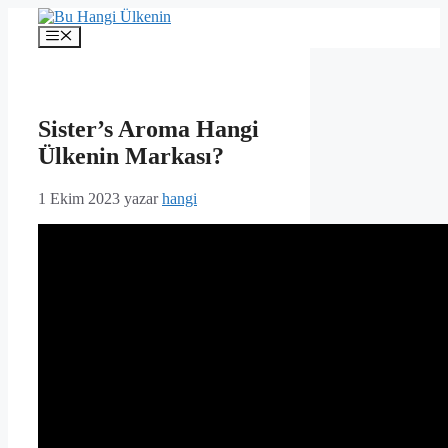
İçeriğe
atla
Menü
Sister’s Aroma Hangi
Ülkenin Markası?
1 Ekim 2023
yazar
hangi