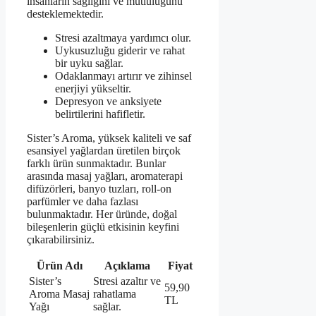
insanların sağlığını ve mutluluğunu
desteklemektedir.
Stresi azaltmaya yardımcı olur.
Uykusuzluğu giderir ve rahat
bir uyku sağlar.
Odaklanmayı artırır ve zihinsel
enerjiyi yükseltir.
Depresyon ve anksiyete
belirtilerini hafifletir.
Sister’s Aroma, yüksek kaliteli ve saf
esansiyel yağlardan üretilen birçok
farklı ürün sunmaktadır. Bunlar
arasında masaj yağları, aromaterapi
difüzörleri, banyo tuzları, roll-on
parfümler ve daha fazlası
bulunmaktadır. Her üründe, doğal
bileşenlerin güçlü etkisinin keyfini
çıkarabilirsiniz.
Ürün Adı
Açıklama
Fiyat
Sister’s
Stresi azaltır ve
59,90
Aroma Masaj
rahatlama
TL
Yağı
sağlar.