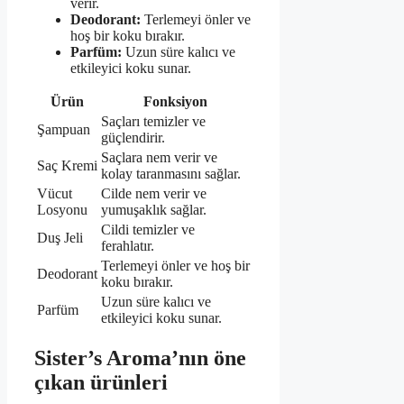
verir.
Deodorant:
Terlemeyi önler ve
hoş bir koku bırakır.
Parfüm:
Uzun süre kalıcı ve
etkileyici koku sunar.
Ürün
Fonksiyon
Saçları temizler ve
Şampuan
güçlendirir.
Saçlara nem verir ve
Saç Kremi
kolay taranmasını sağlar.
Vücut
Cilde nem verir ve
Losyonu
yumuşaklık sağlar.
Cildi temizler ve
Duş Jeli
ferahlatır.
Terlemeyi önler ve hoş bir
Deodorant
koku bırakır.
Uzun süre kalıcı ve
Parfüm
etkileyici koku sunar.
Sister’s Aroma’nın öne
çıkan ürünleri