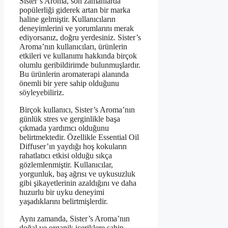
Sister’s Aroma, son zamanlarda
popülerliği giderek artan bir marka
haline gelmiştir. Kullanıcıların
deneyimlerini ve yorumlarını merak
ediyorsanız, doğru yerdesiniz. Sister’s
Aroma’nın kullanıcıları, ürünlerin
etkileri ve kullanımı hakkında birçok
olumlu geribildirimde bulunmuşlardır.
Bu ürünlerin aromaterapi alanında
önemli bir yere sahip olduğunu
söyleyebiliriz.
Birçok kullanıcı, Sister’s Aroma’nın
günlük stres ve gerginlikle başa
çıkmada yardımcı olduğunu
belirtmektedir. Özellikle Essential Oil
Diffuser’ın yaydığı hoş kokuların
rahatlatıcı etkisi olduğu sıkça
gözlemlenmiştir. Kullanıcılar,
yorgunluk, baş ağrısı ve uykusuzluk
gibi şikayetlerinin azaldığını ve daha
huzurlu bir uyku deneyimi
yaşadıklarını belirtmişlerdir.
Aynı zamanda, Sister’s Aroma’nın
doğal ve organik içeriklere sahip