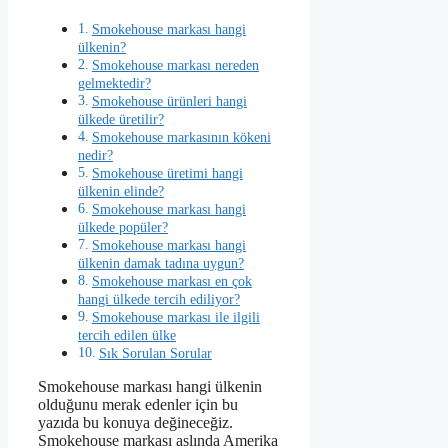
Smokehouse markası hangi
ülkenin?
Smokehouse markası nereden
gelmektedir?
Smokehouse ürünleri hangi
ülkede üretilir?
Smokehouse markasının kökeni
nedir?
Smokehouse üretimi hangi
ülkenin elinde?
Smokehouse markası hangi
ülkede popüler?
Smokehouse markası hangi
ülkenin damak tadına uygun?
Smokehouse markası en çok
hangi ülkede tercih ediliyor?
Smokehouse markası ile ilgili
tercih edilen ülke
Sık Sorulan Sorular
Smokehouse markası hangi ülkenin
olduğunu merak edenler için bu
yazıda bu konuya değineceğiz.
Smokehouse markası aslında Amerika