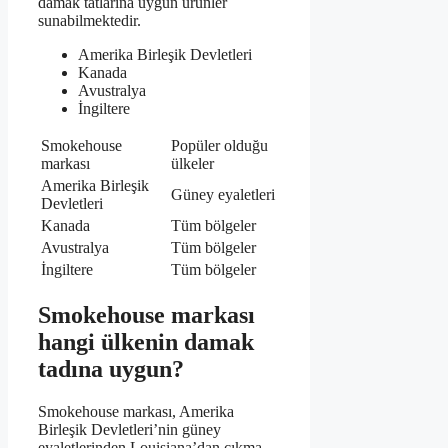
damak tatlarına uygun ürünler
sunabilmektedir.
Amerika Birleşik Devletleri
Kanada
Avustralya
İngiltere
Smokehouse
Popüler olduğu
markası
ülkeler
Amerika Birleşik
Güney eyaletleri
Devletleri
Kanada
Tüm bölgeler
Avustralya
Tüm bölgeler
İngiltere
Tüm bölgeler
Smokehouse markası
hangi ülkenin damak
tadına uygun?
Smokehouse markası, Amerika
Birleşik Devletleri’nin güney
eyaletlerinden Louisiana’dan çıkma