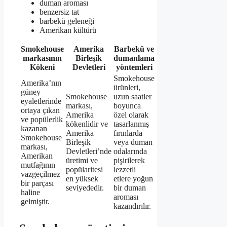
duman aroması
benzersiz tat
barbekü geleneği
Amerikan kültürü
Smokehouse
Amerika
Barbekü ve
markasının
Birleşik
dumanlama
Kökeni
Devletleri
yöntemleri
Smokehouse
Amerika’nın
ürünleri,
güney
Smokehouse
uzun saatler
eyaletlerinde
markası,
boyunca
ortaya çıkan
Amerika
özel olarak
ve popülerlik
kökenlidir ve
tasarlanmış
kazanan
Amerika
fırınlarda
Smokehouse
Birleşik
veya duman
markası,
Devletleri’nde
odalarında
Amerikan
üretimi ve
pişirilerek
mutfağının
popülaritesi
lezzetli
vazgeçilmez
en yüksek
etlere yoğun
bir parçası
seviyededir.
bir duman
haline
aroması
gelmiştir.
kazandırılır.