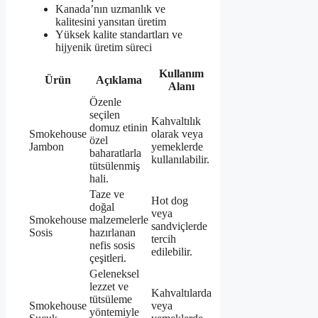
Kanada’nın uzmanlık ve
kalitesini yansıtan üretim
Yüksek kalite standartları ve
hijyenik üretim süreci
Kullanım
Ürün
Açıklama
Alanı
Özenle
seçilen
Kahvaltılık
domuz etinin
Smokehouse
olarak veya
özel
Jambon
yemeklerde
baharatlarla
kullanılabilir.
tütsülenmiş
hali.
Taze ve
Hot dog
doğal
veya
Smokehouse
malzemelerle
sandviçlerde
Sosis
hazırlanan
tercih
nefis sosis
edilebilir.
çeşitleri.
Geleneksel
lezzet ve
Kahvaltılarda
tütsüleme
Smokehouse
veya
yöntemiyle