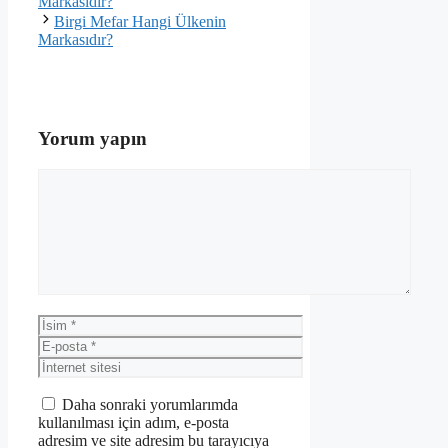
Markasıdır?
Birgi Mefar Hangi Ülkenin
Markasıdır?
Yorum yapın
Yorum
İsim
E-
posta
İnternet
sitesi
Daha sonraki yorumlarımda
kullanılması için adım, e-posta
adresim ve site adresim bu tarayıcıya