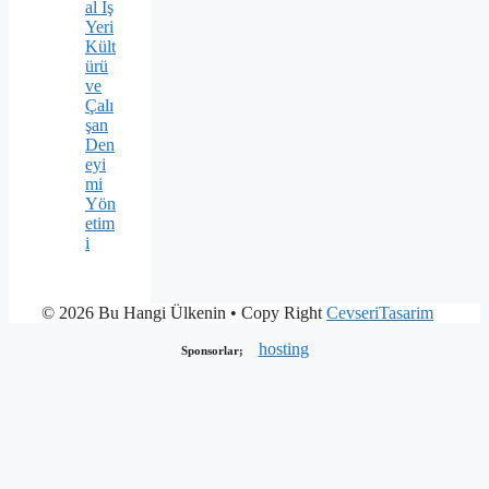
al İş
Yeri
Kült
ürü
ve
Çalı
şan
Den
eyi
mi
Yön
etim
i
© 2026 Bu Hangi Ülkenin
• Copy Right
CevseriTasarim
hosting
Sponsorlar;