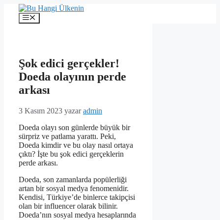
İçeriğe
atla
Menü
Şok edici gerçekler!
Doeda olayının perde
arkası
3 Kasım 2023
yazar
admin
Doeda olayı son günlerde büyük bir
sürpriz ve patlama yarattı. Peki,
Doeda kimdir ve bu olay nasıl ortaya
çıktı? İşte bu şok edici gerçeklerin
perde arkası.
Doeda, son zamanlarda popülerliği
artan bir sosyal medya fenomenidir.
Kendisi, Türkiye’de binlerce takipçisi
olan bir influencer olarak bilinir.
Doeda’nın sosyal medya hesaplarında