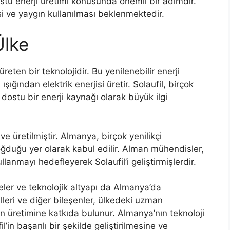
ostu enerji üretimi konusunda önemli bir adımdır.
si ve yaygın kullanılması beklenmektedir.
Ülke
üreten bir teknolojidir. Bu yenilenebilir enerji
şığından elektrik enerjisi üretir. Solaufil, birçok
dostu bir enerji kaynağı olarak büyük ilgi
 ve üretilmiştir. Almanya, birçok yenilikçi
 doğduğu yer olarak kabul edilir. Alman mühendisler,
llanmayı hedefleyerek Solaufil’i geliştirmişlerdir.
meler ve teknolojik altyapı da Almanya’da
leri ve diğer bileşenler, ülkedeki uzman
’in üretimine katkıda bulunur. Almanya’nın teknoloji
’in başarılı bir şekilde geliştirilmesine ve