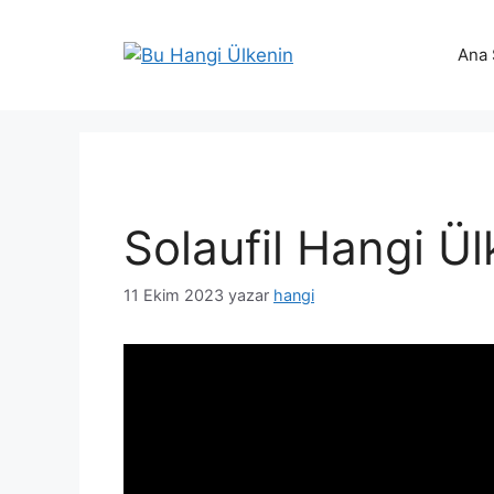
İçeriğe
atla
Ana 
Solaufil Hangi Ü
11 Ekim 2023
yazar
hangi