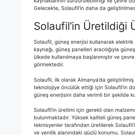
kaynaklarının sürdürülebilirliği ve çevre d
Gelecekte, Solaufil’in daha da geliştirilme
Solaufil’in Üretildiği 
Solaufil, güneş enerjisi kullanarak elektrik 
kaynağı, güneş panelleri aracılığıyla güneş ı
ülkede kullanılmaya başlanmıştır ve çevre 
görmektedir.
Solaufil, ilk olarak Almanya’da geliştirilmiş
teknolojiye öncülük ettiği için Solaufil’in
güneş enerjisini daha verimli bir şekilde ku
Solaufil’in üretimi için gerekli olan malze
bulunmaktadır. Yüksek kaliteli güneş panel
teknisyenler tarafından üretilerek Solaufil
ve yenilik alanındaki güçlü konumu, Solaufil