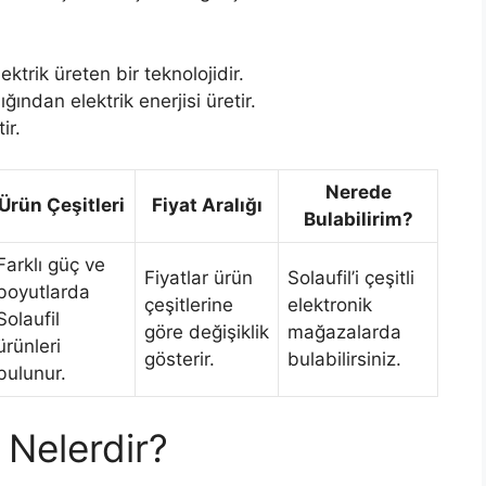
ektrik üreten bir teknolojidir.
ğından elektrik enerjisi üretir.
ir.
Nerede
Ürün Çeşitleri
Fiyat Aralığı
Bulabilirim?
Farklı güç ve
Fiyatlar ürün
Solaufil’i çeşitli
boyutlarda
çeşitlerine
elektronik
Solaufil
göre değişiklik
mağazalarda
ürünleri
gösterir.
bulabilirsiniz.
bulunur.
ı Nelerdir?