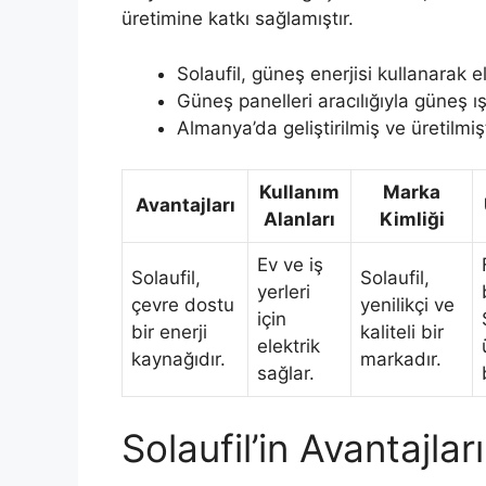
üretimine katkı sağlamıştır.
Solaufil, güneş enerjisi kullanarak el
Güneş panelleri aracılığıyla güneş ışı
Almanya’da geliştirilmiş ve üretilmişt
Kullanım
Marka
Avantajları
Alanları
Kimliği
Ev ve iş
Solaufil,
Solaufil,
yerleri
çevre dostu
yenilikçi ve
için
bir enerji
kaliteli bir
elektrik
kaynağıdır.
markadır.
sağlar.
Solaufil’in Avantajlar