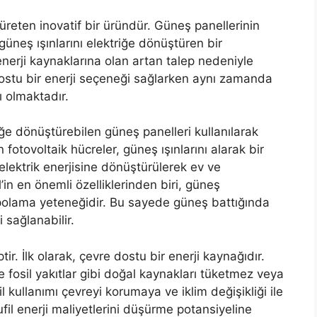
k üreten inovatif bir üründür. Güneş panellerinin
güneş ışınlarını elektriğe dönüştüren bir
r enerji kaynaklarına olan artan talep nedeniyle
 dostu bir enerji seçeneği sağlarken aynı zamanda
ı olmaktadır.
riğe dönüştürebilen güneş panelleri kullanılarak
 fotovoltaik hücreler, güneş ışınlarını alarak bir
r elektrik enerjisine dönüştürülerek ev ve
il’in en önemli özelliklerinden biri, güneş
depolama yeteneğidir. Bu sayede güneş battığında
 sağlanabilir.
ptir. İlk olarak, çevre dostu bir enerji kaynağıdır.
ve fosil yakıtlar gibi doğal kaynakları tüketmez veya
 kullanımı çevreyi korumaya ve iklim değişikliği ile
il enerji maliyetlerini düşürme potansiyeline