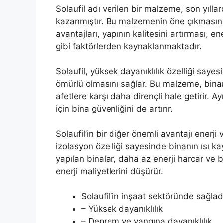
Solaufil adı verilen bir malzeme, son yıll
kazanmıştır. Bu malzemenin öne çıkmasının
avantajları, yapının kalitesini artırması, e
gibi faktörlerden kaynaklanmaktadır.
Solaufil, yüksek dayanıklılık özelliği say
ömürlü olmasını sağlar. Bu malzeme, binan
afetlere karşı daha dirençli hale getirir. 
için bina güvenliğini de artırır.
Solaufil’in bir diğer önemli avantajı enerj
izolasyon özelliği sayesinde binanın ısı kay
yapılan binalar, daha az enerji harcar ve
enerji maliyetlerini düşürür.
Solaufil’in inşaat sektöründe sağladı
– Yüksek dayanıklılık
– Deprem ve yangına dayanıklılık