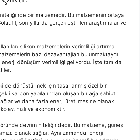
m niteliğinde bir malzemedir. Bu malzemenin ortaya
Solaufil, son yıllarda gerçekleştirilen araştırmalar ve
llanılan silikon malzemelerin verimliliği artırma
malzemelerin bazı dezavantajları bulunmaktaydı.
enerji dönüşüm verimliliği geliyordu. İşte tam da
iler.
ekilde dönüştürmek için tasarlanmış özel bir
kli karbon yapılarından oluşan bir ağa sahiptir.
sağlar ve daha fazla enerji üretilmesine olanak
 kolay, hızlı ve ekonomiktir.
sektöründe devrim niteliğindedir. Bu malzeme, güneş
mamıza olanak sağlar. Aynı zamanda, enerji