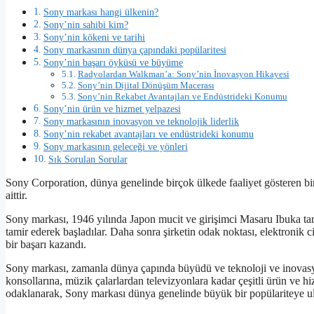
Sony markası hangi ülkenin?
Sony’nin sahibi kim?
Sony’nin kökeni ve tarihi
Sony markasının dünya çapındaki popülaritesi
Sony’nin başarı öyküsü ve büyüme
Radyolardan Walkman’a: Sony’nin İnovasyon Hikayesi
Sony’nin Dijital Dönüşüm Macerası
Sony’nin Rekabet Avantajları ve Endüstrideki Konumu
Sony’nin ürün ve hizmet yelpazesi
Sony markasının inovasyon ve teknolojik liderlik
Sony’nin rekabet avantajları ve endüstrideki konumu
Sony markasının geleceği ve yönleri
Sık Sorulan Sorular
Sony Corporation, dünya genelinde birçok ülkede faaliyet gösteren bi
aittir.
Sony markası, 1946 yılında Japon mucit ve girişimci Masaru Ibuka tara
tamir ederek başladılar. Daha sonra şirketin odak noktası, elektronik
bir başarı kazandı.
Sony markası, zamanla dünya çapında büyüdü ve teknoloji ve inovasy
konsollarına, müzik çalarlardan televizyonlara kadar çeşitli ürün ve hi
odaklanarak, Sony markası dünya genelinde büyük bir popülariteye ul