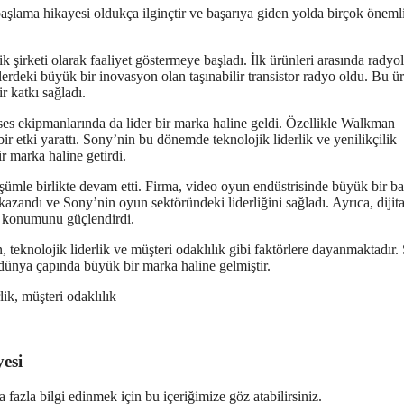
başlama hikayesi oldukça ilginçtir ve başarıya giden yolda birçok öneml
şirketi olarak faaliyet göstermeye başladı. İlk ürünleri arasında radyol
lerdeki büyük bir inovasyon olan taşınabilir transistor radyo oldu. Bu ü
 katkı sağladı.
 ses ekipmanlarında da lider bir marka haline geldi. Özellikle Walkman
 etki yarattı. Sony’nin bu dönemde teknolojik liderlik ve yenilikçilik
r marka haline getirdi.
ümle birlikte devam etti. Firma, video oyun endüstrisinde büyük bir ba
i kazandı ve Sony’nin oyun sektöründeki liderliğini sağladı. Ayrıca, dijita
ki konumunu güçlendirdi.
eknolojik liderlik ve müşteri odaklılık gibi faktörlere dayanmaktadır. 
nya çapında büyük bir marka haline gelmiştir.
ik, müşteri odaklılık
esi
 fazla bilgi edinmek için bu içeriğimize göz atabilirsiniz.