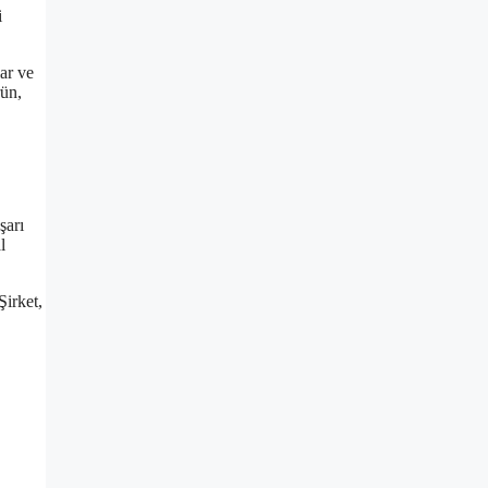
i
ar ve
rün,
şarı
l
Şirket,