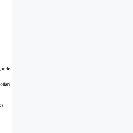
goride
olları
es