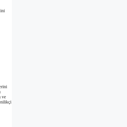
ini
erini
ı
ı ve
nilikçi