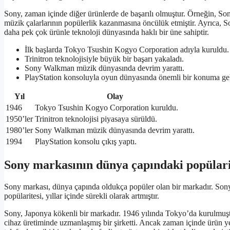
Sony, zaman içinde diğer ürünlerde de başarılı olmuştur. Örneğin, S
müzik çalarlarının popülerlik kazanmasına öncülük etmiştir. Ayrıca, So
daha pek çok ürünle teknoloji dünyasında haklı bir üne sahiptir.
İlk başlarda Tokyo Tsushin Kogyo Corporation adıyla kuruldu.
Trinitron teknolojisiyle büyük bir başarı yakaladı.
Sony Walkman müzik dünyasında devrim yarattı.
PlayStation konsoluyla oyun dünyasında önemli bir konuma gel
Yıl
Olay
1946
Tokyo Tsushin Kogyo Corporation kuruldu.
1950’ler
Trinitron teknolojisi piyasaya sürüldü.
1980’ler
Sony Walkman müzik dünyasında devrim yarattı.
1994
PlayStation konsolu çıkış yaptı.
Sony markasının dünya çapındaki popülari
Sony markası, dünya çapında oldukça popüler olan bir markadır. Sony’n
popülaritesi, yıllar içinde sürekli olarak artmıştır.
Sony, Japonya kökenli bir markadır. 1946 yılında Tokyo’da kurulmuşt
cihaz üretiminde uzmanlaşmış bir şirketti. Ancak zaman içinde ürün yel