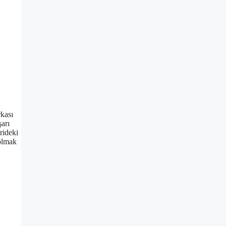
rkası
şarı
rideki
 olmak