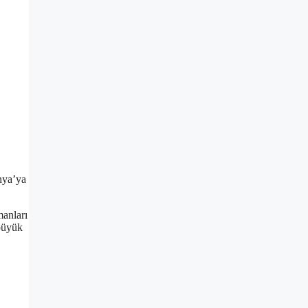
nya’ya
manları
 büyük