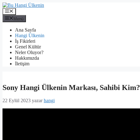
İçeriğe
atla
Menü
Menü
Ana Sayfa
Hangi Ülkenin
İş Fikirleri
Genel Kültür
Neler Oluyor?
Hakkımızda
İletişim
Sony Hangi Ülkenin Markası, Sahibi Kim?
22 Eylül 2023
yazar
hangi