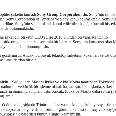
opüler şirketin tam adı
Sony Group Corporation
‘dır. Sony’nin sahibi
 olan Sony Corporation of America ve Sony kabul edilmektedir. Sony’ni
irlikte, Sony’nin sahibi olarak kabul edilebilecek diğer önemli hisseda
ılar da bulunmaktadır.
 şirketidir. Şirketin CEO’su ise 2018 yılından bu yana Kenichiro
 ve şirketin yönetiminden sorumlu bir liderdir. Sony’nin kurucusu olan 
 büyük katkıda bulunmuşlardır.
 göstermiştir. Ancak, bu büyük teknoloji şirketinin kökenleri ve üst dü
mel unsurlardan biridir.
enlidir. 1946 yılında Masaru Ibuka ve Akio Morita tarafından Tokyo’da
ion’dır ve küçük bir işletme olarak başlamıştır. İlk başlarda, şirket
zların onarımıyla ilgilenmiştir. Ancak, Ibuka ve Morita daha sonra şirk
ışlardır.
r. O dönemde, şirketin Trinitron televizyon teknolojisini piyasaya sürme
televizyonlarına göre daha üstün bir görüntü kalitesi sunmuş ve Sony’y
 büyümesi ve başarıları bununla sınırlı kalmamıştır.