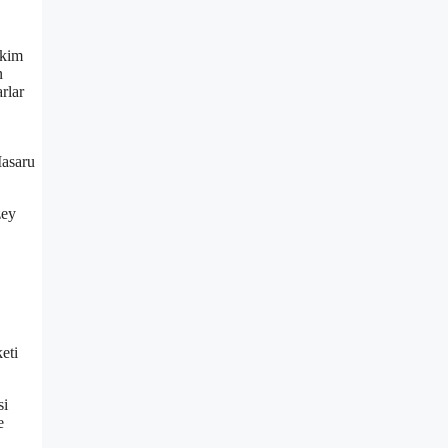
 kim
n
rlar
Masaru
zey
eti
si
e