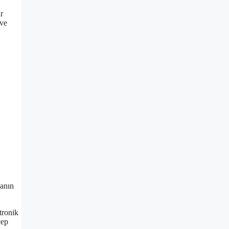
r
 ve
kanın
tronik
cep