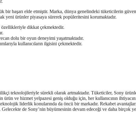
r.
yük bir başarı elde etmiştir. Marka, dünya genelindeki tüketicilerin güven
rak yeni ürünler piyasaya sürerek popüleritesini korumaktadır.
 özellikleriyle dikkat çekmektedir.
r.
eyecan dolu bir oyun deneyimi yaşatmaktadır.
ımlarıyla kullanıcıların ilgisini çekmektedir.
ikçi teknolojileriyle sürekli olarak artmaktadır. Tüketiciler, Sony ürünl
in ürün ve hizmet yelpazesi geniş olduğu için, her kullanıcının ihtiyacın
knolojik liderlik konularında da öncü bir markadır. Rekabet avantajlar
r. Gelecekte de Sony’nin büyümesinin devam edeceği ve daha birçok ye