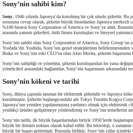
Sony’nin sahibi kim?
Sony
, 1946 yılında Japonya’da kurulmuş bir çok uluslu şirkettir. Bu p
sorusuna cevap olarak, şirketin büyük hissedarları Japonya merkezli
%100 hissesi Sony Corporation of America ve Sony’ye aittir. Bununla b
arasında yatırım şirketleri, ünlü finans kuruluşları ve bireysel yatırımc
Sony’nin sahibi olan Sony Corporation of America, Sony Group’un ana
Yoshida’dır. Yoshida, Sony’nin genel stratejilerinin belirlenmesinden
Ibuka ve Sony’nin eski CEO’su olan Akio Morita, şirketin başarısına
Sony’nin sahipliği ve yönetimi, şirketin kuruluşundan bu yana değişim
yöneticileri arasındaki bağlantılar, Sony’nin başarısının arkasındaki te
Sony’nin kökeni ve tarihi
Sony, dünya çapında tanınan bir elektronik şirketidir ve Japonya kök
kurulmuştur. Şirketin başlangıcındaki adı Tokyo Tsushin Kogyo Corporat
Japonya’nın yeniden yapılanmasına yardımcı olmak için elektronik ciha
yenilikçi ürünler geliştirmeye yönlendirmiş ve Sony’nin temellerini atm
Sony’nin tarihi, ilk büyük başarılarından biriyle 1950’lerde başlamıştı
büyük bir dönüm noktası olarak kabul edilir. Bu teknoloji, o zamanın 
büyük bir başarı getirmiştir. Bununla birlikte, Sony’nin yıllar içindeki