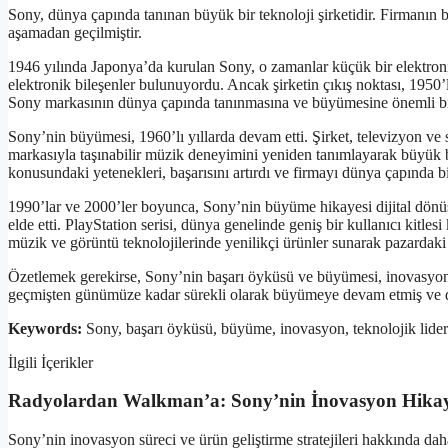
Sony, dünya çapında tanınan büyük bir teknoloji şirketidir. Firmanın 
aşamadan geçilmiştir.
1946 yılında Japonya’da kurulan Sony, o zamanlar küçük bir elektronik 
elektronik bileşenler bulunuyordu. Ancak şirketin çıkış noktası, 1950’
Sony markasının dünya çapında tanınmasına ve büyümesine önemli bir
Sony’nin büyümesi, 1960’lı yıllarda devam etti. Şirket, televizyon ve
markasıyla taşınabilir müzik deneyimini yeniden tanımlayarak büyük bir
konusundaki yetenekleri, başarısını artırdı ve firmayı dünya çapında bi
1990’lar ve 2000’ler boyunca, Sony’nin büyüme hikayesi dijital dönüş
elde etti. PlayStation serisi, dünya genelinde geniş bir kullanıcı kitles
müzik ve görüntü teknolojilerinde yenilikçi ürünler sunarak pazarda
Özetlemek gerekirse, Sony’nin başarı öyküsü ve büyümesi, inovasyon, t
geçmişten günümüze kadar sürekli olarak büyümeye devam etmiş ve dü
Keywords:
Sony, başarı öyküsü, büyüme, inovasyon, teknolojik liderl
İlgili İçerikler
Radyolardan Walkman’a: Sony’nin İnovasyon Hikay
Sony’nin inovasyon süreci ve ürün geliştirme stratejileri hakkında daha