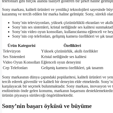
telefonları gibi birçok alanda faaliyet gösteren bir şirket haline gelmişti
Sony markası, kaliteli ürünleri ve yenilikçi teknolojileri sayesinde bü
kazanmış ve tercih edilen bir marka haline gelmiştir. Sony, sürekli ola
Sony’nin televizyonları, yüksek çözünürlüklü ekranları ve akıllı
Sony’nin ses sistemleri, kristal netliğinde ses kalitesi sunmaktadı
Sony’nin video oyun konsolları, kullanıcılarına eğlenceli ve h
Sony’nin cep telefonları, gelişmiş kamera özellikleri ve şık tasar
Ürün Kategorisi
Özellikleri
Televizyon
Yüksek çözünürlük, akıllı özellikler
Ses Sistemleri
Kristal netliğinde ses kalitesi
Video Oyun Konsolları
Eğlenceli oyun deneyimi
Cep Telefonları
Gelişmiş kamera özellikleri, şık tasarım
Sony markasının dünya çapındaki popülaritesi, kaliteli ürünleri ve yenil
tercih ederek güvenilir ve kaliteli bir deneyim elde etmektedir. Sony’n
karşılayacak bir seçenek bulunmaktadır. Sony markası, inovasyon ve te
endüstrinin önde gelen konumu, markanın başarısını desteklemektedi
ürünün piyasaya sürüleceği öngörülmektedir.
Sony’nin başarı öyküsü ve büyüme