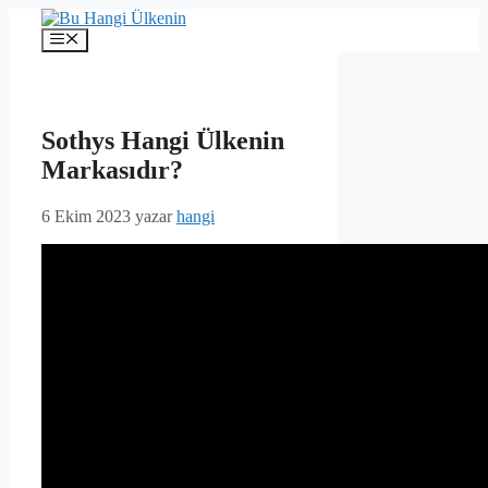
İçeriğe
atla
Menü
Sothys Hangi Ülkenin
Markasıdır?
6 Ekim 2023
yazar
hangi