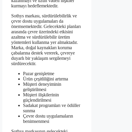
kazanmayı ve uzun vadeli ilişkiler
kurmayı hedeflemektedir.
Sothys markası, sürdürülebilirlik ve
çevre dostu uygulamaları da
önemsemektedir. Gelecekteki planları
arasında çevre üzerindeki etkisini
azaltma ve sürdürülebilir üretim
yöntemleri kullanma yer almaktadır.
Marka, doğal kaynakları koruma
çabalarına destek vererek, çevreye
duyarlı bir yaklaşım sergilemeyi
sürdürecektir.
Pazar genişletme
Ürün çeşitliliğini artırma
Müşteri deneyiminin
geliştirilmesi
Müşteri ilişkilerinin
güçlendirilmesi
Sadakat programları ve ödüller
sunma
Çevre dostu uygulamaların
benimsenmesi
Sothys markasının gelecekteki