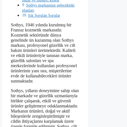
pazar ve müşteri kitlesi
Sothys markasının gelecekteki
planları
Sık Sorulan Sorular
Sothys, 1946 yılında kurulmuş bir
Fransız kozmetik markasıdır.
Kozmetik sektöründe dünya
genelinde ün kazanmış olan Sothys
markası, profesyonel güzellik ve cilt
bakım ürünleri üretmektedir. Kaliteli
ve etkili ürünleriyle tanınan marka,
güzellik salonları ve spa
merkezlerinde kullanılan profesyonel
ürünlerinin yanı sıra, müşterilerine
evde de kullanabilecekleri ürünler
sunmaktadır.
Sothys, yılların deneyimine sahip olan
bir markadır ve güzellik uzmanlarıyla
birlikte çalışarak, etkili ve güvenli
ürünler geliştirmeye odaklanmaktadır.
Markanın ürünleri, doğal ve aktif
bileşenlerle zenginleştirilmiştir ve
cildin ihtiyaçlarını karşılamak üzere
özenle formüle edilmiştir. Sothys, cilt