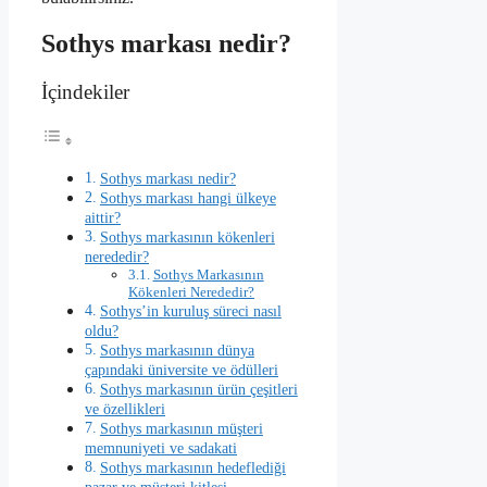
Sothys markası nedir?
İçindekiler
Sothys markası nedir?
Sothys markası hangi ülkeye
aittir?
Sothys markasının kökenleri
nerededir?
Sothys Markasının
Kökenleri Nerededir?
Sothys’in kuruluş süreci nasıl
oldu?
Sothys markasının dünya
çapındaki üniversite ve ödülleri
Sothys markasının ürün çeşitleri
ve özellikleri
Sothys markasının müşteri
memnuniyeti ve sadakati
Sothys markasının hedeflediği