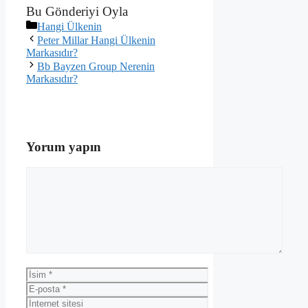
Bu Gönderiyi Oyla
Kategoriler
Hangi Ülkenin
Peter Millar Hangi Ülkenin
Markasıdır?
Bb Bayzen Group Nerenin
Markasıdır?
Yorum yapın
Yorum
İsim
E-
posta
İnternet