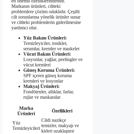
en önemli özelliklerindendir.
Markanın ürünleri, ciltteki
problemlere çözüm odaklıdır. Çeşitli
cilt sorunlarına yönelik ürünler sunar
ve ciltteki problemlerin giderilmesine
yardımcı olur.
Yüz Bakım Ürünleri:
Temizleyiciler, tonikler,
serumlar, kremler ve maskeler
Vücut Bakım Ürünleri:
Losyonlar, yağlar, peelingler ve
vücut kremleri
Güneş Koruma Ürünleri:
SPF içeren güneş koruma
kremleri ve losyonlar
Makyaj Ürünleri:
Fondötenler, allıklar, farlar,
rujlar ve maskaralar
Marka
Özellikleri
Ürünleri
Cildi nazikçe
Yüz
temizler, makyajı ve
Temizleyicileri
kirleri uzaklaştırır