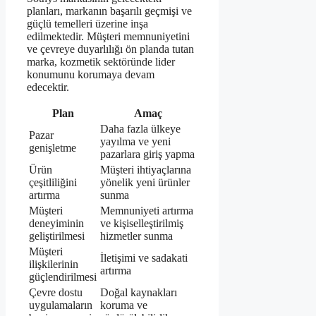
planları, markanın başarılı geçmişi ve
güçlü temelleri üzerine inşa
edilmektedir. Müşteri memnuniyetini
ve çevreye duyarlılığı ön planda tutan
marka, kozmetik sektöründe lider
konumunu korumaya devam
edecektir.
Plan
Amaç
Daha fazla ülkeye
Pazar
yayılma ve yeni
genişletme
pazarlara giriş yapma
Ürün
Müşteri ihtiyaçlarına
çeşitliliğini
yönelik yeni ürünler
artırma
sunma
Müşteri
Memnuniyeti artırma
deneyiminin
ve kişiselleştirilmiş
geliştirilmesi
hizmetler sunma
Müşteri
İletişimi ve sadakati
ilişkilerinin
artırma
güçlendirilmesi
Çevre dostu
Doğal kaynakları
uygulamaların
koruma ve