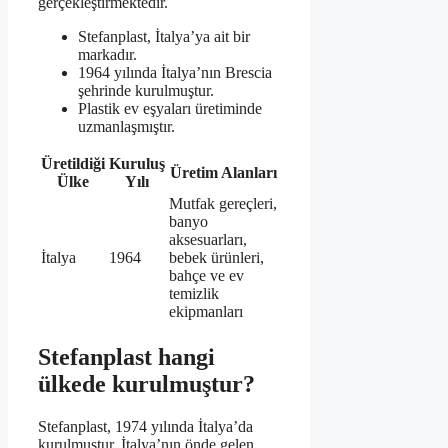
gerçekleştirmektedir.
Stefanplast, İtalya’ya ait bir
markadır.
1964 yılında İtalya’nın Brescia
şehrinde kurulmuştur.
Plastik ev eşyaları üretiminde
uzmanlaşmıştır.
Üretildiği
Kuruluş
Üretim Alanları
Ülke
Yılı
Mutfak gereçleri,
banyo
aksesuarları,
İtalya
1964
bebek ürünleri,
bahçe ve ev
temizlik
ekipmanları
Stefanplast hangi
ülkede kurulmuştur?
Stefanplast, 1974 yılında İtalya’da
kurulmuştur. İtalya’nın önde gelen