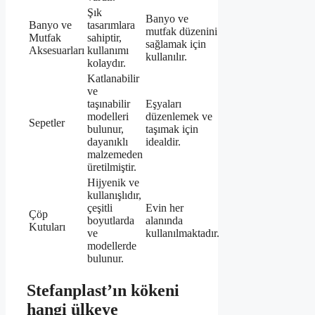
Şık
Banyo ve
Banyo ve
tasarımlara
mutfak düzenini
Mutfak
sahiptir,
sağlamak için
Aksesuarları
kullanımı
kullanılır.
kolaydır.
Katlanabilir
ve
taşınabilir
Eşyaları
modelleri
düzenlemek ve
Sepetler
bulunur,
taşımak için
dayanıklı
idealdir.
malzemeden
üretilmiştir.
Hijyenik ve
kullanışlıdır,
çeşitli
Evin her
Çöp
boyutlarda
alanında
Kutuları
ve
kullanılmaktadır.
modellerde
bulunur.
Stefanplast’ın kökeni
hangi ülkeye