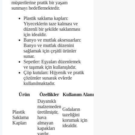
müşterilerine pratik bir yaşam
sunmayı hedeflemektedir.
Plastik saklama kapları:
Yiyeceklerin taze kalması ve
düzenli bir şekilde saklanması
için idealdir.
Banyo ve mutfak aksesuarları:
Banyo ve mutfak düzenini
sağlamak için çeşitli ürünler
sunar.
Sepetler: Eşyaları düzenlemek
ve taşımak için kullanışlıdır.
Çöp kutuları: Hijyenik ve pratik
çözümler sunarak evlerde
kullanılmaktadır.
Ürün
Özellikler
Kullanım Alanı
Dayanıklı
malzemeden
Gıdaların
Plastik
üretilmiştir,
tazeliğini
Saklama
hava
korumak için
Kapları
almayan
idealdir.
kapakları
vardır.