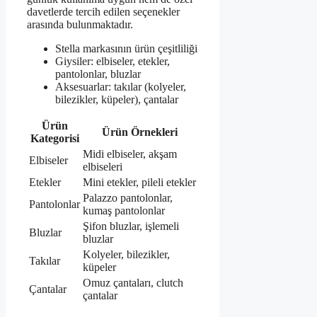
davetlerde tercih edilen seçenekler
arasında bulunmaktadır.
Stella markasının ürün çeşitliliği
Giysiler: elbiseler, etekler,
pantolonlar, bluzlar
Aksesuarlar: takılar (kolyeler,
bilezikler, küpeler), çantalar
Ürün
Ürün Örnekleri
Kategorisi
Midi elbiseler, akşam
Elbiseler
elbiseleri
Etekler
Mini etekler, pileli etekler
Palazzo pantolonlar,
Pantolonlar
kumaş pantolonlar
Şifon bluzlar, işlemeli
Bluzlar
bluzlar
Kolyeler, bilezikler,
Takılar
küpeler
Omuz çantaları, clutch
Çantalar
çantalar