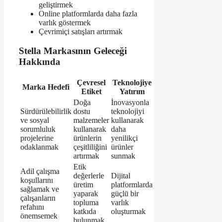
geliştirmek
Online platformlarda daha fazla
varlık göstermek
Çevrimiçi satışları artırmak
Stella Markasının Geleceği
Hakkında
Çevresel
Teknolojiye
Marka Hedefi
Etiket
Yatırım
Doğa
İnovasyonla
Sürdürülebilirlik
dostu
teknolojiyi
ve sosyal
malzemeler
kullanarak
sorumluluk
kullanarak
daha
projelerine
ürünlerin
yenilikçi
odaklanmak
çeşitliliğini
ürünler
artırmak
sunmak
Etik
Adil çalışma
değerlerle
Dijital
koşullarını
üretim
platformlarda
sağlamak ve
yaparak
güçlü bir
çalışanların
topluma
varlık
refahını
katkıda
oluşturmak
önemsemek
bulunmak