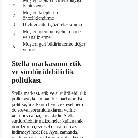
Müşteri odaklı hizmet anlayışı
1
benimseme
Müşteri taleplerini
2
önceliklendirme
3
Hızlı ve etkili çözümler sunma
Müşteri memnuniyetini ölçme
4
ve analiz etme
Müşteri geri bildirimlerine değer
5
verme
Stella markasının etik
ve sürdürülebilirlik
politikası
Stella markası, etik ve sürdürülebilirlik
politikasıyla tanınan bir markadır. Bu
politika, markanın hem çevresel hem
de sosyal sorumluluklarını yerine
getirmeyi amaçlamaktadır. Stella,
sürdürülebilir malzemeler kullanarak
ürünlerinin çevresel etkisini en aza
indirmeyi hedefler. Aynı zamanda,
markanın iş süreçlerinde adil çalışma