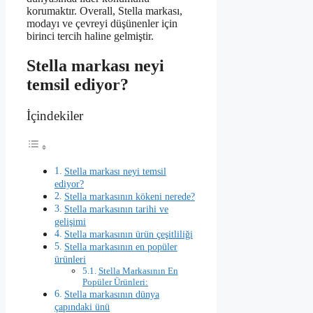
korumaktır. Overall, Stella markası,
modayı ve çevreyi düşünenler için
birinci tercih haline gelmiştir.
Stella markası neyi
temsil ediyor?
İçindekiler
Stella markası neyi temsil
ediyor?
Stella markasının kökeni nerede?
Stella markasının tarihi ve
gelişimi
Stella markasının ürün çeşitliliği
Stella markasının en popüler
ürünleri
Stella Markasının En
Popüler Ürünleri:
Stella markasının dünya
çapındaki ünü