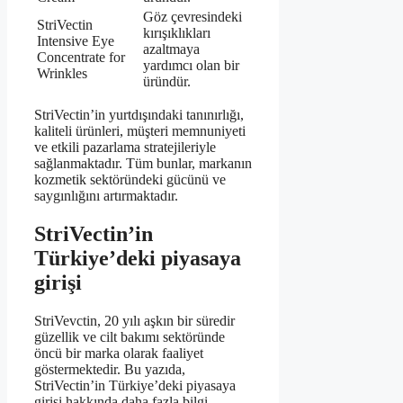
Göz çevresindeki
StriVectin
kırışıklıkları
Intensive Eye
azaltmaya
Concentrate for
yardımcı olan bir
Wrinkles
üründür.
StriVectin’in yurtdışındaki tanınırlığı,
kaliteli ürünleri, müşteri memnuniyeti
ve etkili pazarlama stratejileriyle
sağlanmaktadır. Tüm bunlar, markanın
kozmetik sektöründeki gücünü ve
saygınlığını artırmaktadır.
StriVectin’in
Türkiye’deki piyasaya
girişi
StriVevctin, 20 yılı aşkın bir süredir
güzellik ve cilt bakımı sektöründe
öncü bir marka olarak faaliyet
göstermektedir. Bu yazıda,
StriVectin’in Türkiye’deki piyasaya
girişi hakkında daha fazla bilgi