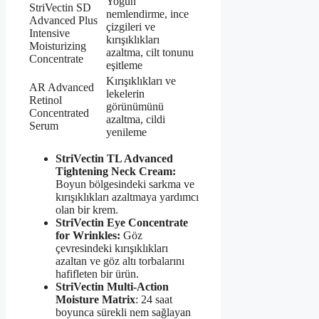
Yoğun
StriVectin SD
nemlendirme, ince
Advanced Plus
çizgileri ve
Intensive
kırışıklıkları
Moisturizing
azaltma, cilt tonunu
Concentrate
eşitleme
Kırışıklıkları ve
AR Advanced
lekelerin
Retinol
görünümünü
Concentrated
azaltma, cildi
Serum
yenileme
StriVectin TL Advanced
Tightening Neck Cream:
Boyun bölgesindeki sarkma ve
kırışıklıkları azaltmaya yardımcı
olan bir krem.
StriVectin Eye Concentrate
for Wrinkles:
Göz
çevresindeki kırışıklıkları
azaltan ve göz altı torbalarını
hafifleten bir ürün.
StriVectin Multi-Action
Moisture Matrix
: 24 saat
boyunca sürekli nem sağlayan