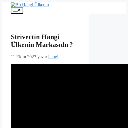
İçeriğe
atla
Menü
Strivectin Hangi
Ülkenin Markasıdır?
11 Ekim 2023
yazar
hangi