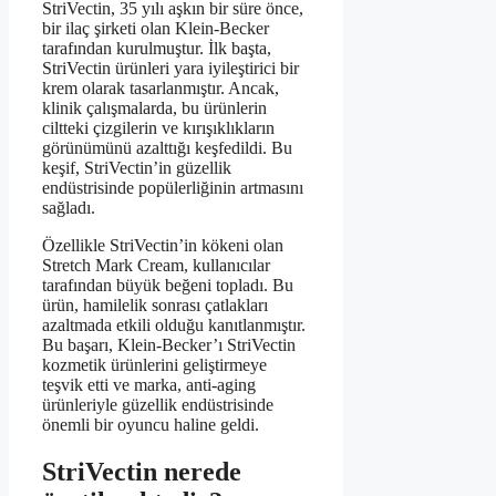
StriVectin, 35 yılı aşkın bir süre önce,
bir ilaç şirketi olan Klein-Becker
tarafından kurulmuştur. İlk başta,
StriVectin ürünleri yara iyileştirici bir
krem olarak tasarlanmıştır. Ancak,
klinik çalışmalarda, bu ürünlerin
ciltteki çizgilerin ve kırışıklıkların
görünümünü azalttığı keşfedildi. Bu
keşif, StriVectin’in güzellik
endüstrisinde popülerliğinin artmasını
sağladı.
Özellikle StriVectin’in kökeni olan
Stretch Mark Cream, kullanıcılar
tarafından büyük beğeni topladı. Bu
ürün, hamilelik sonrası çatlakları
azaltmada etkili olduğu kanıtlanmıştır.
Bu başarı, Klein-Becker’ı StriVectin
kozmetik ürünlerini geliştirmeye
teşvik etti ve marka, anti-aging
ürünleriyle güzellik endüstrisinde
önemli bir oyuncu haline geldi.
StriVectin nerede