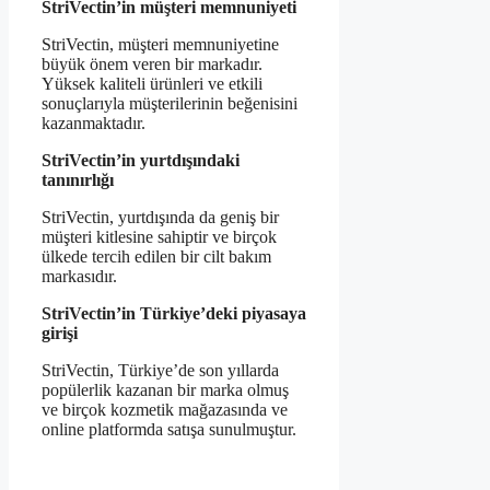
StriVectin’in müşteri memnuniyeti
StriVectin, müşteri memnuniyetine
büyük önem veren bir markadır.
Yüksek kaliteli ürünleri ve etkili
sonuçlarıyla müşterilerinin beğenisini
kazanmaktadır.
StriVectin’in yurtdışındaki
tanınırlığı
StriVectin, yurtdışında da geniş bir
müşteri kitlesine sahiptir ve birçok
ülkede tercih edilen bir cilt bakım
markasıdır.
StriVectin’in Türkiye’deki piyasaya
girişi
StriVectin, Türkiye’de son yıllarda
popülerlik kazanan bir marka olmuş
ve birçok kozmetik mağazasında ve
online platformda satışa sunulmuştur.