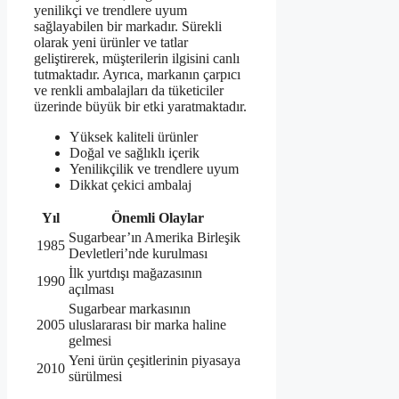
yenilikçi ve trendlere uyum
sağlayabilen bir markadır. Sürekli
olarak yeni ürünler ve tatlar
geliştirerek, müşterilerin ilgisini canlı
tutmaktadır. Ayrıca, markanın çarpıcı
ve renkli ambalajları da tüketiciler
üzerinde büyük bir etki yaratmaktadır.
Yüksek kaliteli ürünler
Doğal ve sağlıklı içerik
Yenilikçilik ve trendlere uyum
Dikkat çekici ambalaj
Yıl
Önemli Olaylar
Sugarbear’ın Amerika Birleşik
1985
Devletleri’nde kurulması
İlk yurtdışı mağazasının
1990
açılması
Sugarbear markasının
2005
uluslararası bir marka haline
gelmesi
Yeni ürün çeşitlerinin piyasaya
2010
sürülmesi