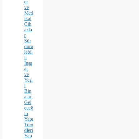
er
ve
Med
ikal
Cih
azla
r
Sür
dürü
lebil
ir
İnşa
at
ve
Yeşi
l
Bin
alar:
Gel
eceğ
in
Yapı
Tren
dleri
Yap