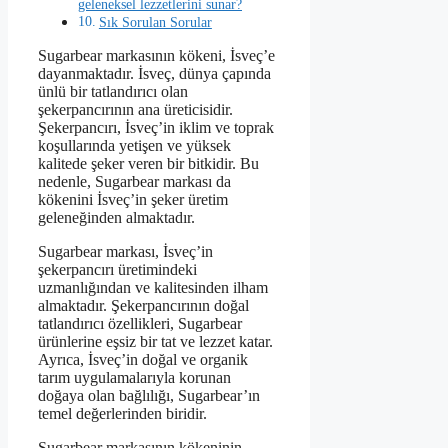
geleneksel lezzetlerini sunar?
Sık Sorulan Sorular
Sugarbear markasının kökeni, İsveç’e
dayanmaktadır. İsveç, dünya çapında
ünlü bir tatlandırıcı olan
şekerpancırının ana üreticisidir.
Şekerpancırı, İsveç’in iklim ve toprak
koşullarında yetişen ve yüksek
kalitede şeker veren bir bitkidir. Bu
nedenle, Sugarbear markası da
kökenini İsveç’in şeker üretim
geleneğinden almaktadır.
Sugarbear markası, İsveç’in
şekerpancırı üretimindeki
uzmanlığından ve kalitesinden ilham
almaktadır. Şekerpancırının doğal
tatlandırıcı özellikleri, Sugarbear
ürünlerine eşsiz bir tat ve lezzet katar.
Ayrıca, İsveç’in doğal ve organik
tarım uygulamalarıyla korunan
doğaya olan bağlılığı, Sugarbear’ın
temel değerlerinden biridir.
Sugarbear markasının kökeninin