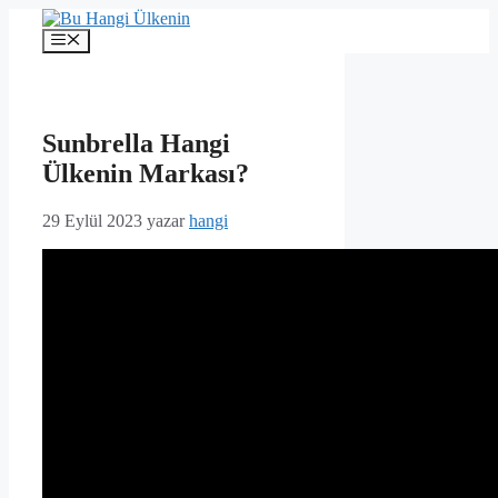
İçeriğe
atla
Menü
Sunbrella Hangi
Ülkenin Markası?
29 Eylül 2023
yazar
hangi