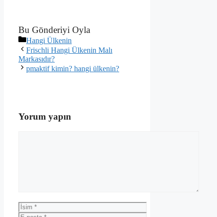
Bu Gönderiyi Oyla
Kategoriler
Hangi Ülkenin
Frischli Hangi Ülkenin Malı
Markasıdır?
pmaktif kimin? hangi ülkenin?
Yorum yapın
Yorum
İsim
E-