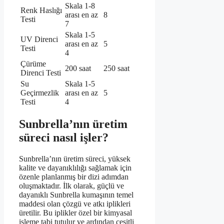
Skala 1-8
Renk Haslığı
arası en az
8
Testi
7
Skala 1-5
UV Direnci
arası en az
5
Testi
4
Çürüme
200 saat
250 saat
Direnci Testi
Su
Skala 1-5
Geçirmezlik
arası en az
5
Testi
4
Sunbrella’nın üretim
süreci nasıl işler?
Sunbrella’nın üretim süreci, yüksek
kalite ve dayanıklılığı sağlamak için
özenle planlanmış bir dizi adımdan
oluşmaktadır. İlk olarak, güçlü ve
dayanıklı Sunbrella kumaşının temel
maddesi olan çözgü ve atkı iplikleri
üretilir. Bu iplikler özel bir kimyasal
işleme tabi tutulur ve ardından çeşitli