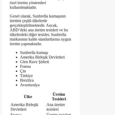
özel üretim yöntemleri
kullanılmaktadır.
Genel olarak, Sunbrella kumaşının
üretimi çeşitli ülkelerde
gerçekleştirilmektedir. Ancak,
ABD’deki ana üretim tesisleri ve bu
ülkelerdeki diğer tesisler, Sunbrella
markasının kalite standartlarına uygun
üretim yapmaktadır.
Sunbrella kumaşı
Amerika Birleşik Devletleri
Glen Rave Şirketi
Fransa
Çin
Türkiye
Brezilya
Avusturalya
Üretim
Ülke
Tesisleri
Amerika Birleşik
Ana üretim
Devletleri
tesisleri
Fransa
Üretim tesisleri