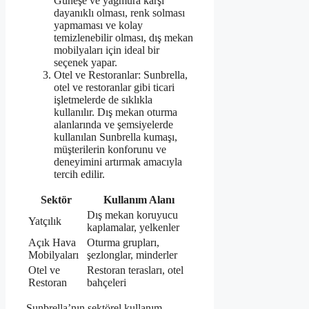
Güneşe ve yağmura karşı
dayanıklı olması, renk solması
yapmaması ve kolay
temizlenebilir olması, dış mekan
mobilyaları için ideal bir
seçenek yapar.
Otel ve Restoranlar: Sunbrella,
otel ve restoranlar gibi ticari
işletmelerde de sıklıkla
kullanılır. Dış mekan oturma
alanlarında ve şemsiyelerde
kullanılan Sunbrella kumaşı,
müşterilerin konforunu ve
deneyimini artırmak amacıyla
tercih edilir.
Sektör
Kullanım Alanı
Dış mekan koruyucu
Yatçılık
kaplamalar, yelkenler
Açık Hava
Oturma grupları,
Mobilyaları
şezlonglar, minderler
Otel ve
Restoran terasları, otel
Restoran
bahçeleri
Sunbrella’nın sektörel kullanım