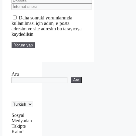
posta
İnternet
sitesi
Daha sonraki yorumlarımda
kullanılması için adım, e-posta
adresim ve site adresim bu tarayıcıya
kaydedilsin.
Ara
Ara
Sosyal
Medyadan
Takipte
Kalın!