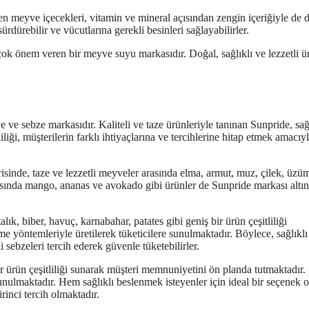
len meyve içecekleri, vitamin ve mineral açısından zengin içeriğiyle de 
ürdürebilir ve vücutlarına gerekli besinleri sağlayabilirler.
çok önem veren bir meyve suyu markasıdır. Doğal, sağlıklı ve lezzetli ü
 ve sebze markasıdır. Kaliteli ve taze ürünleriyle tanınan Sunpride, sağ
iliği, müşterilerin farklı ihtiyaçlarına ve tercihlerine hitap etmek amacıy
isinde, taze ve lezzetli meyveler arasında elma, armut, muz, çilek, üzüm
asında mango, ananas ve avokado gibi ürünler de Sunpride markası altı
lık, biber, havuç, karnabahar, patates gibi geniş bir ürün çeşitliliği
me yöntemleriyle üretilerek tüketicilere sunulmaktadır. Böylece, sağlıklı
 sebzeleri tercih ederek güvenle tüketebilirler.
 ürün çeşitliliği sunarak müşteri memnuniyetini ön planda tutmaktadır.
sunulmaktadır. Hem sağlıklı beslenmek isteyenler için ideal bir seçenek 
rinci tercih olmaktadır.