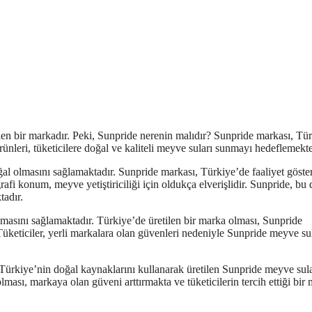
len bir markadır. Peki, Sunpride nerenin malıdır? Sunpride markası, Tü
ünleri, tüketicilere doğal ve kaliteli meyve suları sunmayı hedeflemekte
ğal olmasını sağlamaktadır. Sunpride markası, Türkiye’de faaliyet göste
rafi konum, meyve yetiştiriciliği için oldukça elverişlidir. Sunpride, bu
tadır.
nmasını sağlamaktadır. Türkiye’de üretilen bir marka olması, Sunpride
. Tüketiciler, yerli markalara olan güvenleri nedeniyle Sunpride meyve su
ürkiye’nin doğal kaynaklarını kullanarak üretilen Sunpride meyve sula
olması, markaya olan güveni arttırmakta ve tüketicilerin tercih ettiği bir