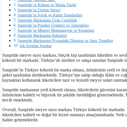
Sunpride’in Kökeni ve Marka Tarihi
Sunpride’in Üretim Süreci
Sunpride’in İçerik ve Kalite Standartları
Sunpride Markasının Ürün Çeşitliliği
Sunpride’in Popüler Ürünleri ve Tanıtımları
Sunpride’in Müşteri Memnuniyeti ve Yorumları
Sunpride Markasının Rakipleri
Sunpride Markasının Piyasadaki Durumu ve Satış Trendleri
Sık Sorulan Sorular
Sunpride meyve suyu markası, birçok kişi tarafından tüketilen ve sevi
kökenli bir markadır. Türkiye’de üretilen ve satışa sunulan Sunpride ür
Sunpride’in Türkiye kökenli bir marka olması, ürünlerinin yerli ve do
şirket tarafından üretilmektedir. Türkiye’nin sahip olduğu iklim ve coğ
kaynakları kullanarak tüketicilere taze ve lezzetli meyve suları sunmak
Sunpride markasının yerli kökenli olması, tüketicilerin güvenini kaza
ürünlerinin kaliteli ve hijyenik bir şekilde üretildiğini göstermektedir
tercih etmektedir.
Overall, Sunpride meyve suyu markası Türkiye kökenli bir markadır. T
tüketicilere kaliteli ve doğal bir lezzet sunmayı amaçlamaktadır. Yerli 
haline getirmektedir.