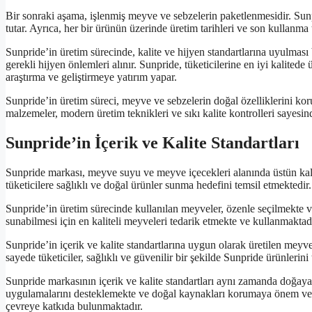
Bir sonraki aşama, işlenmiş meyve ve sebzelerin paketlenmesidir. Sunpr
tutar. Ayrıca, her bir ürünün üzerinde üretim tarihleri ve son kullanma 
Sunpride’in üretim sürecinde, kalite ve hijyen standartlarına uyulması 
gerekli hijyen önlemleri alınır. Sunpride, tüketicilerine en iyi kalitede
araştırma ve geliştirmeye yatırım yapar.
Sunpride’in üretim süreci, meyve ve sebzelerin doğal özelliklerini koru
malzemeler, modern üretim teknikleri ve sıkı kalite kontrolleri sayesind
Sunpride’in İçerik ve Kalite Standartları
Sunpride markası, meyve suyu ve meyve içecekleri alanında üstün kalit
tüketicilere sağlıklı ve doğal ürünler sunma hedefini temsil etmektedir.
Sunpride’in üretim sürecinde kullanılan meyveler, özenle seçilmekte ve
sunabilmesi için en kaliteli meyveleri tedarik etmekte ve kullanmaktadı
Sunpride’in içerik ve kalite standartlarına uygun olarak üretilen mey
sayede tüketiciler, sağlıklı ve güvenilir bir şekilde Sunpride ürünlerini
Sunpride markasının içerik ve kalite standartları aynı zamanda doğaya
uygulamalarını desteklemekte ve doğal kaynakları korumaya önem verm
çevreye katkıda bulunmaktadır.