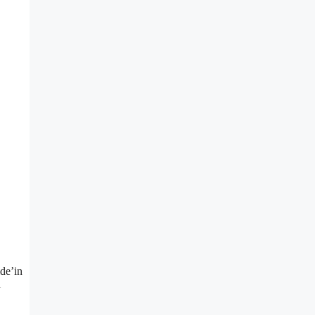
ide’in
l