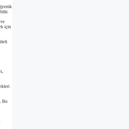
ijyenik
ilir.
 ve
ek için
iteli
ı,
ekleri
r. Bu
e