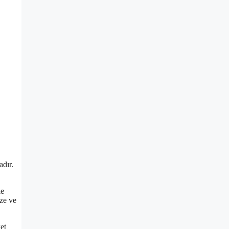
adır.
le
aze ve
et