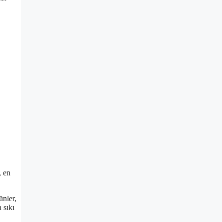
, en
ünler,
 sıkı