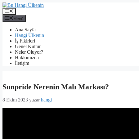
İçeriğe
atla
Menü
Menü
Ana Sayfa
Hangi Ülkenin
İş Fikirleri
Genel Kültür
Neler Oluyor?
Hakkımızda
İletişim
Sunpride Nerenin Malı Markası?
8 Ekim 2023
yazar
hangi