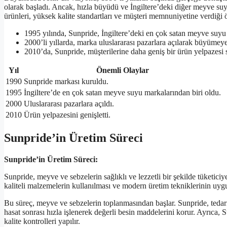
olarak başladı. Ancak, hızla büyüdü ve İngiltere’deki diğer meyve suy
ürünleri, yüksek kalite standartları ve müşteri memnuniyetine verdiği 
1995 yılında, Sunpride, İngiltere’deki en çok satan meyve suyu 
2000’li yıllarda, marka uluslararası pazarlara açılarak büyümeye
2010’da, Sunpride, müşterilerine daha geniş bir ürün yelpazesi 
Yıl
Önemli Olaylar
1990
Sunpride markası kuruldu.
1995
İngiltere’de en çok satan meyve suyu markalarından biri oldu.
2000
Uluslararası pazarlara açıldı.
2010
Ürün yelpazesini genişletti.
Sunpride’in Üretim Süreci
Sunpride’in Üretim Süreci:
Sunpride, meyve ve sebzelerin sağlıklı ve lezzetli bir şekilde tüketici
kaliteli malzemelerin kullanılması ve modern üretim tekniklerinin uy
Bu süreç, meyve ve sebzelerin toplanmasından başlar. Sunpride, tedarik
hasat sonrası hızla işlenerek değerli besin maddelerini korur. Ayrıca, S
kalite kontrolleri yapılır.