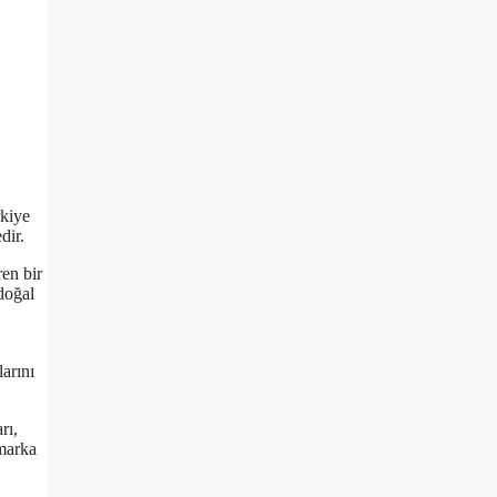
rkiye
dir.
ren bir
 doğal
larını
rı,
 marka