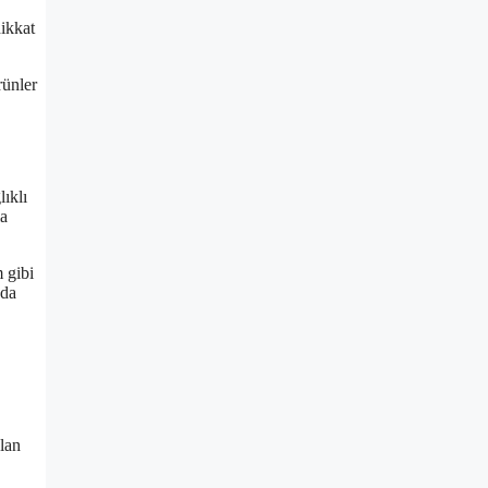
dikkat
rünler
lıklı
la
 gibi
nda
olan