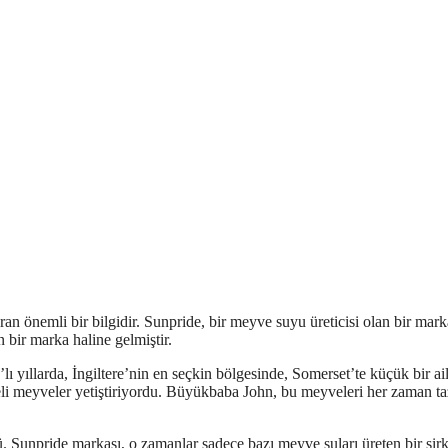
ran önemli bir bilgidir. Sunpride, bir meyve suyu üreticisi olan bir mark
 bir marka haline gelmiştir.
’lı yıllarda, İngiltere’nin en seçkin bölgesinde, Somerset’te küçük bir ai
iteli meyveler yetiştiriyordu. Büyükbaba John, bu meyveleri her zaman t
 Sunpride markası, o zamanlar sadece bazı meyve suları üreten bir şirk