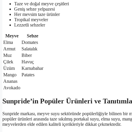
Taze ve doğal meyve çeşitleri
Geniş sebze yelpazesi
Her mevsim taze ürünler
Tropikal meyveler
Lezzetli sebzeler
Meyve
Sebze
Elma
Domates
Armut
Salatalık
Muz
Biber
Çilek
Havuç
Üzüm
Karnabahar
Mango
Patates
Ananas
Avokado
Sunpride’in Popüler Ürünleri ve Tanıtımla
Sunpride markası, meyve suyu sektöründe popülerliğiyle bilinen bir ma
popüler ürünleri arasında taze sıkılmış portakal suyu, elma suyu, ma
meyvelerden elde edilen kaliteli içerikleriyle dikkat çekmektedir.