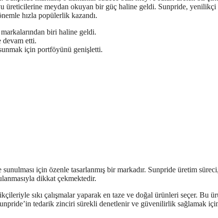
u üreticilerine meydan okuyan bir güç haline geldi. Sunpride, yenilikçi
önemle hızla popülerlik kazandı.
markalarından biri haline geldi.
 devam etti.
sunmak için portföyünü genişletti.
ye sunulması için özenle tasarlanmış bir markadır. Sunpride üretim süreci
gulanmasıyla dikkat çekmektedir.
çileriyle sıkı çalışmalar yaparak en taze ve doğal ürünleri seçer. Bu ür
unpride’in tedarik zinciri sürekli denetlenir ve güvenilirlik sağlamak için