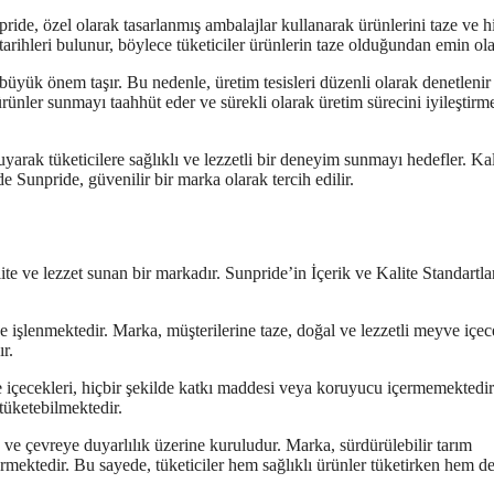
ide, özel olarak tasarlanmış ambalajlar kullanarak ürünlerini taze ve h
tarihleri bulunur, böylece tüketiciler ürünlerin taze olduğundan emin olab
büyük önem taşır. Bu nedenle, üretim tesisleri düzenli olarak denetlenir
 ürünler sunmayı taahhüt eder ve sürekli olarak üretim sürecini iyileştirm
yarak tüketicilere sağlıklı ve lezzetli bir deneyim sunmayı hedefler. Kal
e Sunpride, güvenilir bir marka olarak tercih edilir.
e ve lezzet sunan bir markadır. Sunpride’in İçerik ve Kalite Standartlar
 işlenmektedir. Marka, müşterilerine taze, doğal ve lezzetli meyve içec
r.
ve içecekleri, hiçbir şekilde katkı maddesi veya koruyucu içermemektedi
 tüketebilmektedir.
 ve çevreye duyarlılık üzerine kuruludur. Marka, sürdürülebilir tarım
ektedir. Bu sayede, tüketiciler hem sağlıklı ürünler tüketirken hem d