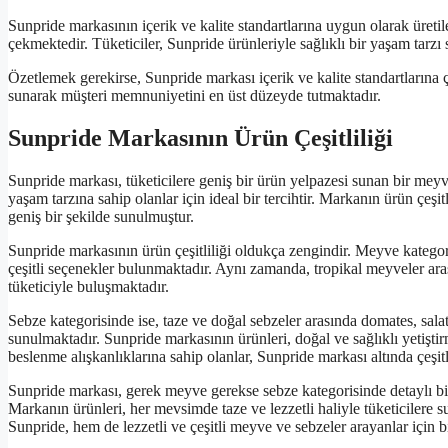
Sunpride markasının içerik ve kalite standartlarına uygun olarak üreti
çekmektedir. Tüketiciler, Sunpride ürünleriyle sağlıklı bir yaşam tarzı s
Özetlemek gerekirse, Sunpride markası içerik ve kalite standartlarına 
sunarak müşteri memnuniyetini en üst düzeyde tutmaktadır.
Sunpride Markasının Ürün Çeşitliliği
Sunpride markası, tüketicilere geniş bir ürün yelpazesi sunan bir meyve
yaşam tarzına sahip olanlar için ideal bir tercihtir. Markanın ürün çeşitl
geniş bir şekilde sunulmuştur.
Sunpride markasının ürün çeşitliliği oldukça zengindir. Meyve kategor
çeşitli seçenekler bulunmaktadır. Aynı zamanda, tropikal meyveler ar
tüketiciyle buluşmaktadır.
Sebze kategorisinde ise, taze ve doğal sebzeler arasında domates, salata
sunulmaktadır. Sunpride markasının ürünleri, doğal ve sağlıklı yetiştir
beslenme alışkanlıklarına sahip olanlar, Sunpride markası altında çeşitli
Sunpride markası, gerek meyve gerekse sebze kategorisinde detaylı bir
Markanın ürünleri, her mevsimde taze ve lezzetli haliyle tüketicilere 
Sunpride, hem de lezzetli ve çeşitli meyve ve sebzeler arayanlar için bi