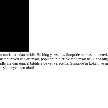
n markalarından biridir. Bu blog yazısında, Sunpride markasının nered
ri memnuniyeti ve yorumları, popüler ürünleri ve tanıtımları hakkında bilg
ndlerine dair güncel bilgilere de yer vereceğiz. Sunpride’in kökeni ve 
 keşfetmeye hazır olun!