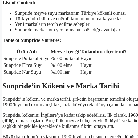
List of Content:
Sunpride meyve suyu markasının Türkiye kökenli olması
Türkiye’nin iklim ve coğrafi konumunun markaya etkisi
Yerli markaların tercih edilme sebepleri
Sunpride markasının yerli olmanın sağladığı avantajlar
Table of Sunpride Varieties:
Ürün Adı
Meyve İçeriği
Tatlandırıcı İçerir mi?
Sunpride Portakal Suyu
%100 portakal
Hayır
Sunpride Elma Suyu
%100 elma
Hayır
Sunpride Nar Suyu
%100 nar
Hayır
Sunpride’in Kökeni ve Marka Tarihi
Sunpride’in kökeni ve marka tarihi, şirketin başarısının temelini oluştu
1990’lı yıllarda kurulan şirket, hızla büyüyerek, dünya çapında tanınan
Sunpride, kökenini İngiltere’ye kadar takip edebiliriz. İlk olarak, 1960
çiftliği olarak başladı. Bu çiftlik, meyve bahçeleriyle ünlüydü ve kal
sağlıklı bir şekilde içeceklerde kullanma fikrini ortaya attı.
Büyükbaba John’un vizyonu, 1990’lı yılların başında gerçeğe dönüştü.