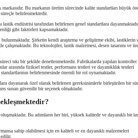
astik markasıdır. Bu markanın üretim sürecinde kalite standartları büyük ö
r süreçle belirlenmektedir.
rası lastik endüstrisi tarafından belirlenen genel standartlara dayanmaktadı
enliği gibi faktörleri kapsamaktadır.
a bulunmaktadır. Şirketin kendi araştırma ve geliştirme ekibi, lastiklerin 
nde çalışmaktadır. Bu teknolojiler, lastik malzemesi, desen tasarımı ve ür
süreci sıkı bir şekilde denetlenmektedir. Fabrikalarda yapılan kontroller
lar arasında fiziksel testler, performans testleri ve dayanıklılık testleri
e standartlarının belirlenmesinde önemli bir rol oynamaktadır.
rtlara dayanarak özel olarak belirlenen gereksinimlerle birleştirilen bir sü
ans sunan güvenilir bir seçenek olmaktadır.
rçekleşmektedir?
n oluşmaktadır. Bu adımların her biri, yüksek kalitede ve dayanıklı bir las
ansa sahip olabilmesi için en kaliteli ve en dayanıklı malzemeleri
dilir.