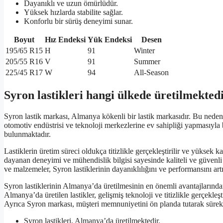
Dayanıklı ve uzun ömürlüdür.
Yüksek hızlarda stabilite sağlar.
Konforlu bir sürüş deneyimi sunar.
Boyut
Hız Endeksi
Yük Endeksi
Desen
195/65 R15
H
91
Winter
205/55 R16
V
91
Summer
225/45 R17
W
94
All-Season
Syron lastikleri hangi ülkede üretilmekted
Syron lastik markası, Almanya kökenli bir lastik markasıdır. Bu nede
otomotiv endüstrisi ve teknoloji merkezlerine ev sahipliği yapmasıyla bi
bulunmaktadır.
Lastiklerin üretim süreci oldukça titizlikle gerçekleştirilir ve yüksek k
dayanan deneyimi ve mühendislik bilgisi sayesinde kaliteli ve güvenli
ve malzemeler, Syron lastiklerinin dayanıklılığını ve performansını art
Syron lastiklerinin Almanya’da üretilmesinin en önemli avantajlarından
Almanya’da üretilen lastikler, gelişmiş teknoloji ve titizlikle gerçekle
Ayrıca Syron markası, müşteri memnuniyetini ön planda tutarak sürekl
Syron lastikleri, Almanya’da üretilmektedir.