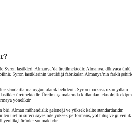
ir?
nle Syron lastikleri, Almanya’da üretilmektedir. Almanya, dünyaca ünlü
linir. Syron lastiklerinin üretildiği fabrikalar, Almanya’nın farklı şehirl
alite standartlarına uygun olarak belirlenir. Syron markası, uzun yıllara
 lastikler üretmektedir. Üretim aşamalarında kullanılan teknolojik ekipm
ırmaya yöneliktir.
 biri, Alman mühendislik geleneği ve yüksek kalite standartlarıdır.
ştirilen üretim süreci sayesinde yüksek performans, yol tutuş ve güvenlik 
i yenilikçi ürünler sunmaktadır.