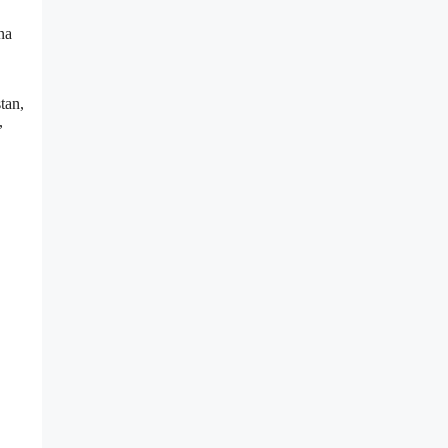
na
tan,
,