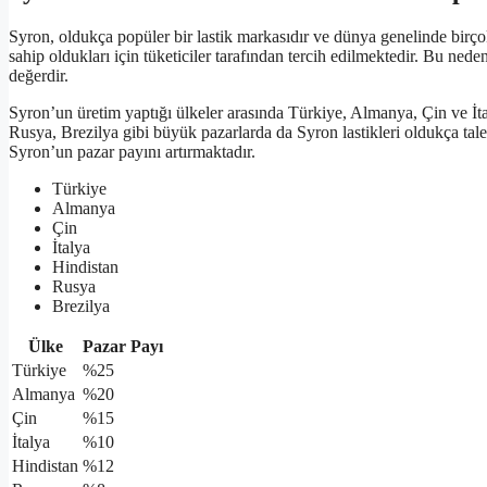
Syron, oldukça popüler bir lastik markasıdır ve dünya genelinde birçok
sahip oldukları için tüketiciler tarafından tercih edilmektedir. Bu nede
değerdir.
Syron’un üretim yaptığı ülkeler arasında Türkiye, Almanya, Çin ve İta
Rusya, Brezilya gibi büyük pazarlarda da Syron lastikleri oldukça tale
Syron’un pazar payını artırmaktadır.
Türkiye
Almanya
Çin
İtalya
Hindistan
Rusya
Brezilya
Ülke
Pazar Payı
Türkiye
%25
Almanya
%20
Çin
%15
İtalya
%10
Hindistan
%12