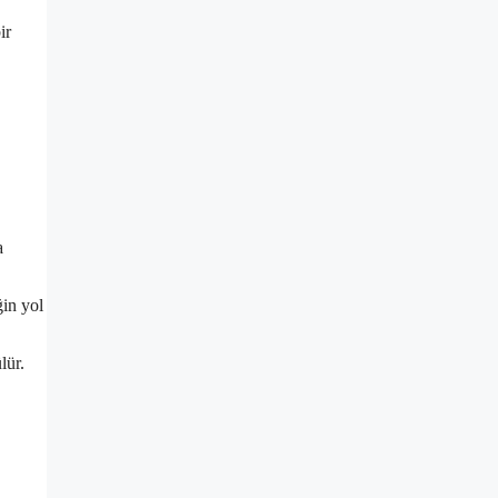
ir
a
ğin yol
lür.