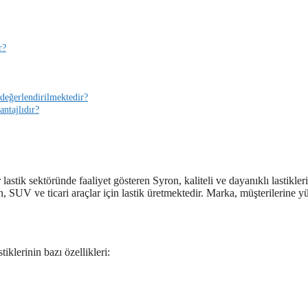
r?
 değerlendirilmektedir?
antajlıdır?
lastik sektöründe faaliyet gösteren Syron, kaliteli ve dayanıklı lastikler
n, SUV ve ticari araçlar için lastik üretmektedir. Marka, müşterilerine y
tiklerinin bazı özellikleri: