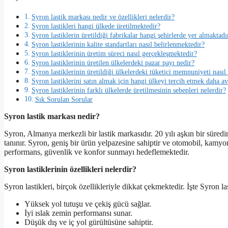
Syron lastik markası nedir ve özellikleri nelerdir?
Syron lastikleri hangi ülkede üretilmektedir?
Syron lastiklerin üretildiği fabrikalar hangi şehirlerde yer almaktadı
Syron lastiklerinin kalite standartları nasıl belirlenmektedir?
Syron lastiklerinin üretim süreci nasıl gerçekleşmektedir?
Syron lastiklerinin üretilen ülkelerdeki pazar payı nedir?
Syron lastiklerinin üretildiği ülkelerdeki tüketici memnuniyeti nasıl
Syron lastiklerini satın almak için hangi ülkeyi tercih etmek daha av
Syron lastiklerinin farklı ülkelerde üretilmesinin sebepleri nelerdir?
Sık Sorulan Sorular
Syron lastik markası nedir?
Syron, Almanya merkezli bir lastik markasıdır. 20 yılı aşkın bir süredir 
tanınır. Syron, geniş bir ürün yelpazesine sahiptir ve otomobil, kamyo
performans, güvenlik ve konfor sunmayı hedeflemektedir.
Syron lastiklerinin özellikleri nelerdir?
Syron lastikleri, birçok özellikleriyle dikkat çekmektedir. İşte Syron las
Yüksek yol tutuşu ve çekiş gücü sağlar.
İyi ıslak zemin performansı sunar.
Düşük dış ve iç yol gürültüsüne sahiptir.