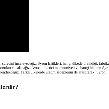
sürecini inceleyeceğiz. Syron lastikleri, hangi ülkede üretildiği, fabrik
i konuları ele alacağız. Ayrıca tüketici memnuniyeti ve hangi ülkenin Syr
erlendireceğiz. Farklı ülkelerde üretim sebeplerini de araştırarak, Syron
elerdir?