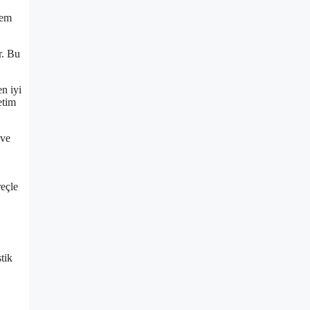
nem
r. Bu
en iyi
etim
 ve
reçle
tik