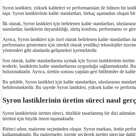
Syron lastikleri, yüksek kaliteleri ve performansları ile bilinen bir l
taşır. Syron lastiklerinin kalite standartları, birkaç aşamadan oluşan bi
İlk olarak, Syron lastikleri için belirlenen kalite standartları, uluslara
standartlar, lastiklerin dayanıklılığı, sürüş konforu, performansı ve güv
Ayrıca, Syron lastikleri için özel olarak belirlenen kalite standartları d
performansı göstermesi için sürekli olarak yenilikçi teknolojiler üzeri
yöntemleri gibi alanlarda gelişmeleri içermektedir.
Son olarak, kalite standartlarına uymak için Syron lastiklerinin üretim 
testlerle, lastiklerin kalite standartlarına uygunluğu sağlanmaktadır. Bun
bulunmaktadır. Ayrıca, üretim sonrası yapılan geri bildirimler de kalit
Bu şekilde, Syron lastikleri için kalite standartları, uluslararası standa
belirlenmektedir. Bu sayede Syron lastikleri, yüksek kalite ve perform
Syron lastiklerinin üretim süreci nasıl ge
Syron lastiklerinin üretim süreci, titizlikle tasarlanmış bir dizi adımda
üretimi için büyük önem taşımaktadır.
Birinci adım, malzeme seçiminden oluşur. Syron markası, üstün perform
kullanmaktadır. Bu malzemeler, özenle seçilerek üretim sürecine dahil e