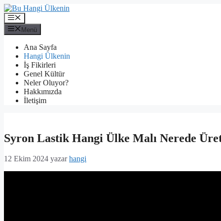
İçeriğe
atla
Menü
Menü
Ana Sayfa
Hangi Ülkenin
İş Fikirleri
Genel Kültür
Neler Oluyor?
Hakkımızda
İletişim
Syron Lastik Hangi Ülke Malı Nerede Üret
12 Ekim 2024
yazar
hangi