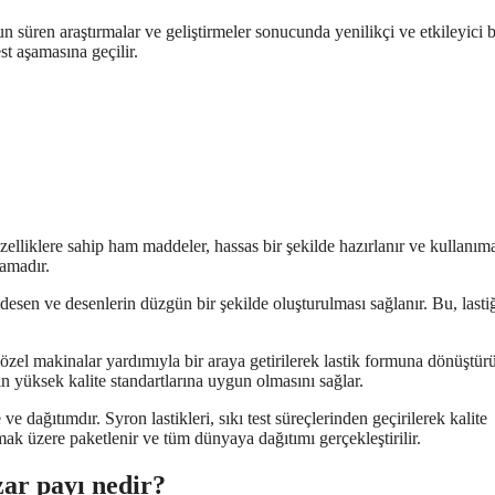
n süren araştırmalar ve geliştirmeler sonucunda yenilikçi ve etkileyici b
st aşamasına geçilir.
zelliklere sahip ham maddeler, hassas bir şekilde hazırlanır ve kullanım
şamadır.
esen ve desenlerin düzgün bir şekilde oluşturulması sağlanır. Bu, lasti
zel makinalar yardımıyla bir araya getirilerek lastik formuna dönüştürü
iğin yüksek kalite standartlarına uygun olmasını sağlar.
e dağıtımdır. Syron lastikleri, sıkı test süreçlerinden geçirilerek kalite
lmak üzere paketlenir ve tüm dünyaya dağıtımı gerçekleştirilir.
zar payı nedir?