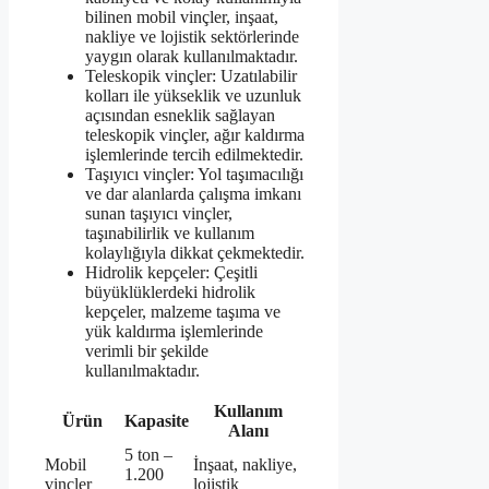
bilinen mobil vinçler, inşaat,
nakliye ve lojistik sektörlerinde
yaygın olarak kullanılmaktadır.
Teleskopik vinçler: Uzatılabilir
kolları ile yükseklik ve uzunluk
açısından esneklik sağlayan
teleskopik vinçler, ağır kaldırma
işlemlerinde tercih edilmektedir.
Taşıyıcı vinçler: Yol taşımacılığı
ve dar alanlarda çalışma imkanı
sunan taşıyıcı vinçler,
taşınabilirlik ve kullanım
kolaylığıyla dikkat çekmektedir.
Hidrolik kepçeler: Çeşitli
büyüklüklerdeki hidrolik
kepçeler, malzeme taşıma ve
yük kaldırma işlemlerinde
verimli bir şekilde
kullanılmaktadır.
Kullanım
Ürün
Kapasite
Alanı
5 ton –
Mobil
İnşaat, nakliye,
1.200
vinçler
lojistik