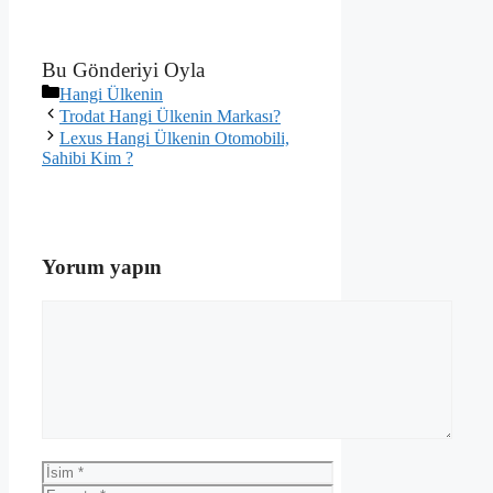
Bu Gönderiyi Oyla
Kategoriler
Hangi Ülkenin
Trodat Hangi Ülkenin Markası?
Lexus Hangi Ülkenin Otomobili,
Sahibi Kim ?
Yorum yapın
Yorum
İsim
E-