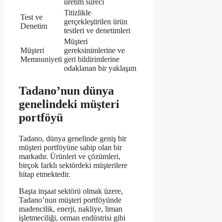
üretim süreci
Titizlikle
Test ve
gerçekleştirilen ürün
Denetim
testleri ve denetimleri
Müşteri
Müşteri
gereksinimlerine ve
Memnuniyeti
geri bildirimlerine
odaklanan bir yaklaşım
Tadano’nun dünya
genelindeki müşteri
portföyü
Tadano, dünya genelinde geniş bir
müşteri portföyüne sahip olan bir
markadır. Ürünleri ve çözümleri,
birçok farklı sektördeki müşterilere
hitap etmektedir.
Başta inşaat sektörü olmak üzere,
Tadano’nun müşteri portföyünde
madencilik, enerji, nakliye, liman
işletmeciliği, orman endüstrisi gibi