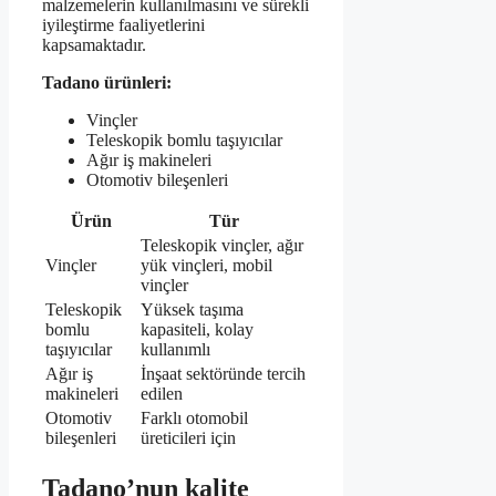
malzemelerin kullanılmasını ve sürekli
iyileştirme faaliyetlerini
kapsamaktadır.
Tadano ürünleri:
Vinçler
Teleskopik bomlu taşıyıcılar
Ağır iş makineleri
Otomotiv bileşenleri
Ürün
Tür
Teleskopik vinçler, ağır
Vinçler
yük vinçleri, mobil
vinçler
Teleskopik
Yüksek taşıma
bomlu
kapasiteli, kolay
taşıyıcılar
kullanımlı
Ağır iş
İnşaat sektöründe tercih
makineleri
edilen
Otomotiv
Farklı otomobil
bileşenleri
üreticileri için
Tadano’nun kalite