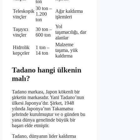
ton
30 ton –
Teleskopik
Ağır kaldırma
1.200
vinçler
işlemleri
ton
Yol
Taşıyıcı
30 ton –
taşımacılığı, dar
vinçler
600 ton
alanlar
Malzeme
Hidrolik
1 ton –
taşıma, yük
kepçeler
14 ton
kaldırma
Tadano hangi ülkenin
malı?
Tadano markası, Japon kökenli bir
şirketin markasıdır. Yani Tadano’nun
ülkesi Japonya’dır. Şirket, 1948
yılında Japonya’nın Takamatsu
şehrinde kurulmuştur ve o günden bu
yana dünya genelinde büyük bir
başarı elde etmiştir.
Tadano, dünyanın lider kaldırma