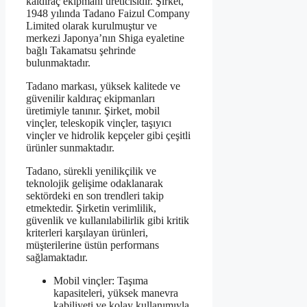
kaldıraç ekipmanı üreticisidir. Şirket,
1948 yılında Tadano Faizul Company
Limited olarak kurulmuştur ve
merkezi Japonya’nın Shiga eyaletine
bağlı Takamatsu şehrinde
bulunmaktadır.
Tadano markası, yüksek kalitede ve
güvenilir kaldıraç ekipmanları
üretimiyle tanınır. Şirket, mobil
vinçler, teleskopik vinçler, taşıyıcı
vinçler ve hidrolik kepçeler gibi çeşitli
ürünler sunmaktadır.
Tadano, sürekli yenilikçilik ve
teknolojik gelişime odaklanarak
sektördeki en son trendleri takip
etmektedir. Şirketin verimlilik,
güvenlik ve kullanılabilirlik gibi kritik
kriterleri karşılayan ürünleri,
müşterilerine üstün performans
sağlamaktadır.
Mobil vinçler: Taşıma
kapasiteleri, yüksek manevra
kabiliyeti ve kolay kullanımıyla