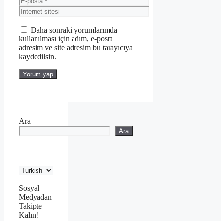
posta
İnternet
sitesi
Daha sonraki yorumlarımda
kullanılması için adım, e-posta
adresim ve site adresim bu tarayıcıya
kaydedilsin.
Ara
Ara
Sosyal
Medyadan
Takipte
Kalın!