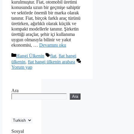
kurulmuştur. Fiat, otomobil üretimi
konusunda uzun bir geçmişe sahiptir
ve sektörde önemli bir marka olarak
tanınır. Fiat, birçok farklı araç türünü
üretirken, ağırlıklı olarak küçük ve
kompakt modellerle tanınır. Şirketin
ürettiği araçlar, şehir içi kullanıma
uygun olmasıyla bilinir ve yakıt
ekonomisi, …
Devamını oku
Kategoriler
Etiketler
Hangi Ülkenin
fiat
,
fiat hangi
ülkenin
,
fiat hangi ülkenin arabası
Yorum yap
Ara
Ara
Sosyal