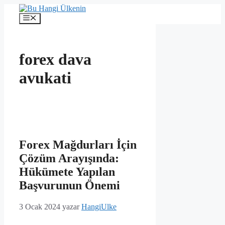
İçeriğe
atla
Menü
forex dava
avukati
Forex Mağdurları İçin
Çözüm Arayışında:
Hükümete Yapılan
Başvurunun Önemi
3 Ocak 2024
yazar
HangiUlke