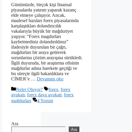
Günümüzde, birçok kişi finansal
piyasalarda yatırım yaparak kazanç
elde etmeye çalışıyor. Ancak,
maalesef bazıları forex piyasalarında
karşılaştıkları dolandırıcılık
vakalarıyla büyük bir mağduriyet
yaşıyor. “Forex magdurları
kaybetmediniz dolandırıldınız”
ifadesiyle duyurulan bir çağrı,
mağdurları bir araya getirerek
sorunlarına çözüm arayışına sürükledi.
İlgili duyuruda, bir araştırma ofisinin
mağdurlar adına harekete geçtiği ve
bu süreçte ilgili bakanlıklara ve
CİMER’e …
Devamını oku
Kategoriler
Etiketler
Neler Oluyor?
forex
,
forex
avukatı
,
forex dava avukati
,
forex
mağdurları
4 Yorum
Ara
Ara