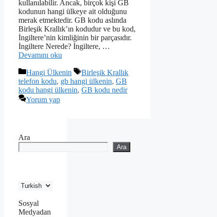
kullanılabilir. Ancak, birçok kişi GB
kodunun hangi ülkeye ait olduğunu
merak etmektedir. GB kodu aslında
Birleşik Krallık’ın kodudur ve bu kod,
İngiltere’nin kimliğinin bir parçasıdır.
İngiltere Nerede? İngiltere, …
Devamını oku
Kategoriler
Etiketler
Hangi Ülkenin
Birleşik Krallık
telefon kodu
,
gb hangi ülkenin
,
GB
kodu hangi ülkenin
,
GB kodu nedir
Yorum yap
Ara
Ara
Sosyal
Medyadan