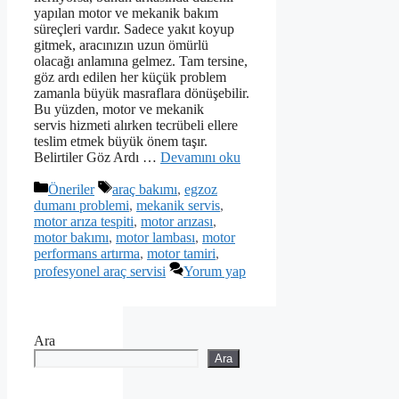
yapılan motor ve mekanik bakım
süreçleri vardır. Sadece yakıt koyup
gitmek, aracınızın uzun ömürlü
olacağı anlamına gelmez. Tam tersine,
göz ardı edilen her küçük problem
zamanla büyük masraflara dönüşebilir.
Bu yüzden, motor ve mekanik
servis hizmeti alırken tecrübeli ellere
teslim etmek büyük önem taşır.
Belirtiler Göz Ardı …
Devamını oku
Kategoriler
Etiketler
Öneriler
araç bakımı
,
egzoz
dumanı problemi
,
mekanik servis
,
motor arıza tespiti
,
motor arızası
,
motor bakımı
,
motor lambası
,
motor
performans artırma
,
motor tamiri
,
profesyonel araç servisi
Yorum yap
Ara
Ara