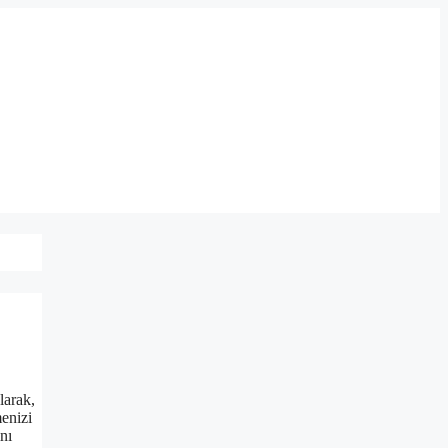
larak,
menizi
nı