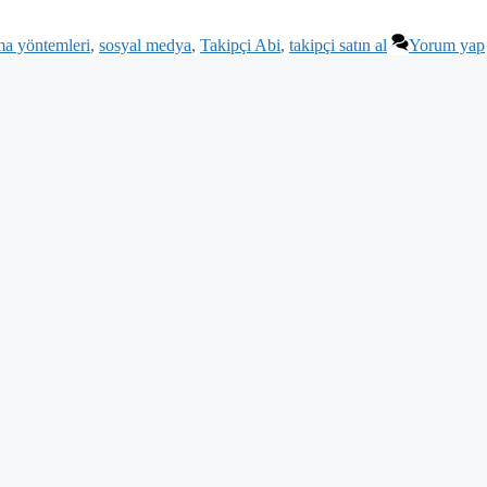
rma yöntemleri
,
sosyal medya
,
Takipçi Abi
,
takipçi satın al
Yorum yap