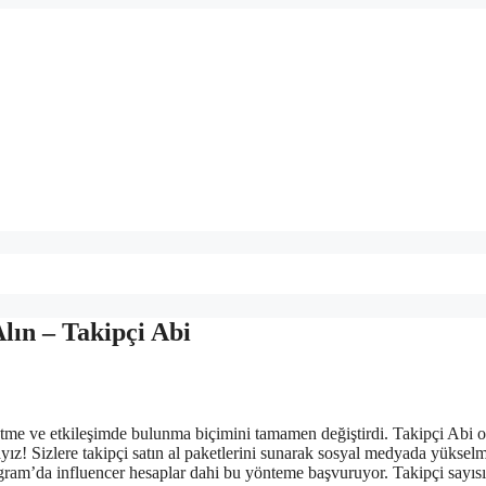
lın – Takipçi Abi
 etme ve etkileşimde bulunma biçimini tamamen değiştirdi. Takipçi Abi o
yız! Sizlere takipçi satın al paketlerini sunarak sosyal medyada yüksel
tagram’da influencer hesaplar dahi bu yönteme başvuruyor. Takipçi sayısı