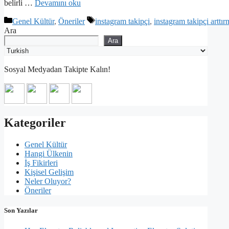
belirli …
Devamını oku
Kategoriler
Etiketler
Genel Kültür
,
Öneriler
instagram takipçi
,
instagram takipçi arttı
Ara
Ara
Sosyal Medyadan Takipte Kalın!
Kategoriler
Genel Kültür
Hangi Ülkenin
İş Fikirleri
Kişisel Gelişim
Neler Oluyor?
Öneriler
Son Yazılar