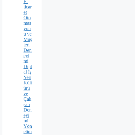
E-
ticar
et
Oto
mas
yon
u ve
Müş
teri
Den
eyi
mi
Dijit
al İş
Yeri
Kült
ürü
ve
Çalı
şan
Den
eyi
mi
Yön
etim