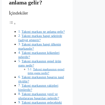
anlama gelir?
İçindekiler
Takoni markası ne anlama gelir?
Takoni markası hangi sektörde
faaliyet gösterir?
Takoni markası hangi ülkenin
markasıdır?
Takoni markasının kökenleri
nelerdir?
Takoni markasının genel ürün
gamı nedir?
Takoni markasının genel
ürün gamı nedir?
Takoni markasının başarısı nasıl
ölçülür?
Takoni markasının rakipleri
kimlerdir?
Takoni markasının yerel ve
uluslararası başarıları nelerdir?
Takoni markasının gelecekteki