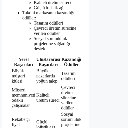
Kaliteli üretim süreci
Güçlü lojistik ağı
Takoni markasının kazandığı
ödüller:
Tasarım ödülleri
Çevreci üretim sürecine
verilen ödüller
Sosyal sorumluluk
projelerine sağladığı
destek
Yerel
Uluslararası
Kazandığı
Başarıları
Başarıları
Ödüller
Büyük
Büyük
Tasarım
müşteri
pazarlarda
ödülleri
kitlesi
yoğun talep
Çevreci
Müşteri
üretim
memnuniyeti
Kaliteli
sürecine
odaklı
üretim süreci
verilen
çalışmalar
ödüller
Sosyal
Rekabetçi
sorumluluk
Güçlü
fiyat
projelerine
lojistik ağı