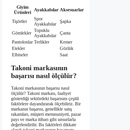
Giyim
Ayakkabılar
Aksesuarlar
Ürünleri
Spor
Tişörtler
Şapka
Ayakkabılar
Topuklu
Gömlekler
Çanta
Ayakkabılar
Pantolonlar
Terlikler
Kemer
Etekler
Gözlük
Elbiseler
Saat
Takoni markasının
başarısı nasıl ölçülür?
Takoni markasının başarısı nasıl
ölçülür? Takoni markası, faaliyet
gösterdiği sektördeki başarısını çeşitli
faktörlere dayandırarak ölçebiliriz. Bir
markanın başarısı, genellikle satış
rakamları, müşteri memnuniyeti, pazar
payı ve marka itibarı gibi unsurlarla
değerlendirilir. Bu faktörleri dikkate
alarak takoni markasının başarısını