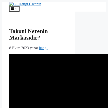
İçeriğe
atla
Menü
Takoni Nerenin
Markasıdır?
8 Ekim 2023
yazar
hangi