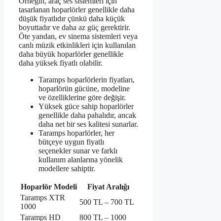
Örneğin, araç ses sistemleri için
tasarlanan hoparlörler genellikle daha
düşük fiyatlıdır çünkü daha küçük
boyuttadır ve daha az güç gerektirir.
Öte yandan, ev sinema sistemleri veya
canlı müzik etkinlikleri için kullanılan
daha büyük hoparlörler genellikle
daha yüksek fiyatlı olabilir.
Taramps hoparlörlerin fiyatları,
hoparlörün gücüne, modeline
ve özelliklerine göre değişir.
Yüksek güce sahip hoparlörler
genellikle daha pahalıdır, ancak
daha net bir ses kalitesi sunarlar.
Taramps hoparlörler, her
bütçeye uygun fiyatlı
seçenekler sunar ve farklı
kullanım alanlarına yönelik
modellere sahiptir.
Hoparlör Modeli
Fiyat Aralığı
Taramps XTR
500 TL – 700 TL
1000
Taramps HD
800 TL – 1000