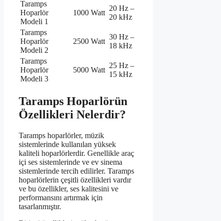
Taramps
20 Hz –
Hoparlör
1000 Watt
20 kHz
Modeli 1
Taramps
30 Hz –
Hoparlör
2500 Watt
18 kHz
Modeli 2
Taramps
25 Hz –
Hoparlör
5000 Watt
15 kHz
Modeli 3
Taramps Hoparlörün
Özellikleri Nelerdir?
Taramps hoparlörler, müzik
sistemlerinde kullanılan yüksek
kaliteli hoparlörlerdir. Genellikle araç
içi ses sistemlerinde ve ev sinema
sistemlerinde tercih edilirler. Taramps
hoparlörlerin çeşitli özellikleri vardır
ve bu özellikler, ses kalitesini ve
performansını artırmak için
tasarlanmıştır.