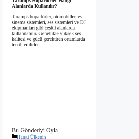
Taramps Hoparlörler Hangi
Alanlarda Kullanılır?
Taramps hoparlörler, otomobiller, ev
sinema sistemleri, ses sistemleri ve DJ
ekipmanları gibi çeşitli alanlarda
kullanılabilir. Genellikle yüksek ses
kalitesi ve gücü gerektiren ortamlarda
tercih edilirler.
Bu Gönderiyi Oyla
Kategoriler
Hangi Ülkenin