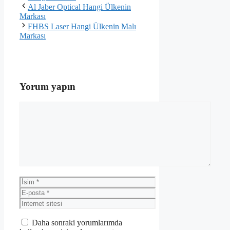
Al Jaber Optical Hangi Ülkenin
Markası
FHBS Laser Hangi Ülkenin Malı
Markası
Yorum yapın
Yorum
İsim
E-
posta
İnternet
sitesi
Daha sonraki yorumlarımda