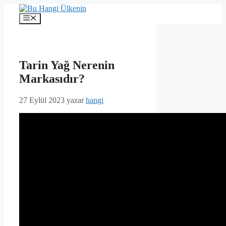
İçeriğe
atla
Menü
Tarin Yağ Nerenin
Markasıdır?
27 Eylül 2023
yazar
hangi