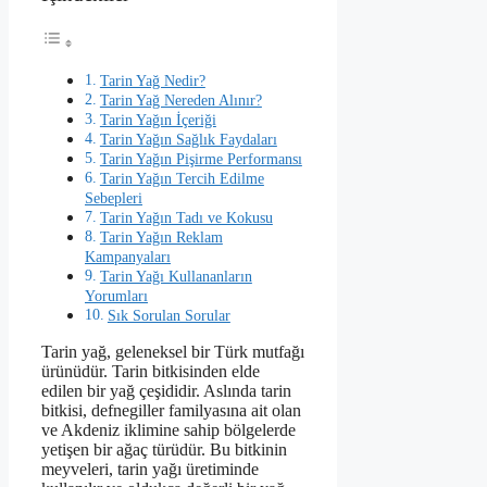
Tarin Yağ Nedir?
Tarin Yağ Nereden Alınır?
Tarin Yağın İçeriği
Tarin Yağın Sağlık Faydaları
Tarin Yağın Pişirme Performansı
Tarin Yağın Tercih Edilme
Sebepleri
Tarin Yağın Tadı ve Kokusu
Tarin Yağın Reklam
Kampanyaları
Tarin Yağı Kullananların
Yorumları
Sık Sorulan Sorular
Tarin yağ, geleneksel bir Türk mutfağı
ürünüdür. Tarin bitkisinden elde
edilen bir yağ çeşididir. Aslında tarin
bitkisi, defnegiller familyasına ait olan
ve Akdeniz iklimine sahip bölgelerde
yetişen bir ağaç türüdür. Bu bitkinin
meyveleri, tarin yağı üretiminde