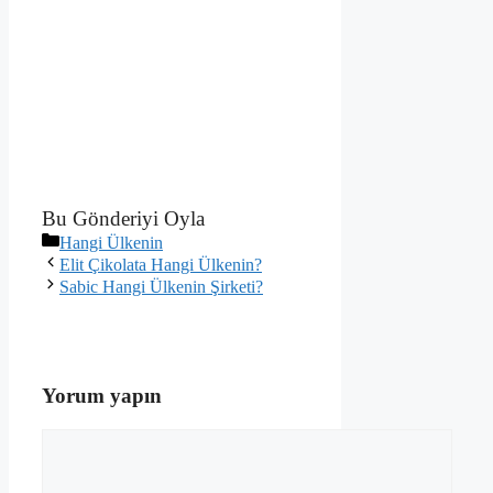
Bu Gönderiyi Oyla
Kategoriler
Hangi Ülkenin
Elit Çikolata Hangi Ülkenin?
Sabic Hangi Ülkenin Şirketi?
Yorum yapın
Yorum