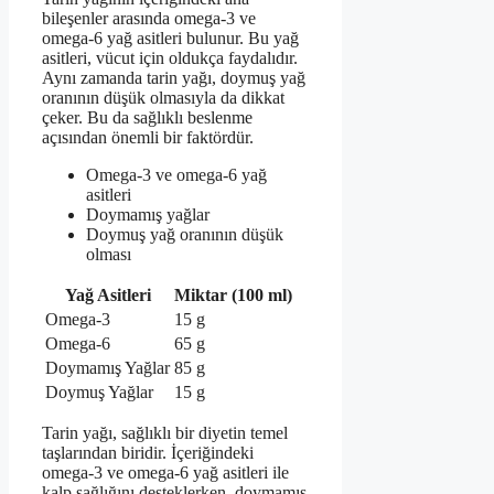
bileşenler arasında omega-3 ve
omega-6 yağ asitleri bulunur. Bu yağ
asitleri, vücut için oldukça faydalıdır.
Aynı zamanda tarin yağı, doymuş yağ
oranının düşük olmasıyla da dikkat
çeker. Bu da sağlıklı beslenme
açısından önemli bir faktördür.
Omega-3 ve omega-6 yağ
asitleri
Doymamış yağlar
Doymuş yağ oranının düşük
olması
Yağ Asitleri
Miktar (100 ml)
Omega-3
15 g
Omega-6
65 g
Doymamış Yağlar
85 g
Doymuş Yağlar
15 g
Tarin yağı, sağlıklı bir diyetin temel
taşlarından biridir. İçeriğindeki
omega-3 ve omega-6 yağ asitleri ile
kalp sağlığını desteklerken, doymamış