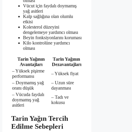
olması
Vücut için faydalı doymamış
yağ asitleri
Kalp sağlığına olan olumlu
etkisi
Kolesterol düzeyini
dengelemeye yardımcı olması
Beyin fonksiyonlarını koruması
Kilo kontrolüne yardımcı
olması
Tarin Yağının
Tarin Yağının
Avantajları
Dezavantajları
– Yüksek pişirme
– Yüksek fiyat
performansı
– Doymamış yağ
– Uzun süre
oranı düşük
dayanması
– Vücuda faydalı
– Tadı ve
doymamış yağ
kokusu
asitleri
Tarin Yağın Tercih
Edilme Sebepleri