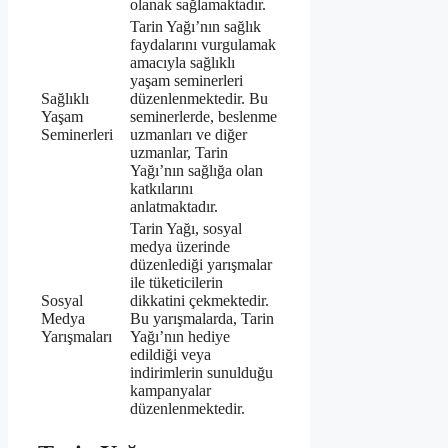
olanak sağlamaktadır.
Tarin Yağı’nın sağlık
faydalarını vurgulamak
amacıyla sağlıklı
yaşam seminerleri
Sağlıklı
düzenlenmektedir. Bu
Yaşam
seminerlerde, beslenme
Seminerleri
uzmanları ve diğer
uzmanlar, Tarin
Yağı’nın sağlığa olan
katkılarını
anlatmaktadır.
Tarin Yağı, sosyal
medya üzerinde
düzenlediği yarışmalar
ile tüketicilerin
Sosyal
dikkatini çekmektedir.
Medya
Bu yarışmalarda, Tarin
Yarışmaları
Yağı’nın hediye
edildiği veya
indirimlerin sunulduğu
kampanyalar
düzenlenmektedir.