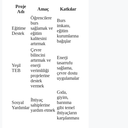
Proje
Amaç
Katkılar
Adı
Öğrencilere
Burs
burs
imkanı,
Eğitime
sağlamak ve
eğitim
Destek
eğitim
kurumlarına
kalitesini
bağışlar
artırmak
Çevre
bilincini
Enerji
artırmak ve
tasarrufu
Yeşil
enerji
sağlama,
TEB
verimliliği
çevre dostu
projelerine
uygulamalar
destek
vermek
Gıda,
giyim,
İhtiyaç
Sosyal
barınma
sahiplerine
Yardımlar
gibi temel
yardım etmek
ihtiyaçların
karşılanması