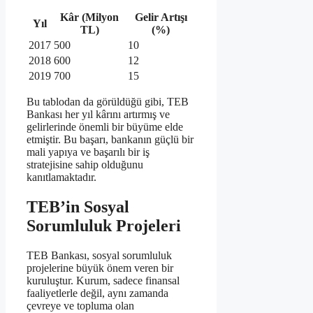
Kâr (Milyon
Gelir Artışı
Yıl
TL)
(%)
2017
500
10
2018
600
12
2019
700
15
Bu tablodan da görüldüğü gibi, TEB
Bankası her yıl kârını artırmış ve
gelirlerinde önemli bir büyüme elde
etmiştir. Bu başarı, bankanın güçlü bir
mali yapıya ve başarılı bir iş
stratejisine sahip olduğunu
kanıtlamaktadır.
TEB’in Sosyal
Sorumluluk Projeleri
TEB Bankası, sosyal sorumluluk
projelerine büyük önem veren bir
kuruluştur. Kurum, sadece finansal
faaliyetlerle değil, aynı zamanda
çevreye ve topluma olan