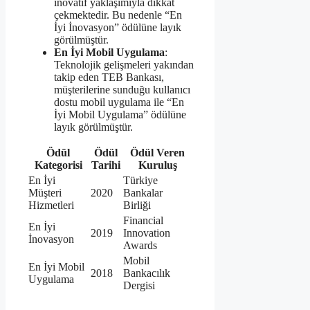
inovatif yaklaşımıyla dikkat
çekmektedir. Bu nedenle “En
İyi İnovasyon” ödülüne layık
görülmüştür.
En İyi Mobil Uygulama
:
Teknolojik gelişmeleri yakından
takip eden TEB Bankası,
müşterilerine sunduğu kullanıcı
dostu mobil uygulama ile “En
İyi Mobil Uygulama” ödülüne
layık görülmüştür.
Ödül
Ödül
Ödül Veren
Kategorisi
Tarihi
Kuruluş
En İyi
Türkiye
Müşteri
2020
Bankalar
Hizmetleri
Birliği
Financial
En İyi
2019
Innovation
İnovasyon
Awards
Mobil
En İyi Mobil
2018
Bankacılık
Uygulama
Dergisi