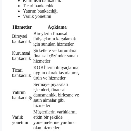
Kurumsal bankacılık
Ticari bankacılık
Yatırım bankacılığı
Varlık yönetimi
Hizmetler
Açıklama
Bireylerin finansal
Bireysel
ihtiyaçlarını karşılamak
bankacılık
için sunulan hizmetler
Şirketlere ve kurumlara
Kurumsal
finansal çözümler sunan
bankacılık
hizmetler
KOBİ’lerin ihtiyaçlarına
Ticari
uygun olarak tasarlanmış
bankacılık
ürün ve hizmetler
Sermaye piyasaları
işlemleri, finansal
Yatırım
danışmanlık, birleşme ve
bankacılığı
satın almalar gibi
hizmetler
Müşterilerin varlıklarını
Varlık
etkin bir şekilde
yönetimi
yönetmelerine yardımcı
olan hizmetler