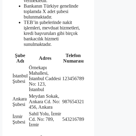
vermektedir.
Bankanın Türkiye genelinde
toplamda X adet şubesi
bulunmaktadır.
TEB’in şubelerinde nakit
işlemleri, mevduat hizmetleri,
kredi başvuruları gibi birçok
bankacılık hizmeti
sunulmaktadır.
Şube
Telefon
Adres
Adı
Numarası
Örnekapı
Mahallesi,
İstanbul
İstanbul Caddesi
123456789
Şubesi
No: 123,
İstanbul
Meydan Sokak,
Ankara
Ankara Cd. No:
987654321
Şubesi
456, Ankara
Sahil Yolu, İzmir
İzmir
Cd. No: 789,
543216789
Şubesi
İzmir