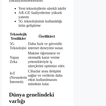
yakalayabilmektedirler.
Yeni teknolojilerin sürekli takibi
AR-GE faaliyetlerine yüksek
yatırım
5G teknolojisinin kullanıldığı
ürün geliştirme
Teknolojik
Özellikleri
Yenilikler
5G
Daha hızlı ve güvenilir
Teknolojisi
internet deneyimi sunar.
Makine öğrenmesi ve
Yapay
otomatik karar verme
Zeka
yetenekleriyle iş
süreçlerini optimize eder.
Cihazlar arası iletişimi
IoT
sağlar ve verilerin daha
(Nesnelerin
etkin kullanılmasını
İnterneti)
mümkün kılar.
Dünya genelindeki
varlığı