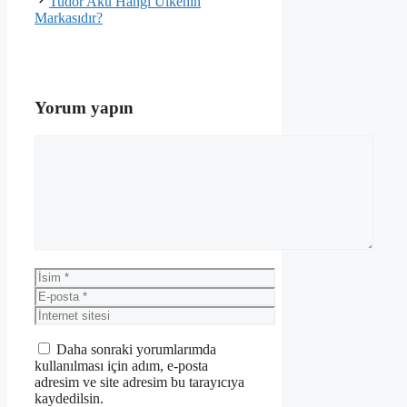
Tudor Akü Hangi Ülkenin
Markasıdır?
Yorum yapın
Yorum
İsim
E-
posta
İnternet
sitesi
Daha sonraki yorumlarımda
kullanılması için adım, e-posta
adresim ve site adresim bu tarayıcıya
kaydedilsin.