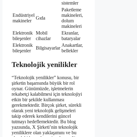
sistemler
Paketleme
Endüstriyel
makineleri,
Gıda
makineler
dolum
makineleri
Elektronik
Mobil
Ekranlar,
bileşenler
cihazlar
bataryalar
Elektronik
Anakartlar,
Bilgisayarlar
bileşenler
bellekler
Teknolojik yenilikler
“Teknolojik yenilikler” konusu, bir
şirketin başarısında büyük bir rol
oynar. Günümüzde, işletmelerin
rekabetçi kalabilmesi için teknolojiyi
etkin bir şekilde kullanması
gerekmektedir. Birçok şirket, sürekli
olarak yeni teknolojik gelişmeleri
takip ederek kendilerini güncel
tutmayı hedeflemektedir. Bu blog
yazısında, X Şirketi’nin teknolojik
yeniliklere olan yaklaşımını ve bu