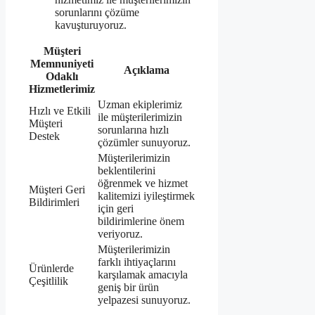
sorunlarını çözüme
kavuşturuyoruz.
Müşteri
Memnuniyeti
Açıklama
Odaklı
Hizmetlerimiz
Uzman ekiplerimiz
Hızlı ve Etkili
ile müşterilerimizin
Müşteri
sorunlarına hızlı
Destek
çözümler sunuyoruz.
Müşterilerimizin
beklentilerini
öğrenmek ve hizmet
Müşteri Geri
kalitemizi iyileştirmek
Bildirimleri
için geri
bildirimlerine önem
veriyoruz.
Müşterilerimizin
farklı ihtiyaçlarını
Ürünlerde
karşılamak amacıyla
Çeşitlilik
geniş bir ürün
yelpazesi sunuyoruz.