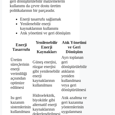
geri dönüştürülebilir malzemelerin
kullanımı da çevre dostu üretim
politikalarının bir parçasıdır.
Enerji tasarrufu sağlamak
Yenilenebilir enerji
kaynaklarının kullanımı
Atık yönetimi ve geri dönüşüm
Yenilenebilir
Atık Yönetimi
Enerji
Enerji
ve Geri
Tasarrufu
Kaynakları
Dönüşüm
Ayrı toplanan
Üretim
Güneş enerjisi,
geri
süreçlerinin
rüzgar enerjisi
dönüştürülebilir
enerji
gibi yenilenebilir
atıkların
verimliliği
enerji
yeniden
açısından
kaynaklarının
kullanılması
optimize
kullanılması
veya geri
edilmesi
dönüştürülmesi
Hidroelektrik,
Isı geri
Atık azaltma ve
biyokütle gibi
kazanım
geri kazanma
alternatif enerji
sistemlerinin
yöntemlerinin
kaynaklarının
kullanılması
uygulanması
değerlendirilmesi