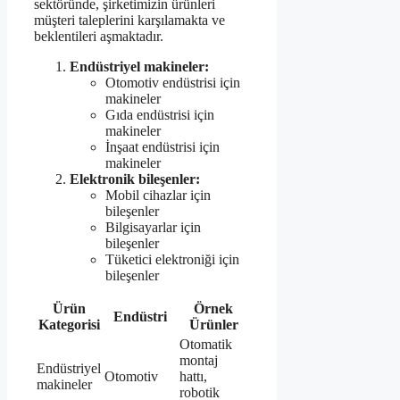
sektöründe, şirketimizin ürünleri
müşteri taleplerini karşılamakta ve
beklentileri aşmaktadır.
Endüstriyel makineler:
Otomotiv endüstrisi için
makineler
Gıda endüstrisi için
makineler
İnşaat endüstrisi için
makineler
Elektronik bileşenler:
Mobil cihazlar için
bileşenler
Bilgisayarlar için
bileşenler
Tüketici elektroniği için
bileşenler
Ürün
Örnek
Endüstri
Kategorisi
Ürünler
Otomatik
montaj
Endüstriyel
Otomotiv
hattı,
makineler
robotik