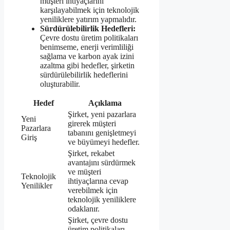
müşteri ihtiyaçlarını
karşılayabilmek için teknolojik
yeniliklere yatırım yapmalıdır.
Sürdürülebilirlik Hedefleri:
Çevre dostu üretim politikaları
benimseme, enerji verimliliği
sağlama ve karbon ayak izini
azaltma gibi hedefler, şirketin
sürdürülebilirlik hedeflerini
oluşturabilir.
Hedef
Açıklama
Şirket, yeni pazarlara
Yeni
girerek müşteri
Pazarlara
tabanını genişletmeyi
Giriş
ve büyümeyi hedefler.
Şirket, rekabet
avantajını sürdürmek
ve müşteri
Teknolojik
ihtiyaçlarına cevap
Yenilikler
verebilmek için
teknolojik yeniliklere
odaklanır.
Şirket, çevre dostu
üretim politikaları