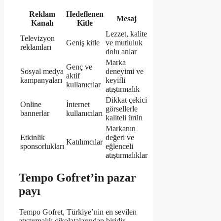
Reklam
Hedeflenen
Mesaj
Kanalı
Kitle
Lezzet, kalite
Televizyon
Geniş kitle
ve mutluluk
reklamları
dolu anlar
Marka
Genç ve
Sosyal medya
deneyimi ve
aktif
kampanyaları
keyifli
kullanıcılar
atıştırmalık
Dikkat çekici
Online
İnternet
görsellerle
bannerlar
kullanıcıları
kaliteli ürün
Markanın
Etkinlik
değeri ve
Katılımcılar
sponsorlukları
eğlenceli
atıştırmalıklar
Tempo Gofret’in pazar
payı
Tempo Gofret, Türkiye’nin en sevilen
atıştırmalık çikolatalarından biridir.