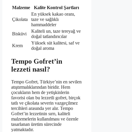
Malzeme
Kalite Kontrol Şartları
En yüksek kakao oranı,
Çikolata
taze ve sağlıklı
hammaddeler
Kaliteli un, taze tereyağ ve
Bisküvi
doğal tatlandırıcılar
Yüksek süt kalitesi, saf ve
Krem
doğal aroma
Tempo Gofret’in
lezzeti nasıl?
Tempo Gofret, Türkiye’nin en sevilen
atıştırmalıklarından biridir. Hem
çocukların hem de yetişkinlerin
favorisi olan bu lezzetli gofret, birçok
tatlı ve çikolata severin vazgeçilmez
tercihleri arasında yer alır. Tempo
Gofret’in lezzetinin sırrı, kaliteli
malzemelerin kullanılması ve özenle
tasarlanan üretim sürecinde
yatmaktadır.