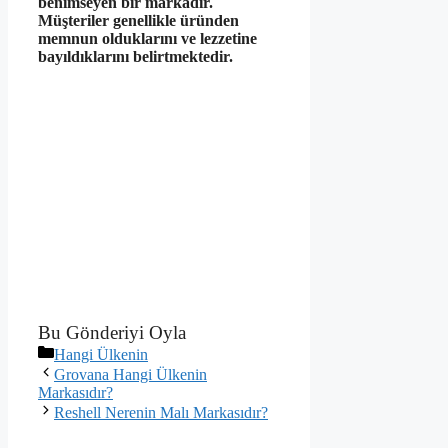
benimseyen bir markadır.
Müşteriler genellikle üründen
memnun olduklarını ve lezzetine
bayıldıklarını belirtmektedir.
Bu Gönderiyi Oyla
Kategoriler
Hangi Ülkenin
Grovana Hangi Ülkenin
Markasıdır?
Reshell Nerenin Malı Markasıdır?