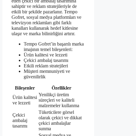
eden çekici bir ambalaj tasarımına
sahiptir ve reklam stratejileriyle de
etkili bir şekilde pazarlanır. Tempo
Gofret, sosyal medya platformları ve
televizyon reklamları gibi farklı
kanalları kullanarak hedef kitlesine
ulaşır ve marka bilinirliğini artırır.
Tempo Gofret’in başarılı marka
imajının temel bileşenleri:
Ürün kalitesi ve lezzeti
Çekici ambalaj tasarımı
Etkili reklam stratejileri
Müşteri memnuniyeti ve
güvenilirlik
Bileşenler
Özellikler
Yenilikçi üretim
Ürün kalitesi
süreçleri ve kaliteli
ve lezzeti
malzemeler kullanma
Tüketicilere görsel
Çekici
olarak çekici ve dikkat
ambalaj
çekici ambalajlar
tasarımı
sunma
Sosyal medya ve