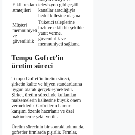
Etkili reklam
televizyon gibi çeşitli
stratejileri
kanallar aracılığıyla
hedef kitlesine ulaşma
Tüketici taleplerine
Müşteri
hızlı ve etkili bir şekilde
memnuniyeti
yanıt verme,
ve
güvenilirlik ve
güvenilirlik
memnuniyeti sağlama
Tempo Gofret’in
üretim süreci
Tempo Gofret’in üretim süreci,
şirketin kalite ve hijyen standartlarına
uygun olarak gerçekleşmektedir.
Şirket, üretim sürecinde kullanılan
malzemelerin kalitesine büyük önem
vermektedir. Gofretlerin hamur
karışımı özenle hazırlanır ve özel
makinelerde şekil verilir.
Üretim sürecinin bir sonraki adımında,
gofretler fırınlarda pişirilir. Fırınlar,