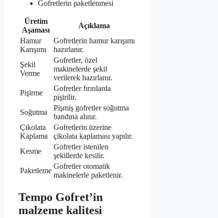
Gofretlerin paketlenmesi
Üretim
Açıklama
Aşaması
Hamur
Gofretlerin hamur karışımı
Karışımı
hazırlanır.
Gofretler, özel
Şekil
makinelerde şekil
Verme
verilerek hazırlanır.
Gofretler fırınlarda
Pişirme
pişirilir.
Pişmiş gofretler soğutma
Soğutma
bandına alınır.
Çikolata
Gofretlerin üzerine
Kaplama
çikolata kaplaması yapılır.
Gofretler istenilen
Kesme
şekillerde kesilir.
Gofretler otomatik
Paketleme
makinelerle paketlenir.
Tempo Gofret’in
malzeme kalitesi