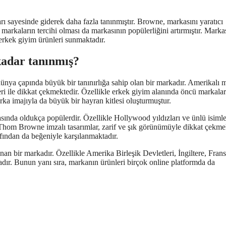
arı sayesinde giderek daha fazla tanınmıştır. Browne, markasını yaratıcı
markaların tercihi olması da markasının popülerliğini artırmıştır. Markas
 erkek giyim ürünleri sunmaktadır.
adar tanınmış?
ya çapında büyük bir tanınırlığa sahip olan bir markadır. Amerikalı 
ri ile dikkat çekmektedir. Özellikle erkek giyim alanında öncü markala
ka imajıyla da büyük bir hayran kitlesi oluşturmuştur.
ında oldukça popülerdir. Özellikle Hollywood yıldızları ve ünlü isimle
. Thom Browne imzalı tasarımlar, zarif ve şık görünümüyle dikkat çekmek
fından da beğeniyle karşılanmaktadır.
bir markadır. Özellikle Amerika Birleşik Devletleri, İngiltere, Frans
dır. Bunun yanı sıra, markanın ürünleri birçok online platformda da