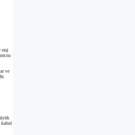
 staj
ımcısı
ar ve
ir.
büyük
k kabul