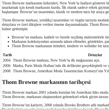
Thom Browne markasının kökenleri, New York’ta faaliyet gösteren bi
tasarlamak için kendi markasını kurdu. İlk olarak sadece erkek giyim
başlamıştır. Browne’un tasarımları, klasik ve modern tarzı bir araya get
Thom Browne markası, yenilikçi tasarımları ve özgün tarzıyla modada f
detaylara ve özel dikişlere verilen öneme dayanmaktadır. Thom Brow
haline getirmiştir.
Browne’un markası, kaliteli ve özenle seçilmiş malzemelerle üre
Markanın koleksiyonları arasında takım elbiseler, gömlekler, pan
Thom Browne markasının ürünleri, modern ve sofistike bir tarza 
Tarih
Detaylar
2004
Thom Browne markası, New York’ta ilk mağazasını açtı.
2006
Marka, Paris Moda Haftası’nda ilk defilesini gerçekleştirdi ve 
2008
Thom Browne, Amerikan Moda Tasarımcıları Konseyi’nin Yılı
Thom Browne markasının tarihçesi
Thom Browne markası 2001 yılında kurulan bir Amerikan lüks moda mar
Thom Browne, markasını oluştururken geleneksel erkek giyim tarzını
Thom Browne’un kariyeri, 2000 yılında Brooks Brothers adlı markada