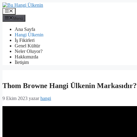
İçeriğe
atla
Menü
Menü
Ana Sayfa
Hangi Ülkenin
İş Fikirleri
Genel Kültür
Neler Oluyor?
Hakkımızda
İletişim
Thom Browne Hangi Ülkenin Markasıdır?
9 Ekim 2023
yazar
hangi