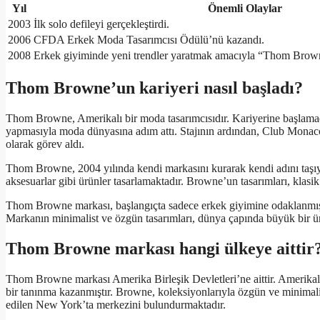
Yıl
Önemli Olaylar
2003
İlk solo defileyi gerçekleştirdi.
2006
CFDA Erkek Moda Tasarımcısı Ödülü’nü kazandı.
2008
Erkek giyiminde yeni trendler yaratmak amacıyla “Thom Brow
Thom Browne’un kariyeri nasıl başladı?
Thom Browne, Amerikalı bir moda tasarımcısıdır. Kariyerine başlamada
yapmasıyla moda dünyasına adım attı. Stajının ardından, Club Monaco’
olarak görev aldı.
Thom Browne, 2004 yılında kendi markasını kurarak kendi adını taşıya
aksesuarlar gibi ürünler tasarlamaktadır. Browne’un tasarımları, klasi
Thom Browne markası, başlangıçta sadece erkek giyimine odaklanmış o
Markanın minimalist ve özgün tasarımları, dünya çapında büyük bir 
Thom Browne markası hangi ülkeye aittir
Thom Browne markası Amerika Birleşik Devletleri’ne aittir. Amerika
bir tanınma kazanmıştır. Browne, koleksiyonlarıyla özgün ve minimali
edilen New York’ta merkezini bulundurmaktadır.