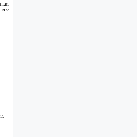
nları
nmaya
u
ır.