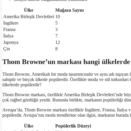
Ülke
Mağaza Sayısı
Amerika Birleşik Devletleri
10
İngiltere
5
Fransa
3
İtalya
7
Japonya
12
Çin
8
Thom Browne’un markası hangi ülkelerde
Thom Browne, Amerikalı bir moda tasarımcısıdır ve aynı adı taşıyan
sahiptir ve birçok ülkede popülerdir. Özellikle moda ve stil tutkunlar
ülkelerde popülerdir?
Thom Browne markası, özellikle Amerika Birleşik Devletleri’nde büyük
çok rağbet gördüğü yerdir. Bununla birlikte, markanın popülerliği dün
Avrupa’da, Thom Browne markası özellikle İngiltere, Fransa, İtalya 
popülerdir. Avrupa’nın moda trendlerine olan ilgisi, markanın burada b
Ülke
Popülerlik Düzeyi