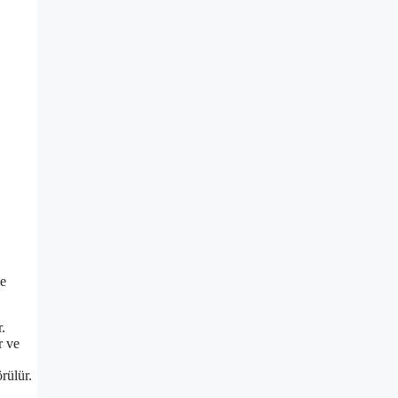
ne
.
r ve
rülür.