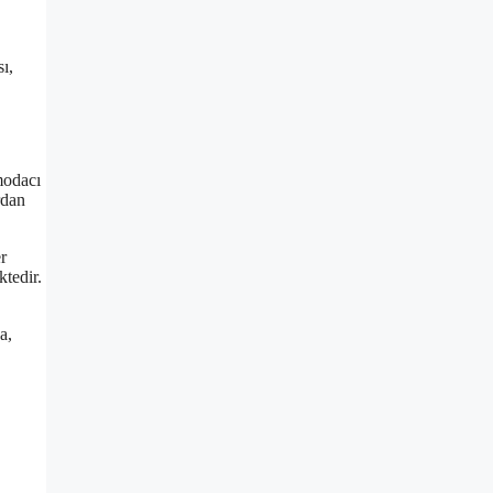
ı,
modacı
rdan
r
tedir.
a,