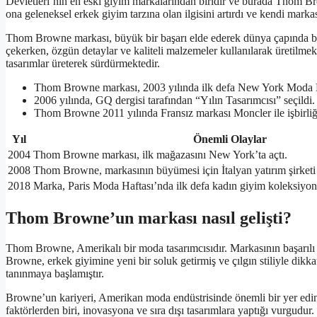
Devletleri’nin en eski giyim markalarından biridir ve burada Thom B
ona geleneksel erkek giyim tarzına olan ilgisini artırdı ve kendi mark
Thom Browne markası, büyük bir başarı elde ederek dünya çapında bir 
çekerken, özgün detaylar ve kaliteli malzemeler kullanılarak üretilmek
tasarımlar üreterek sürdürmektedir.
Thom Browne markası, 2003 yılında ilk defa New York Moda Ha
2006 yılında, GQ dergisi tarafından “Yılın Tasarımcısı” seçildi.
Thom Browne 2011 yılında Fransız markası Moncler ile işbirliğ
Yıl
Önemli Olaylar
2004
Thom Browne markası, ilk mağazasını New York’ta açtı.
2008
Thom Browne, markasının büyümesi için İtalyan yatırım şirketi 
2018
Marka, Paris Moda Haftası’nda ilk defa kadın giyim koleksiyonu
Thom Browne’un markası nasıl gelişti?
Thom Browne, Amerikalı bir moda tasarımcısıdır. Markasının başarılı bi
Browne, erkek giyimine yeni bir soluk getirmiş ve çılgın stiliyle dikk
tanınmaya başlamıştır.
Browne’un kariyeri, Amerikan moda endüstrisinde önemli bir yer edin
faktörlerden biri, inovasyona ve sıra dışı tasarımlara yaptığı vurgudur