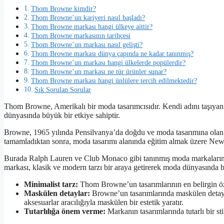
Thom Browne kimdir?
Thom Browne’un kariyeri nasıl başladı?
Thom Browne markası hangi ülkeye aittir?
Thom Browne markasının tarihçesi
Thom Browne’un markası nasıl gelişti?
Thom Browne markası dünya çapında ne kadar tanınmış?
Thom Browne’un markası hangi ülkelerde popülerdir?
Thom Browne’un markası ne tür ürünler sunar?
Thom Browne markası hangi ünlülere tercih edilmektedir?
Sık Sorulan Sorular
Thom Browne, Amerikalı bir moda tasarımcısıdır. Kendi adını taşıyan 
dünyasında büyük bir etkiye sahiptir.
Browne, 1965 yılında Pensilvanya’da doğdu ve moda tasarımına olan il
tamamladıktan sonra, moda tasarımı alanında eğitim almak üzere New 
Burada Ralph Lauren ve Club Monaco gibi tanınmış moda markalarınd
markası, klasik ve modern tarzı bir araya getirerek moda dünyasında b
Minimalist tarz:
Thom Browne’un tasarımlarının en belirgin öze
Maskülen detaylar:
Browne’un tasarımlarında maskülen detaylar 
aksesuarlar aracılığıyla maskülen bir estetik yaratır.
Tutarlılığa önem verme:
Markanın tasarımlarında tutarlı bir st