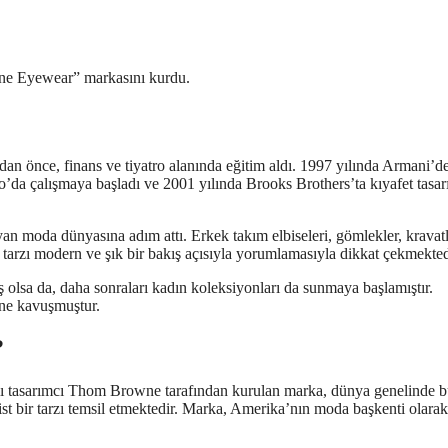
ne Eyewear” markasını kurdu.
n önce, finans ve tiyatro alanında eğitim aldı. 1997 yılında Armani’de
da çalışmaya başladı ve 2001 yılında Brooks Brothers’ta kıyafet tasar
n moda dünyasına adım attı. Erkek takım elbiseleri, gömlekler, kravatl
k tarzı modern ve şık bir bakış açısıyla yorumlamasıyla dikkat çekmekted
lsa da, daha sonraları kadın koleksiyonları da sunmaya başlamıştır.
üne kavuşmuştur.
?
lı tasarımcı Thom Browne tarafından kurulan marka, dünya genelinde 
st bir tarzı temsil etmektedir. Marka, Amerika’nın moda başkenti olara