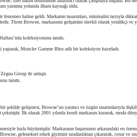
rowne, özel dikim bölümünde tasarımcı olarak çalışmaya başladı. Bu d
asını yaratma yolunda ilham kaynağı oldu.
fenomen haline geldi. Markanın tasarımları, minimalist tarzıyla dikka
tedir. Thom Browne, markasının gelişimini sürekli olarak yenilikçi ve y
ftası’nda koleksiyonunu tanıttı.
i yaparak, Moncler Gamme Bleu adlı bir koleksiyon hazırladı.
Zegna Group ile anlaştı.
nu tanıttı.
r şekilde gelişmesi, Browne’un yaratıcı ve özgün tasarımlarıyla ilişkili
at çekmiştir. İlk olarak 2001 yılında kendi markasını kurarak, moda dün
mesiyle hızla büyümüştür. Markasının başarısının arkasındaki en önem
. Browne, geleneksel erkek giyimini sıradanlıktan çıkararak, cesur ve sır