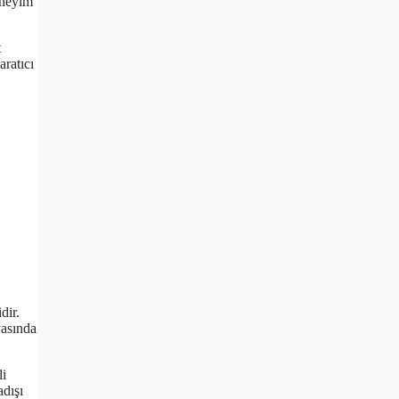
eneyim
t
aratıcı
dir.
yasında
li
adışı