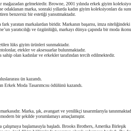
r mağazadan gelmektedir. Browne, 2001 yılında erkek giyim koleksiyo
ine odaklanan marka, sonraki yıllarda kadın giyim koleksiyonları da su
iren benzersiz bir estetiği yansıtmaktadır.
ark yaratan markalardan biridir. Markanın başarısı, imza niteliğindeki
ne’un yaratıcılığı ve özgünlüğü, markayı dünya çapında bir moda ikon
tilen lüks giyim ürünleri sunmaktadır.
tolonlar, etekler ve aksesuarlar bulunmaktadır.
sahip olan kadınlar ve erkekler tarafından tercih edilmektedir.
uluslararası ün kazandı.
n Erkek Moda Tasarımcısı ödülünü kazandı.
kasıdır. Marka, şık, avangart ve yenilikçi tasarımlarıyla tanınmaktad
 modern bir şekilde yorumlamayı amaçlamıştır.
 çalışmaya başlamasıyla başladı. Brooks Brothers, Amerika Birleşik