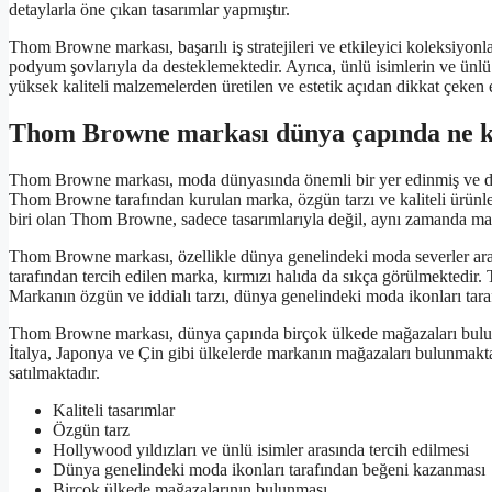
detaylarla öne çıkan tasarımlar yapmıştır.
Thom Browne markası, başarılı iş stratejileri ve etkileyici koleksiyonl
podyum şovlarıyla da desteklemektedir. Ayrıca, ünlü isimlerin ve ünlü 
yüksek kaliteli malzemelerden üretilen ve estetik açıdan dikkat çeken
Thom Browne markası dünya çapında ne k
Thom Browne markası, moda dünyasında önemli bir yer edinmiş ve dün
Thom Browne tarafından kurulan marka, özgün tarzı ve kaliteli ürünle
biri olan Thom Browne, sadece tasarımlarıyla değil, aynı zamanda mar
Thom Browne markası, özellikle dünya genelindeki moda severler aras
tarafından tercih edilen marka, kırmızı halıda da sıkça görülmektedir
Markanın özgün ve iddialı tarzı, dünya genelindeki moda ikonları tara
Thom Browne markası, dünya çapında birçok ülkede mağazaları bulunan 
İtalya, Japonya ve Çin gibi ülkelerde markanın mağazaları bulunmakta
satılmaktadır.
Kaliteli tasarımlar
Özgün tarz
Hollywood yıldızları ve ünlü isimler arasında tercih edilmesi
Dünya genelindeki moda ikonları tarafından beğeni kazanması
Birçok ülkede mağazalarının bulunması