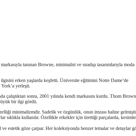
markasıyla tanınan Browne, minimalist ve sıradışı tasarımlarıyla moda
gisini erken yaşlarda keşfetti. Üniversite eğitimini Notre Dame’de
York’a yerleşti.
a çalıştıktan sonra, 2001 yılında kendi markasını kurdu. Thom Brow
üyük bir ilgi gördü.
lliği minimalizmdir. Sadelik ve özgünlük, onun imzası haline gelmiştir
sıklıkla kullanılır. Özellikle erkekler için ürettiği parçalarda, kesimle
il ve estetik göze çarpar. Her koleksiyonda benzer temalar ve detaylar gö